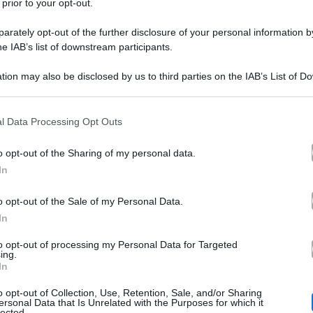
 prior to your opt-out.
rately opt-out of the further disclosure of your personal information by
he IAB’s list of downstream participants.
tion may also be disclosed by us to third parties on the IAB’s List of 
 that may further disclose it to other third parties.
 that this website/app uses one or more Google services and may gath
l Data Processing Opt Outs
ito Davide Tresse sono diventati genitori lo scorso 2
including but not limited to your visit or usage behaviour. You may click 
 to Google and its third-party tags to use your data for below specifi
onato il sogno di allargare la sua famiglia dando alla l
o opt-out of the Sharing of my personal data.
ogle consent section.
In
to la 39enne ha deciso di ripercorrere nel dettaglio i di
ta della sua prima figlia.
o opt-out of the Sale of my Personal Data.
In
to opt-out of processing my Personal Data for Targeted
Georgette Polizzi
o 2022
ha svelato alcuni retroscena s
ing.
In
averso alcune storie Instagram.
“Il parto è stato molto
o opt-out of Collection, Use, Retention, Sale, and/or Sharing
 della stilista nei momenti concitati del parto è stato 
ersonal Data that Is Unrelated with the Purposes for which it
lected.