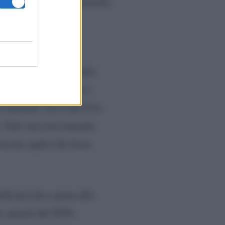
a dalle ostetriche presenti.
o così annebbiato
olizzi
ha provato molta
me fanno normalmente i
 anomalo, ma lì per lì la
o. Solo successivamente,
ista ha capito che fosse
lla piccola e grata allo
e
, sposati dal 2019,