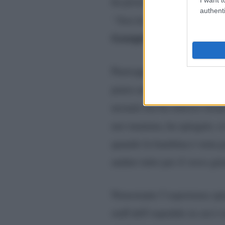
ha proseguito raccontando di
authenti
“Non ho ricordi di Sole che
Georgette
e non le hanno p
Purtroppo però c’è dell’altr
paura anche per un altro m
neonati ma ha emesso strani
neo mamma, ha spiegato, si 
quando la bambina è stata por
andato tutto per il verso giu
Nonostante l’esperienza sp
staff dell’ospedale in cui è s