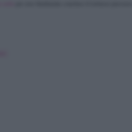
o cielo
per aver finalmente concluso il tortuoso percorso 
izzi