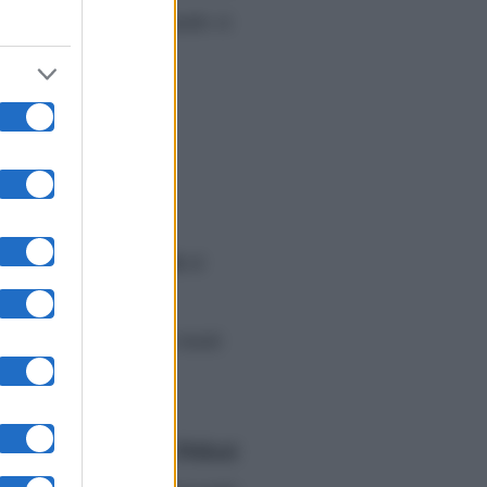
mente è tornata a quando si
Polizzi
ntinuato la
.
anestesia
 dovuta all’
ai
cer ha rivelato che
ito un formicolio alle mani
Polizzi
to la neo mamma. La