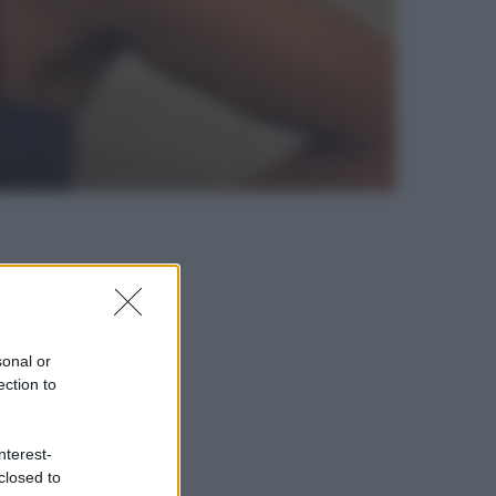
sonal or
ection to
nterest-
closed to