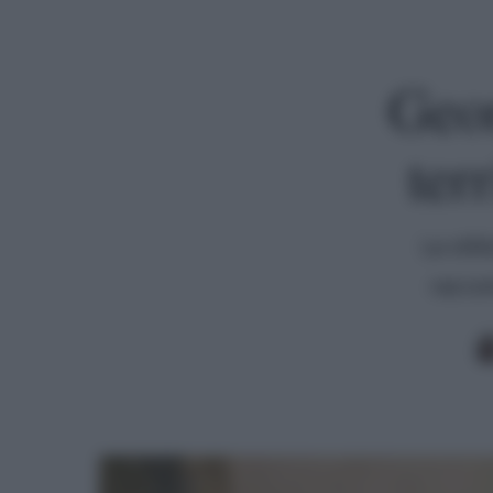
Geor
ter
La stil
raccon
Premi invio per cercare o ESC per uscire