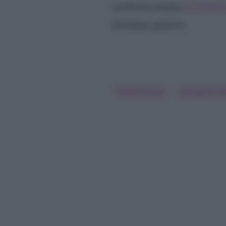
sembrano proprio
al settim
diventare genitori.
Davide Tresse
Georgette Pol