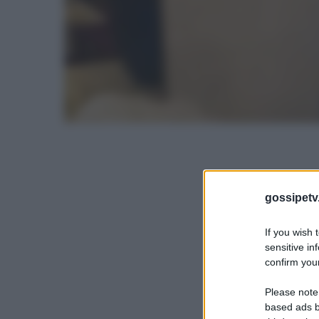
gossipetv
If you wish 
sensitive in
confirm your
Please note
based ads b