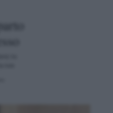
parto
esso
land, ha
la Sole
ura