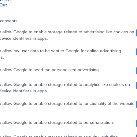
pinale. In quel momento, ha spiegato la 39enne, la sua 
Out
tipla
e le è stato trapiantato il midollo.
consents
o allow Google to enable storage related to advertising like cookies on
evice identifiers in apps.
 racconto del parto: momenti difficili
o allow my user data to be sent to Google for online advertising
s.
mente ha fatto off. Non so cosa mi sia successo”
, ha co
to allow Google to send me personalized advertising.
a sensazione di non avere controllo sulle proprie gambe
i a causa della malattia da cui è stata colpita. L’influen
o allow Google to enable storage related to analytics like cookies on
evice identifiers in apps.
 ricordi, dopo essere stata stesa sul lettino e aver sent
o allow Google to enable storage related to functionality of the website
o.
o allow Google to enable storage related to personalization.
 per partorire, ho iniziato a rivivere tutto”,
ha rivela
o allow Google to enable storage related to security, including