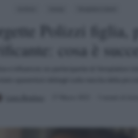
Archivio
Gossip
Temptation Island
gette Polizzi figlia, 
rificante: cosa è succ
ista e influencer, ex partecipante di Temptation Is
tato spaventosi dettagli sulla nascita della picco
Laura Bombaci
27 Marzo 2022
3 minuti di lett