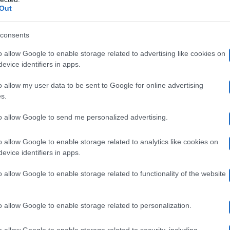
 in studio c’erano anche diversi ospiti che, per vari moti
Out
d’Urso
utta questa storia. Tra gli invitati della
c’erano
consents
Temptation Island
Eliana
oniste di
e amiche di
. Quest
o allow Google to enable storage related to advertising like cookies on
col litigare pesantemente in trasmissione, lanciandosi d
evice identifiers in apps.
o allow my user data to be sent to Google for online advertising
lvaggia Roma: “Mi hai minacciata!”
s.
to allow Google to send me personalized advertising.
Selvaggia Roma
Georgette Polizzi
oni tra
e
, stando a 
o allow Google to enable storage related to analytics like cookies on
 la d’Urso
Georg
, sarebbe iniziato già prima di stasera.
evice identifiers in apps.
o di non essere stata bene questa settimana e, rivolgen
o allow Google to enable storage related to functionality of the website
ciata […] mi hai detto le peggio cose in privato”.
Le p
Selvaggia
ò, sono state smentite categoricamente da
. Q
o allow Google to enable storage related to personalization.
e
, ha infatti negato di averlo fatto con toni minacciosi.
o allow Google to enable storage related to security, including