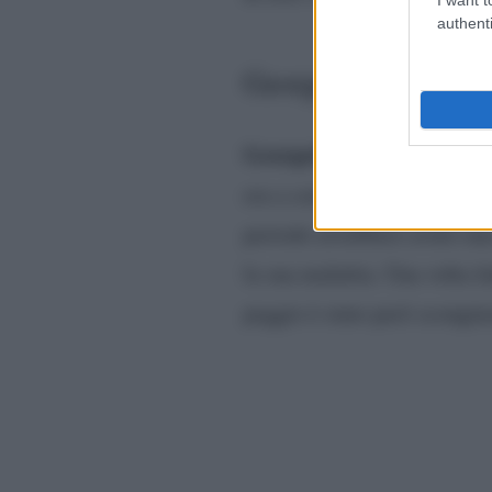
authenti
Georgette in ospedal
Georgette Polizzi
,
finita i
era a cena (a seguito della
periodo avrebbero avuto una 
la sua malattia. Una volta f
peggio è stato però scongiu