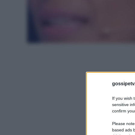
gossipetv
If you wish 
sensitive in
confirm your
Please note
based ads b