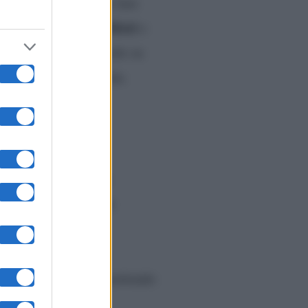
vi, hanno avuto a che fare
Georgette Polizzi
 anche
e
e ultime, in disaccordo su
ietro accuse reciproche.
quanto dichiarato da
ette
, evidentemente
Selvaggia
dosi a
, ha
resunte minacce su
uest’ultima, pur ammettendo