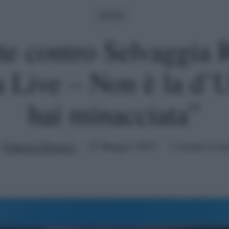
Gossip
te contro Selvaggia 
a Live – Non è la d’
hai minacciata”
Federica Petrucci
22 Maggio 2019
2 minuti di let