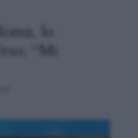
Roma, lo
Urso: “Mi
tura