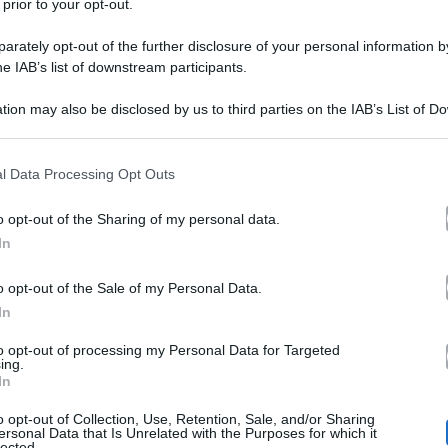
 prior to your opt-out.
rately opt-out of the further disclosure of your personal information by
he IAB’s list of downstream participants.
tion may also be disclosed by us to third parties on the IAB’s List of 
 that may further disclose it to other third parties.
Live – Non è la d’Urso, G
 that this website/app uses one or more Google services and may gath
l Data Processing Opt Outs
including but not limited to your visit or usage behaviour. You may click 
Selvaggia Roma: scoppia la
 to Google and its third-party tags to use your data for below specifi
o opt-out of the Sharing of my personal data.
ogle consent section.
In
Live – Non è la d’Urso
Stasera a
si
o opt-out of the Sale of my Personal Data.
chiacchieratissimo matrimonio salt
In
Mark Caltagirone
. Durante la dir
to opt-out of processing my Personal Data for Targeted
ing.
più riprese l’intervista rilasciata da
In
Prati
della
) che, in esclusiva assol
o opt-out of Collection, Use, Retention, Sale, and/or Sharing
ersonal Data that Is Unrelated with the Purposes for which it
lected.