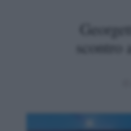
Georget
scontro 
Premi invio per cercare o ESC per uscire