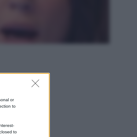
sonal or
ection to
nterest-
closed to