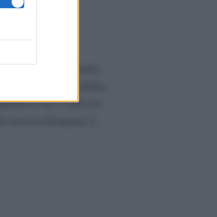
olizzi
essersi sentita male mentre
sia e le tensioni dell’ultimo
ngendola a fare i conti con
ei stessa su Instagram, il