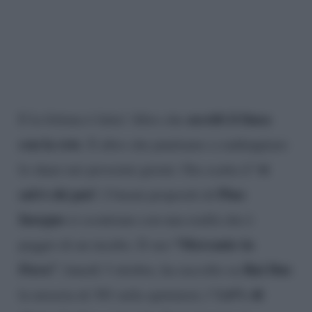
ascolti il linea
E la frittata è fatta! Altro che
con la rete
. E altro che puntiamo a raddoppiare
‘si
lo share nei prossimi giorni. Ora scatta il
salvi chi può’.
Pino
I buoni propositi di
Insegno
si scontrano con una realtà che è
“Mercante in
peggio di un incubo. Il suo
Fiera”
Rai Due
, lunedì 3 ottobre, ha raccolto su
1.6% di
la miseria di 301 mila spettatori, l’