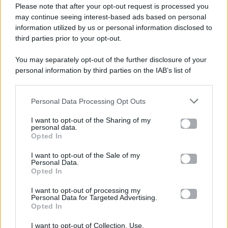
Please note that after your opt-out request is processed you
Gossip e TV è un sito di MASTE S.r.l.
may continue seeing interest-based ads based on personal
viale Luigi Majno n. 21 - 20129 Milano (MI)
information utilized by us or personal information disclosed to
third parties prior to your opt-out.
P.Iva 10909580960
You may separately opt-out of the further disclosure of your
personal information by third parties on the IAB’s list of
Categorie
downstream participants.
Gossip
Personal Data Processing Opt Outs
This information may also be disclosed by us to third parties
on the IAB’s List of Downstream Participants that may further
I want to opt-out of the Sharing of my
Televisione
disclose it to other third parties.
personal data.
Opted In
Please note that this website/app uses one or more Google
services and may gather and store information including but
I want to opt-out of the Sale of my
Programmi TV
Personal Data.
not limited to your visit or usage behaviour. You may click to
Opted In
grant or deny consent to Google and its third-party tags to
use your data for below specified purposes in below Google
Amici
I want to opt-out of processing my
consent section.
Personal Data for Targeted Advertising.
Opted In
Ballando Con Le Stelle
I want to opt-out of Collection, Use,