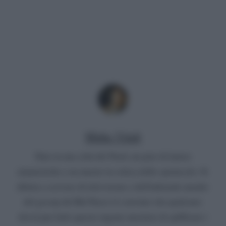
Mirko Vitali
Nato in una città del Nord, un paio di lauree
umanistiche e un master in critica dello spettacolo. Si
diletta a scrivere di televisione e dell'infernale mondo
del gossip del Bel Paese (è convinto che qualcuno
dovrà pur farlo questo ingrato mestiere di spifferare i