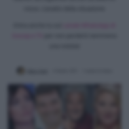
rosso. L'analisi della situazione
Entra anche tu sul
canale WhatsApp di
Gossip e TV
per non perderti nemmeno
una notizia!
Mirko Vitali
4 Ottobre 2023
3 minuti di lettura