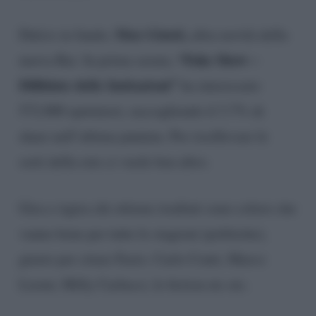
Max Giusti,
Dulcis in fundo,
altra novità della
“Fake Show –
nuova Rai. In prima serata,
Diffidate delle Imitazioni”
ha interessato
572.000 spettatori, raccogliendo il 3.7% di
share nell’ultima puntata. Per risollevare le
sorti della rete ci vuole ben altro.
Gira e rigira chi ottiene risultati sono coloro che
vanno bene per tutte le stagioni (politiche),
giusto per citare Fazio. Carlo Conti, Marco
Liorni, Milly Carlucci, le fiction etc etc.