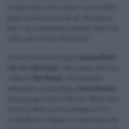
nessuno mette in discussione le sue doti. Ma il
punto è un altro: gli ascolti del “Mercante in
fiera” sono assolutamente deludenti. Sono lì da
vedere, non c’è molto altro da dire.
Caterina Balivo
A non passarsela bene è pure
con “La volta buona”,
altra creatura televisiva
“Rai Meloni”,
voluta da
che ha preferito
Serena Bortone
defenestrata in modo illogico
dal pomeriggio feriale di Rai Uno. Morale della
favola? La Balivo arriva a malapena al 13%,
mentre Bortone veleggiava costantemente oltre