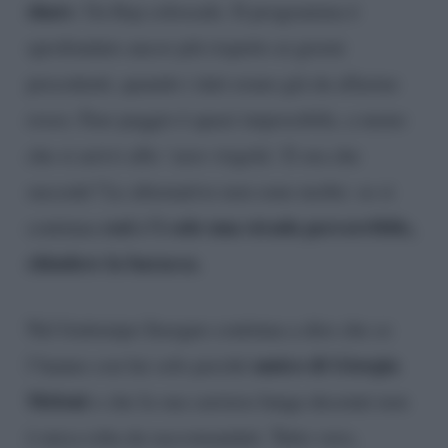
share
. Un flop colossale. Il programma è
sprofondato ancor più rispetto ai giorni
precedenti, quando i dati erano già da allarme
rosso. Fare peggio è quasi impossibile, a meno
che si arrivi allo ‘zero virgola’. E ora che
succede? Le alternative non sono molte: se si
così c’è solo una strada percorribile,
continua
chiudere la baracca.
Nel frattempo Insegno continua a dire che ce
amico di Giorgia
l’hanno con lui solo perché
Meloni
e che la sua carriera lunga decenni non
è mica roba da raccomandati. Tutto vero,