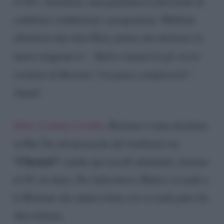
il 16%. Insomma, una genialata la decisione di
cambiare conduzione e programma. Mellone
(direttore day time Rai), prima che iniziasse la
nuova stagione tv:
“Balivo manterrà gli stessi
risultati di Bortone? Si punta a migliorarli”
.
Amen!
Oltre al danno la beffa.
Bortone è stata dirottata
su Rai Tre nel preserale del weekend con
“Chesarà”:
anche qui ascolti deludenti, intorno
al 4% di share. Per farla breve, Balivo va male e
la Bortone che andava bene ora va male pure lei.
Atra frittata.