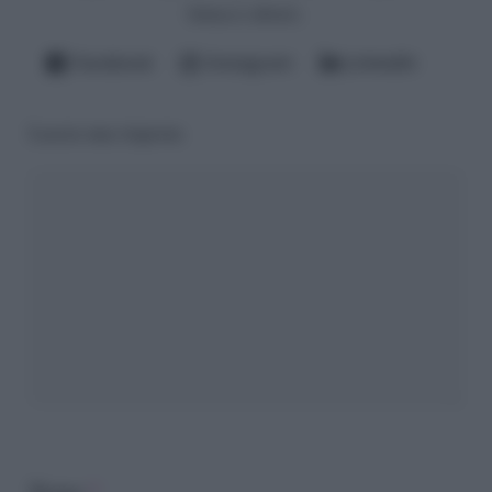
fattacci altrui).
Facebook
Instagram
LinkedIn
Lascia una risposta
Nome
*