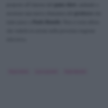
game show
proposto all’interno del
, andando a
grottesco
mostrare una nuova sfumatura del
che
Paolo Bonolis
tanto piace a
. Non ci resta allora
che vederla in azione nella prossima stagione
televisiva.
Flavia Vento
Luca Laurenti
Paolo Bonolis