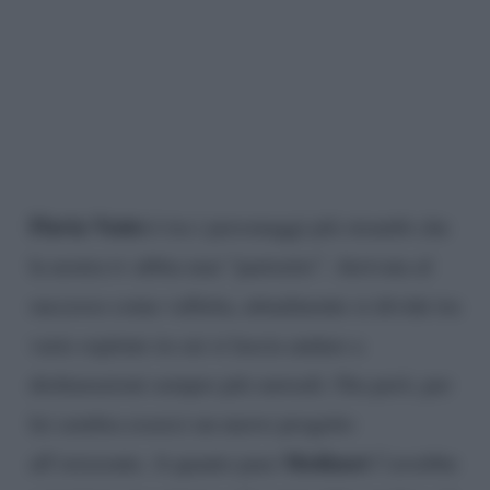
Flavia Vento
è tra i personaggi più strambi che
la nostra tv abbia mai “partorito”. Arrivata al
successo come valletta, attualmente si divide tra
varie ospitate in cui si lascia andare a
dichiarazioni sempre più surreali. Ora però, per
lei sembra esserci un nuovo progetto
Mediaset
all’orizzonte. A quanto pare
l’avrebbe