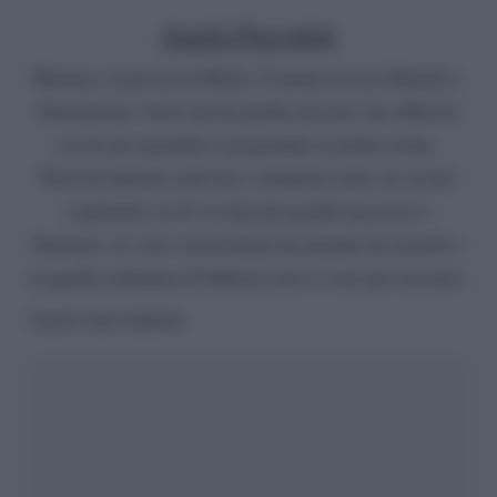
Angela Piacentini
Romana. Laureata in Media, Comunicazione Digitale e
Giornalismo. Sono una di quelle persone che rifiuta le
uscite per guardare i programmi in prima serata.
Televisivamente onnivora, commento tutto sui social,
soprattutto su X. La mia più grande passione è
Sanremo: ne sono ossessionata da quando ho ricordo e
in quella settimana di febbraio non ci sono per nessuno.
Lascia una risposta