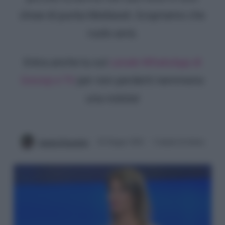
show di punta Mediaset. Scopriamo che
ruolo avrà.
Entra anche tu sul
canale WhatsApp di
Gossip e TV
per non perderti nemmeno
una notizia!
Angela Piacentini
26 Giugno 2024
3 minuti di lettura