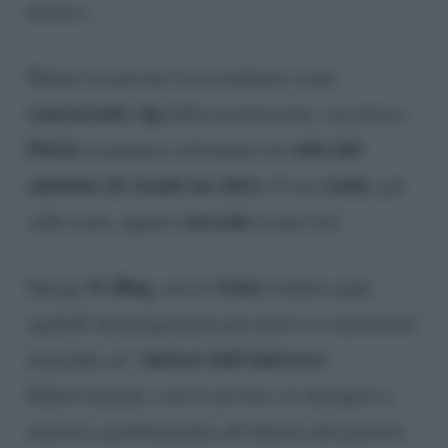
diverso.
Mentre in passato la ricordiamo come
concorrente vip
della trasmissione, ora invece
Flavia
volto del
si prepara a diventare un
salottino di Avanti un Altro
ruolo
. Il suo
, già
urreale
sulla carta, appare s
(come lei).
Tv Blog
Vento
Spiega
, che la
siederà sugli
sgabelli del programma per porre ai concorrenti
misteri dell’universo
domande sui “
“.
Effettivamente, con il suo brio, la showgirl si
inserisce perfettamente all’interno del parterre