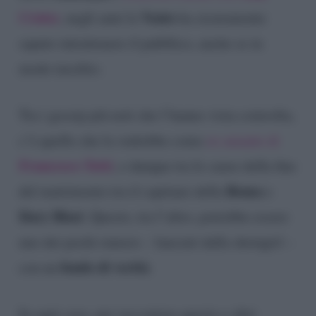
Cruise
Vento
, negli anni la
ha sicuramente
saputo intrattenere il pubblico, anche se in
modo insolito.
Tra i gossip più noti che l’hanno vista coinvolta,
c’è quello che la vedrebbe come
ex amante di
Francesco Totti
, e dunque tra le cause della fine
Roma
del matrimonio tra il capitano della
e
Ilary Blasi
. Questo, tra l’altro, potrebbe essere
uno dei pochi rumors – lanciati dalla showgirl –
fondo di verità
con un
.
In ogni caso, per raccontare questo e altri