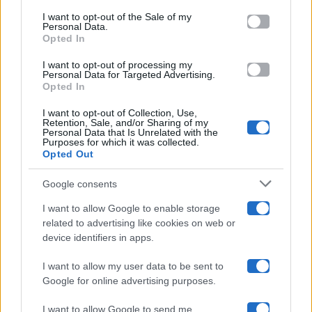
services and may gather and store information including but
I want to opt-out of the Sale of my
Programmi TV
Personal Data.
not limited to your visit or usage behaviour. You may click to
Opted In
grant or deny consent to Google and its third-party tags to
Amici
use your data for below specified purposes in below Google
I want to opt-out of processing my
consent section.
Personal Data for Targeted Advertising.
Opted In
Ballando Con Le Stelle
I want to opt-out of Collection, Use,
Retention, Sale, and/or Sharing of my
Grande Fratello
Personal Data that Is Unrelated with the
Purposes for which it was collected.
Opted Out
Isola Dei Famosi
Google consents
Pechino Express
I want to allow Google to enable storage
related to advertising like cookies on web or
Uomini E Donne
device identifiers in apps.
I want to allow my user data to be sent to
Google for online advertising purposes.
Maste S.r.l.
I want to allow Google to send me