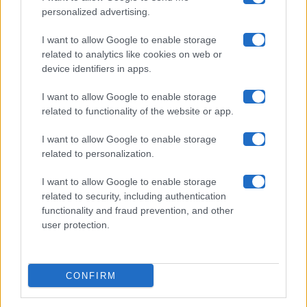
Chi siamo
personalized advertising.
Collabora con noi
I want to allow Google to enable storage
related to analytics like cookies on web or
device identifiers in apps.
Contatti
I want to allow Google to enable storage
Privacy Policy
related to functionality of the website or app.
Cookie Policy
I want to allow Google to enable storage
related to personalization.
Pubblicità
I want to allow Google to enable storage
related to security, including authentication
functionality and fraud prevention, and other
user protection.
© 2026 Gossip e Tv. email:
redazione@gossipetv.com
-
Preferenze Privacy
- Riproduzione riservata - Photo
CONFIRM
Credits: Le immagini presenti in questo sito sono di
proprietà di Maste Srl