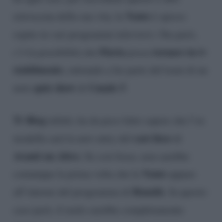
Vento
retroscena della sua vita, la
è spesso
ospite in vari programmi televisivi. Ora però,
Flavia
tornare in tv
c’è la possibilità che
possa
stabilmente
, entrando a far parte del team di un
quiz show
Canale 5
noto
di
.
Tv Blog
infatti, ha da poco fatto sapere che l’ex
cast fisso
modella sarà la new entry del
di
Avanti un Altro
. Se così fosse, non sarebbe
Vento
comunque la prima volta che la
appare
Bonolis
all’interno del programma di
. In questo
caso però, il ruolo sarebbe completamente