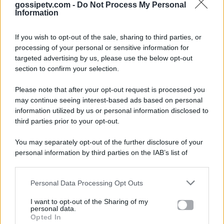
gossipetv.com -
Do Not Process My Personal
Information
If you wish to opt-out of the sale, sharing to third parties, or
processing of your personal or sensitive information for
targeted advertising by us, please use the below opt-out
section to confirm your selection.
Please note that after your opt-out request is processed you
Gossip e TV è un sito di MASTE S.r.l.
may continue seeing interest-based ads based on personal
viale Luigi Majno n. 21 - 20129 Milano (MI)
information utilized by us or personal information disclosed to
P.Iva 10909580960
third parties prior to your opt-out.
You may separately opt-out of the further disclosure of your
personal information by third parties on the IAB’s list of
Categorie
downstream participants.
Gossip
Personal Data Processing Opt Outs
This information may also be disclosed by us to third parties
on the IAB’s List of Downstream Participants that may further
I want to opt-out of the Sharing of my
Televisione
disclose it to other third parties.
personal data.
Opted In
Please note that this website/app uses one or more Google