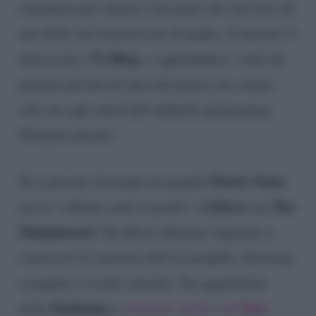
contattata per entrare a far parte del cast fisso di
una delle sue trasmissioni di punta. A lanciare il
Tv Blog
retroscena è
e, ragionandoci, viene da
pensare perché un’idea del genere sia venuta
solo ora agli autori del suddetto programma.
Vediamo perché.
Flavia Vento
Ne è passato di tempo da quando
Libero
Teo
era la “valletta sotto il tavolo” a
con
Mammucari
. Da allora abbiamo imparato a
conoscere il carattere dell’ex modella: libertina,
svampita e a tratti surreale. Tra apparizioni
Madonna
Tom
della
e
relazioni online con