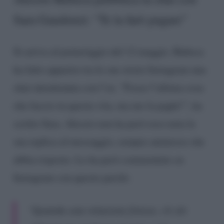
Sara Gaudenzi: “Te la farò pagare”
Si arriva al pomeriggio del 12 maggio. Rubeca
ha fatto apparire tra le sue storie Instagram una
chat intrattenuta con l’ex. “Fosse l’ultima cosa
che faccio in questa vita, ma me la paghi!”, ha
scritto Sara. Alessio non ha però reso nota la
sua replica al messaggio, sempre ammesso che
abbia risposto. Lo ha però commentato su
Instagram con queste parole:
“Quando una relazione finisce, c’è chi