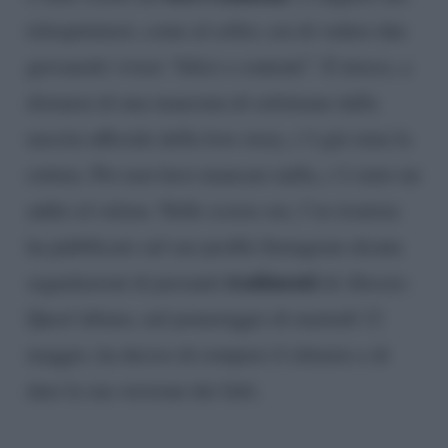
telespettatori, come al solito, era di vedere due
giovanotti vivere “felici e contenti”. E invece, a
distanza di una manciata di settimane dalla
nascita ufficiale della love story, c’è già stata la
rottura. Per non farsi mancare nulla, c’è stato un
addio al veleno. Nelle scorse ore, l’ex tronista
ha pubblicato sul suo profilo Instagram alcune
tradimenti
segnalazioni di presunti
di Alessio.
Quest’ultimo, nel pomeriggio di martedì 12
maggio, ha deciso di rompere il silenzio e di
dare la sua versione dei fatti.