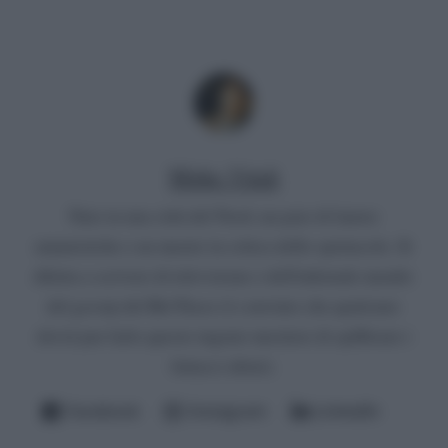
Mirko Vitali
Nato in una città del Nord, un paio di lauree
umanistiche e un master in critica dello spettacolo. Si
diletta a scrivere di televisione e dell'infernale mondo
del gossip del Bel Paese (è convinto che qualcuno
dovrà pur farlo questo ingrato mestiere di spifferare i
fattacci altrui).
Facebook
Instagram
LinkedIn