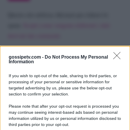
Questo sito utilizza Akismet per ridurre lo
spam.
Scopri come vengono elaborati i dati
derivati dai commenti
.
gossipetv.com -
Do Not Process My Personal
Information
If you wish to opt-out of the sale, sharing to third parties, or
processing of your personal or sensitive information for
targeted advertising by us, please use the below opt-out
section to confirm your selection.
Please note that after your opt-out request is processed you
Gossip e TV è un sito di MASTE S.r.l.
may continue seeing interest-based ads based on personal
viale Luigi Majno n. 21 - 20129 Milano (MI)
information utilized by us or personal information disclosed to
third parties prior to your opt-out.
P.Iva 10909580960