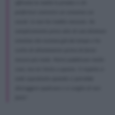
affronta la realtà in privato e chi
preferisce costruirsi un consenso sui
social. Io non ho tradito nessuno. Ho
semplicemente preso atto di una distanza
emotiva che esisteva già da tempo e ho
scelto di allontanarmi prima di farmi
ancora più male. Potrei pubblicare molte
cose, ma mi limito a questo. Il rispetto si
vede soprattutto quando si potrebbe
distruggere qualcuno e si sceglie di non
farlo”.