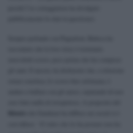
perché l’ex corteggiatore ha divulgato
pubblicamente la chat in questione).
Sempre parlando con Pugnaloni, Rubeca ha
raccontato che la love story è terminata
mercoledì scorso, poco prima che lui compisse
gli anni. E ancora, ha dichiarato che, a relazione
ormai conclusa, lo scorso fine settimana, è
andato a ballare con gli amici, reputando di non
aver fatto nulla di irrispettoso. A proposito del
filmato
che Gaudenzi ha diffuso sui social si è
così difeso:
“Il video che lei ha postato non ha