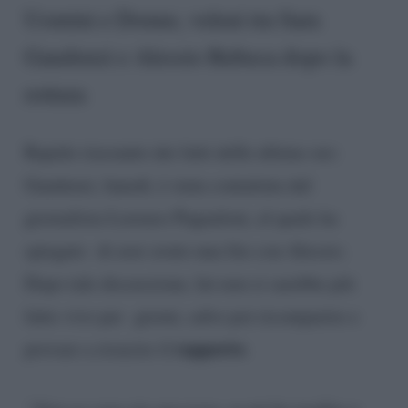
Uomini e Donne, veleni tra Sara
Gaudenzi e Alessio Rubeca dopo la
rottura
Rapido riassunto dei fatti delle ultime ore:
Gaudenzi, lunedì, è stata contattata dal
giornalista Lorenzo Pugnaloni, al quale ha
spiegato di aver avuto una lite con Alessio.
Dopo tale discussione, lui non si sarebbe più
fatto vivo per giorni, salvo poi ricomparire e
rapporto
provare a ricucire il
.