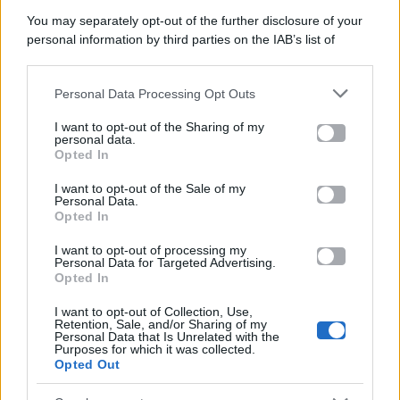
You may separately opt-out of the further disclosure of your
personal information by third parties on the IAB’s list of
Categorie
downstream participants.
Gossip
Personal Data Processing Opt Outs
This information may also be disclosed by us to third parties
on the IAB’s List of Downstream Participants that may further
I want to opt-out of the Sharing of my
Televisione
disclose it to other third parties.
personal data.
Opted In
Please note that this website/app uses one or more Google
services and may gather and store information including but
I want to opt-out of the Sale of my
Programmi TV
Personal Data.
not limited to your visit or usage behaviour. You may click to
Opted In
grant or deny consent to Google and its third-party tags to
use your data for below specified purposes in below Google
Amici
I want to opt-out of processing my
consent section.
Personal Data for Targeted Advertising.
Opted In
Ballando Con Le Stelle
I want to opt-out of Collection, Use,
Retention, Sale, and/or Sharing of my
Grande Fratello
Personal Data that Is Unrelated with the
Purposes for which it was collected.
Opted Out
Isola Dei Famosi