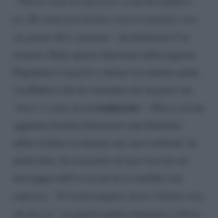
“Non so cosa sia successo, se mi ha tradita o
no. Mi sento però ferita e non so neanche cosa
sia giusto dire o pensare”
, ha dichiarato l’ex
tronista. Dopo questo intervento della ragazza,
Pugnaloni è riuscito a entrare in contatto anche
con Rubeca che ha sostenuto che da parte sua
tradimento
“
non c’è stato alcun
”.
Oltre a ciò ha
aggiunto di poter dimostrare che Gaudenzi
abbia il dente avvelenato nei suoi confronti. In
particolare, ha assicurato di aver ricevuto un
messaggio dall’ex in cui lei si sarebbe così
espressa:
“Te la farò pagare, fosse l’ultima cosa
che faccio”
(su questo punto torneremo a breve