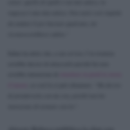
senso: quello di spalle è un mio amico, la
ragazza è una mia amica. Non sarei così stupido
da andare lì per baciare qualcuno, mi
riconoscerebbero subito.”
Infine ha detto che, a suo avviso, l’ex tronista
avrebbe deciso di attaccarlo perché lui non
avrebbe intenzione di
rimettere in piedi la storia
d’amore
, se così la si può chiamare:
“Ha deciso
di prendersela con me ora, poiché non ho
intenzione di tornare con lei”.
Alessio Rubeca pubblica la chat con