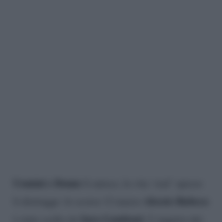
Uomini e Donne
li unisce, la vita ‘real’ spesso
Alessio Rubeca
li distrugge: lo scorso 12 marzo
Sara Gaudenzi
è stato scelto da
. L’augurio dei