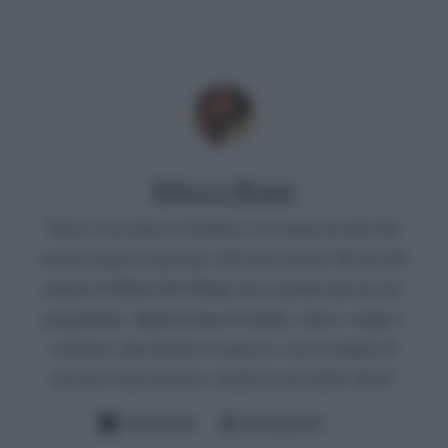
Rebecca Megna
Nata e cresciuta in Calabria, si occupa da anni del
settore legato al gossip e alla televisione. Da fan del
mondo di Maria De Filippi non si perde mai un suo
programma. Appassionata di moda, calcio, viaggi e
scrittura, ama mettersi in gioco e cerca sempre di
trovare il lato positivo, anche in un reality show!
Facebook
Instagram