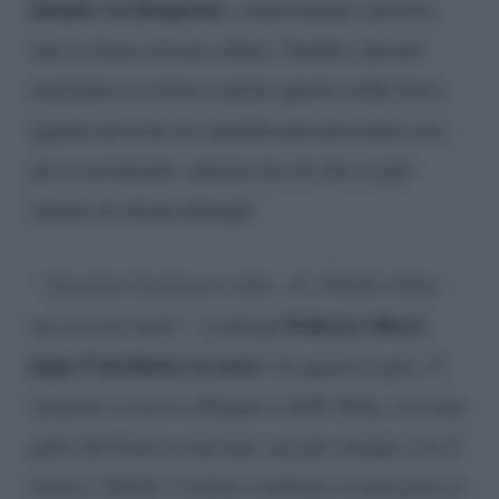
intanto su Intagram
, condividendo una foto
che lo ritrae con un collare. Sembra che nel
momento in cui ha scattato questo selfie fosse
appena arrivato in ospedale per procedere con
gli accertamenti, almeno da ciò che si può
intuire da alcuni dettagli.
“‘Lasciare la presa a volte’ cit. Predico bene
Federico Rossi
ma razzolo male”
, continua
dopo l’incidente in mare
. In questo scatto, il
cantante si trova collegato a delle flebo, con una
parte del braccio fasciata, ma pur sempre con il
sorriso. Infatti, l’artista continua a ironizzare su