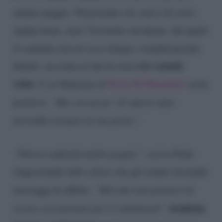
andare peggio. Nonostante ciò, non è di certo
andata bene, anzi! Un brutto incidente, dal quale
il cantante non ne esce integro completamente.
tre costole
Infatti, racconta ai fan di avere
rotte
. L’ex fidanzato di
Paola Di Benedetto
resta
positivo:
“Ma con un po’ di riposo tutto
dovrebbe tornare al suo posto”
.
“Poteva andarmi molto peggio”
, scrive Fede,
ringraziando tutti coloro che gli stanno inviando
messaggi di affetto.
“Beh dai non pensavo di
ironizza
essere così portato per il wakeboard”
,