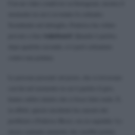
Con un video condiviso su Instagram, mostra il
momento in cui è avvenuto lo schianto.
Scendendo nel dettaglio, Federico ha voluto
wakeboard
provato a fare
. Quando è partito,
dopo qualche secondo, si è però schiantato
contro una pedana.
Le persone presenti sul posto, che si trovavano
con lui nel momento in cui è partito il giro,
hanno subito intuito che si fosse fatto male. E,
in effetti, questo incidente ha causato dei
problemi a Federico Rossi, ora in ospedale. Lo
stesso cantante ammette che sarebbe potuta