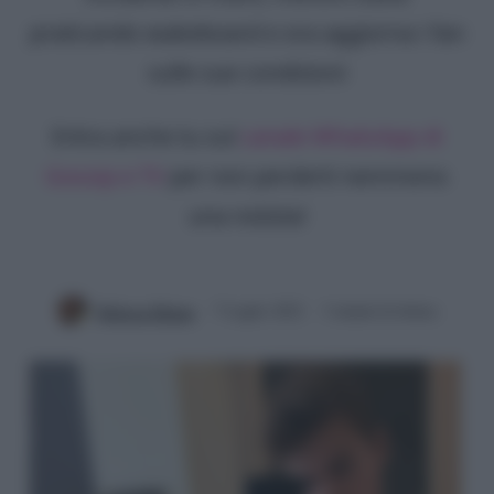
praticando wakeboard e ora aggiorna i fan
sulle sue condizioni
Entra anche tu sul
canale WhatsApp di
Gossip e TV
per non perderti nemmeno
una notizia!
Rebecca Megna
7 Luglio 2022
3 minuti di lettura