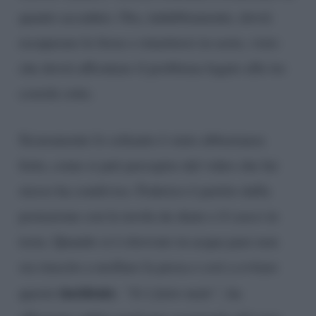
quanto accaduto. Ora, indubbiamente, dovrà
recuperare le forze e rimettersi in sesto, visto
che dovrà affrontare il problema legato alle tre
costole rotte.
Sicuramente lo schianto è stato abbastanza
forte, come si può percepire dal video che lui
stesso ha condiviso. Federico è partito dalla
postazione con la tavola da skate e il casco in
testa. Quando si è ritrovato in acqua pare non
sia riuscito a mollare la presa e così a evitare
incidente
questo
.
“Si è fatto male”
, ha