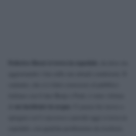
Federico Rossi si trova in ospedale
, da dove sta
aggiornando i fan sulle sue attuali condizioni. Il
cantante, che si è fatto conoscere al pubblico
italiano con il duo Benji e Fede, è stato vittima
un incidente in acqua
di
. Ci pensa lui stesso a
spiegare cos’è successo e perché oggi si trova in
ospedale, con qualche problemino da risolvere.