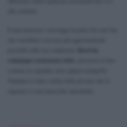
affermato subito qualcuno assistendo dal vivo
allo schianto.
E non mancano i messaggi da parte dei suoi fan
che vorrebbero ricevere più aggiornamenti
Rossi ha
possibili sulle sue condizioni.
comunque rassicurato tutti
, attraverso le foto
scattate in ospedale, dove appare tranquillo.
Vedendo il video, molte delle persone che lo
seguono si sono parecchio spaventate.