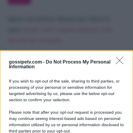
Questo sito utilizza Akismet per ridurre lo
spam.
Scopri come vengono elaborati i dati
derivati dai commenti
.
gossipetv.com -
Do Not Process My Personal
Information
If you wish to opt-out of the sale, sharing to third parties, or
processing of your personal or sensitive information for
targeted advertising by us, please use the below opt-out
section to confirm your selection.
Please note that after your opt-out request is processed you
Gossip e TV è un sito di MASTE S.r.l.
may continue seeing interest-based ads based on personal
viale Luigi Majno n. 21 - 20129 Milano (MI)
information utilized by us or personal information disclosed to
third parties prior to your opt-out.
P.Iva 10909580960