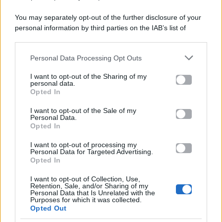
You may separately opt-out of the further disclosure of your
personal information by third parties on the IAB’s list of
Categorie
downstream participants.
Gossip
Personal Data Processing Opt Outs
This information may also be disclosed by us to third parties
on the IAB’s List of Downstream Participants that may further
I want to opt-out of the Sharing of my
Televisione
disclose it to other third parties.
personal data.
Opted In
Please note that this website/app uses one or more Google
services and may gather and store information including but
I want to opt-out of the Sale of my
Programmi TV
Personal Data.
not limited to your visit or usage behaviour. You may click to
Opted In
grant or deny consent to Google and its third-party tags to
use your data for below specified purposes in below Google
Amici
I want to opt-out of processing my
consent section.
Personal Data for Targeted Advertising.
Opted In
Ballando Con Le Stelle
I want to opt-out of Collection, Use,
Retention, Sale, and/or Sharing of my
Grande Fratello
Personal Data that Is Unrelated with the
Purposes for which it was collected.
Opted Out
Isola Dei Famosi