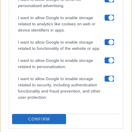
Chi siamo
personalized advertising.
Collabora con noi
I want to allow Google to enable storage
related to analytics like cookies on web or
device identifiers in apps.
Contatti
I want to allow Google to enable storage
Privacy Policy
related to functionality of the website or app.
Cookie Policy
I want to allow Google to enable storage
related to personalization.
Pubblicità
I want to allow Google to enable storage
related to security, including authentication
functionality and fraud prevention, and other
user protection.
© 2026 Gossip e Tv. email:
redazione@gossipetv.com
-
Preferenze Privacy
- Riproduzione riservata - Photo
CONFIRM
Credits: Le immagini presenti in questo sito sono di
proprietà di Maste Srl