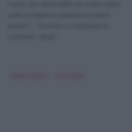
l’ospite, ma è mai possibile che mi devo sorbire
anche la conduttrice piangente per tutta la
puntata?”; “Verissimo sì è trasformato in
tristissimo”.
Amen!
Federica Panicucci
Silvia Toffanin