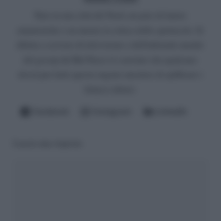
Nato in una città del Nord, un paio di lauree
umanistiche e un master in critica dello spettacolo. Si
diletta a scrivere di televisione e dell'infernale mondo
del gossip del Bel Paese (è convinto che qualcuno
dovrà pur farlo questo ingrato mestiere di spifferare i
fattacci altrui).
Facebook
Instagram
LinkedIn
Lascia una risposta