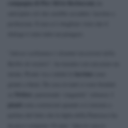
compagna di Pier Silvio Berlusconi,
ha
anticipato ciò che sarebbe accaduto: lacrime a
profusione. E non si è sbagliato visto che il
dialogo è stato tutto un piangere.
“
Adesso sorbiamoci i drammi inesistenti della
Barbie de noantri”,
ha tuonato con sarcasmo un
lacrime
utente. Pronti via e infatti le
sono
giunte a fiumi. Da casa in tanti si sono fiondati
Twitter
su
, partorendo ‘cinguettii’ velenosi. I
pianti
sono cominciati quando si è iniziato a
parlare del fatto che la figlia della Panicucci ha
da poco compiuto 18 anni. “
Questo spazio