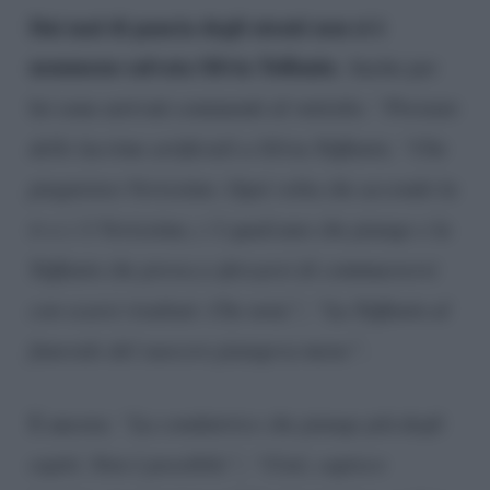
Dai mal di pancia degli utenti non si è
nemmeno salvata Silvia Toffanin
. Anche per
lei sono arrivati commenti al vetriolo:
“Prestate
delle lacrime artificiali a Silvia Toffanin; “Che
piagnisteo Verissimo. Ogni volta che accendo la
tv e c’è Verissimo, c’è qualcuno che piange e la
Toffanin che prova a sforzarsi di commuoversi
con scarsi risultati. Che noia”; “La Toffanin al
funerale del suocero piangeva meno”
.
E ancora:
“La conduttrice che piange più degli
ospiti. Non è possibile”; “Cioè, capisco