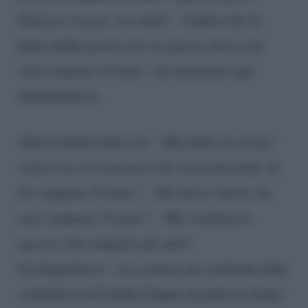
Panicucci un po’ too much… Sembra che la
figlia debba partire per la guerra. Invece ha
solo compiuto 18 anni”
, ha sussurrato una
telespettatrice.
Altri le hanno fatto eco:
“Mia figlia tra un po’
volerà via. E io pensavo che stava morendo, no
ha compiuto 18 anni”; “Ma mica è morta, ha
solo compiuto 18 anni”; “Ma è andata in
guerra o ha compiuto gli anni?
Eccheppalleeee”
. Le cortesie nei confronti della
conduttrice di Canale Cinque da parte di alcuni