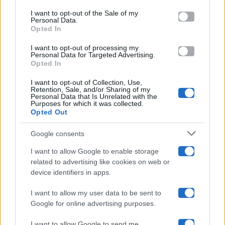
services and may gather and store information including but
I want to opt-out of the Sale of my
Programmi TV
Personal Data.
not limited to your visit or usage behaviour. You may click to
Opted In
grant or deny consent to Google and its third-party tags to
use your data for below specified purposes in below Google
Amici
I want to opt-out of processing my
consent section.
Personal Data for Targeted Advertising.
Opted In
Ballando Con Le Stelle
I want to opt-out of Collection, Use,
Retention, Sale, and/or Sharing of my
Grande Fratello
Personal Data that Is Unrelated with the
Purposes for which it was collected.
Opted Out
Isola Dei Famosi
Google consents
Pechino Express
I want to allow Google to enable storage
related to advertising like cookies on web or
Uomini E Donne
device identifiers in apps.
I want to allow my user data to be sent to
Google for online advertising purposes.
Maste S.r.l.
I want to allow Google to send me