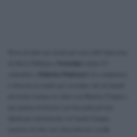
Piove di tutto sui social nel corso dell’intervista
Verissimo
di Silvia Toffanin a
sabato 23
Federica Panicucci
settembre a
. La conduttrice
è sbarcata in studio per ricordare che da lunedì
prossimo tornare in video con Mattino Cinque e
per parlare di diverse sue faccende private.
Qualcuno sintonizzato su Canale Cinque,
la
memore di altre sue chiacchierate con