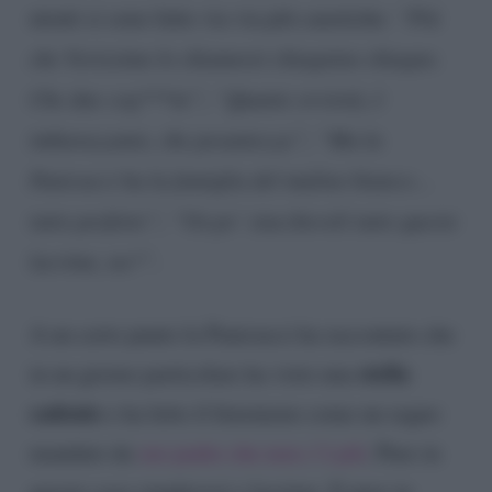
utenti si sono fatte via via più caustiche:
“Più
che Verissimo lo chiamerei chiagnino chiagne.
Che due cog***ni”; “Quante ovvietà, è
imbarazzante, che pesantezza”; “Ma la
Panicucci ha la famiglia del mulino bianco…
tutto perfetto”; “Un po’ stucchevoli tutte queste
lacrime, no?”
.
A un certo punto la Panicucci ha raccontato che
stella
in un giorno particolare ha visto una
cadente
e ha letto il fenomeno come un segno
mandato da
suo padre che non c’è più
. Pure in
questo caso singhiozzi e lacrime. E pure in