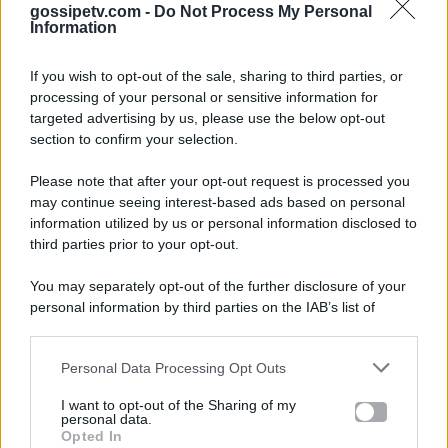
gossipetv.com -
Do Not Process My Personal
Information
If you wish to opt-out of the sale, sharing to third parties, or
processing of your personal or sensitive information for
targeted advertising by us, please use the below opt-out
section to confirm your selection.
Please note that after your opt-out request is processed you
Gossip e TV è un sito di MASTE S.r.l.
may continue seeing interest-based ads based on personal
viale Luigi Majno n. 21 - 20129 Milano (MI)
information utilized by us or personal information disclosed to
third parties prior to your opt-out.
P.Iva 10909580960
You may separately opt-out of the further disclosure of your
personal information by third parties on the IAB’s list of
Categorie
downstream participants.
Gossip
Personal Data Processing Opt Outs
This information may also be disclosed by us to third parties
on the IAB’s List of Downstream Participants that may further
I want to opt-out of the Sharing of my
Televisione
disclose it to other third parties.
personal data.
Opted In
Please note that this website/app uses one or more Google