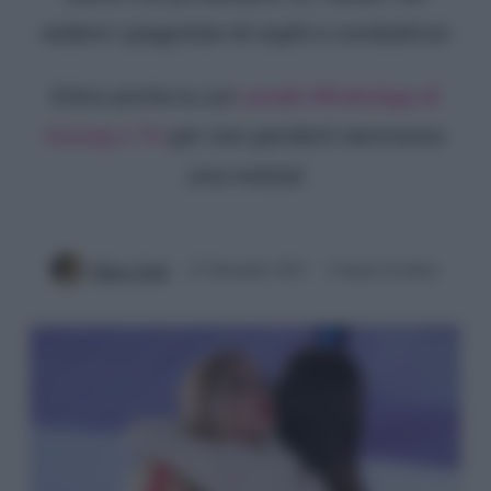
vedere i piagnistei di ospiti e conduttrice
Entra anche tu sul
canale WhatsApp di
Gossip e TV
per non perderti nemmeno
una notizia!
Mirko Vitali
23 Settembre 2023
3 minuti di lettura