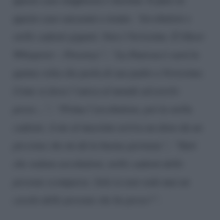
questo caso sarcasmi e ironie:
“Arcobaleni e
stelle cadenti giganti. Non è Verissimo. È Ghost
Whisperer – Presenze”; “La Panicucci sarà la
quinta volta che parla di suo padre a Verissimo.
Come se fosse l’unica al mondo ad averlo
perso…”; “Prima l’arcobaleno, poi la stella
cadente. A me al massimo arriva un dono da un
piccione che mi dà la buona giornata”; “Tutti
che vedono arcobaleni, stelle cadenti delle
persone scomparse. Solo io non vedo mai un
cavolo delle persone che ho perso?”.