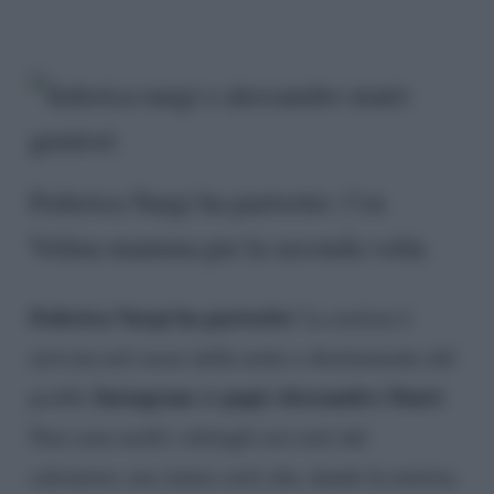
Federica Nargi ha partorito: l’ex
Velina mamma per la seconda volta
Federica Nargi ha partorito
! La notizia è
arrivata nel cuore della notte e direttamente dal
Instagram
papà Alessandro Matri
profilo
di
.
Non sono molti i dettagli resi noti dal
calciatore, ma siamo certi che, dando la notizia,