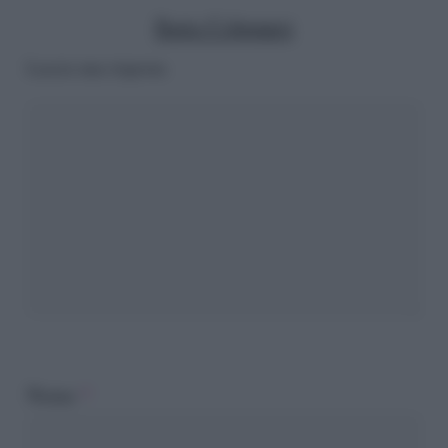
Ilaria Columpsi
Lascia una risposta
Nome
*