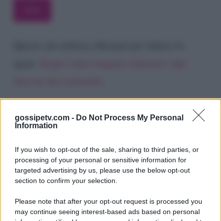
Questo sito utilizza Akismet per ridurre lo
spam.
Scopri come vengono elaborati i dati
derivati dai commenti
.
gossipetv.com -
Do Not Process My Personal
Information
If you wish to opt-out of the sale, sharing to third parties, or
processing of your personal or sensitive information for
targeted advertising by us, please use the below opt-out
section to confirm your selection.
Please note that after your opt-out request is processed you
Gossip e TV è un sito di MASTE S.r.l.
may continue seeing interest-based ads based on personal