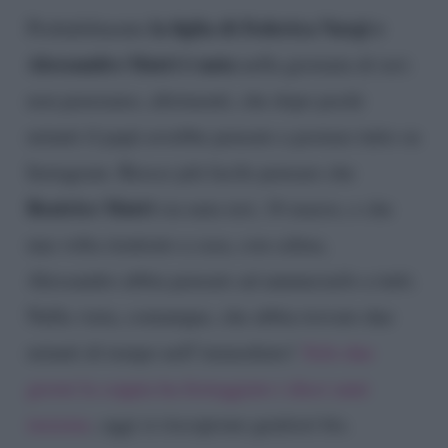
la
figlia di Federica Nargi e
Probabilmente
Alessandro Matri è nata
nella giornata di ieri:
non pensiamo, altrimenti, che dopo pochi
minuti il papà avrebbe pensato a postare tutto su
Instagram. Riesce più facile pensare che
Beatrice Matri
sia nata ieri, 16 marzo, e che
una volta rientrato a casa, con calma,
Alessandro abbia pensato ad annunciarlo a tutti.
Nulla vieta, comunque, che abbia trovato due
minuti di tempo nell’immediato!
Solo due
giorni la coppia ha festeggiato i dieci anni
insieme
, oggi si riscoprono genitori bis.