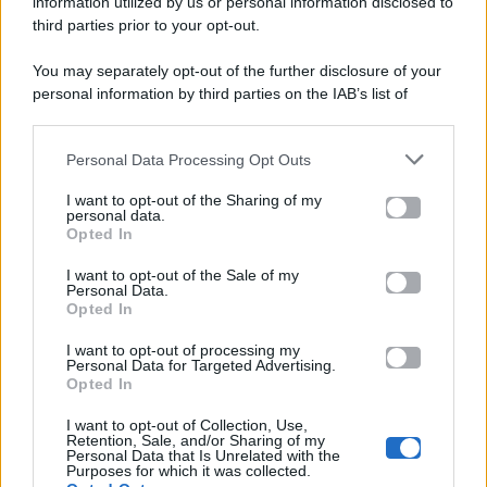
viale Luigi Majno n. 21 - 20129 Milano (MI)
information utilized by us or personal information disclosed to
P.Iva 10909580960
third parties prior to your opt-out.
You may separately opt-out of the further disclosure of your
personal information by third parties on the IAB’s list of
Categorie
downstream participants.
Gossip
Personal Data Processing Opt Outs
This information may also be disclosed by us to third parties
on the IAB’s List of Downstream Participants that may further
I want to opt-out of the Sharing of my
Televisione
disclose it to other third parties.
personal data.
Opted In
Please note that this website/app uses one or more Google
services and may gather and store information including but
I want to opt-out of the Sale of my
Programmi TV
Personal Data.
not limited to your visit or usage behaviour. You may click to
Opted In
grant or deny consent to Google and its third-party tags to
Amici
use your data for below specified purposes in below Google
I want to opt-out of processing my
consent section.
Personal Data for Targeted Advertising.
Opted In
Ballando Con Le Stelle
I want to opt-out of Collection, Use,
Retention, Sale, and/or Sharing of my
Grande Fratello
Personal Data that Is Unrelated with the
Purposes for which it was collected.