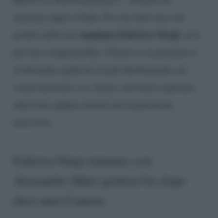
mamma, papà e Sofia. Per ora tutto tace sul
mamma Federica Nargi
profilo della neo
, ed è
più che comprensibile. Chissà se in giornata ci
riveleranno qualcosa in più direttamente sui
social network o se, invece, dovremo aspettare
interviste oppure notizie da trasmissioni
televisive.
Federica Nargi mamma, con
Alessandro Matri genitori bis dopo
dieci anni d’amore