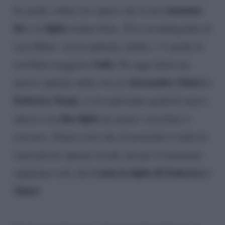
mamma
ha anche voluto far sapere che la neo
bis
figlia
e la
stanno bene. È la secondogenita di
casa Matri: ad accoglierla, infatti, c’è anche la
Sofia
sorellina maggiore
. Da oggi inizia un
Alessandro Matri e
nuovo capitolo della vita di
Federica Nargi
, si riscopriranno genitori nuovi
due figlie
adesso con
da amare, coccolare e
crescere. Siamo certi che al momento è tanta la
curiosità di saperne di più, ma per il momento
è nata la figlia di Federica e
sappiamo solo che
Matri
.