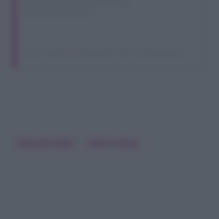
A post shared by Alessandro Matri (@alessandro_matri_32)
Alessandro Matri
Federica Nargi