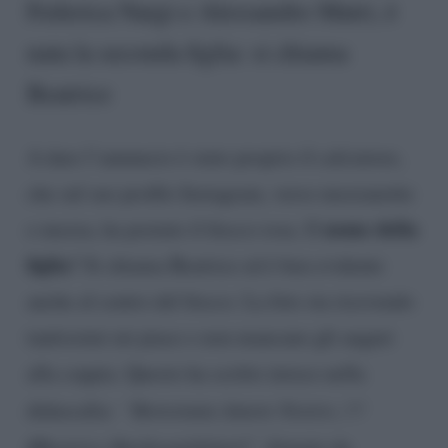
Federica Nargi e Alessandro Matri, è
nata la seconda figlia: si chiama
Beatrice
A dare l’annuncio è stato proprio il calciatore,
che sul suo profilo Instagram, verso mezzanotte
nome della
e mezza, ha postato il fiocco rosa. Il
figlia
? Si chiama Beatrice ed è ben evidente
anche al centro del fiocco. La foto sta ricevendo
tantissimi mi piace e non mancano gli auguri
alla coppia. Questo ha scritto invece nella
didascalia:
“Benvenuta Amore Nostro..!!!
#Beatrice #mybeautifulgirl”
, firmato da