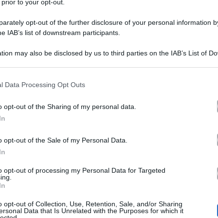
 prior to your opt-out.
rately opt-out of the further disclosure of your personal information by
he IAB’s list of downstream participants.
tion may also be disclosed by us to third parties on the IAB’s List of 
 that may further disclose it to other third parties.
 that this website/app uses one or more Google services and may gath
l Data Processing Opt Outs
including but not limited to your visit or usage behaviour. You may click 
 to Google and its third-party tags to use your data for below specifi
o opt-out of the Sharing of my personal data.
ogle consent section.
Alessandro
a su diverse testate nazionali la notizia che
In
partito da un’indiscrezione divulgata da Deianira Marzan
o opt-out of the Sale of my Personal Data.
In
ciatore della Juventus e l’ex velina di Striscia la Notiz
iglie, Sofia e Beatrice (9 e 7 anni). Nel giro di qualche 
to opt-out of processing my Personal Data for Targeted
ing.
In
spiffero e tanti hanno pensato che il matrimonio fosse s
o opt-out of Collection, Use, Retention, Sale, and/or Sharing
i sia stato alcun evento, come reso noto dai diretti inter
ersonal Data that Is Unrelated with the Purposes for which it
lected.