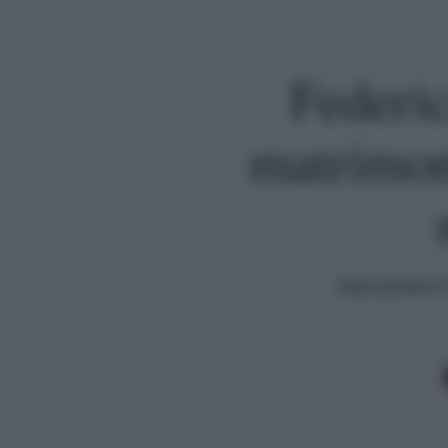
Federic
matrimon
Alessandro 
Premi invio per cercare o ESC per uscire