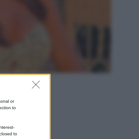
sonal or
ection to
nterest-
closed to