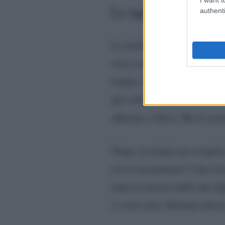
Le tappe della love 
authenti
La modella e l’ex atleta fo
sono conosciuti da giovani. 
lampo velina – calciatore. U
più solida. I mesi sono poi 
affiatata e felice. Ma le noz
Nargi, in tempi non sospett
aveva accantonato l’idea di 
dopo la nascita delle due fig
ci sono stati. Domani chis