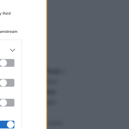
 third
Downstream
er and store
to grant or
ed purposes
 Matri e Federica Nargi
si
o, la quale ha sussurrato
nozze
ia sono convolati a
ora, siti e portali hanno
tato effettivamente
essati attraverso una storia