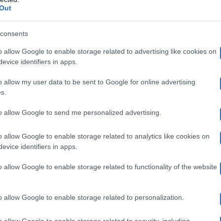
Out
consents
ederica Nargi non si sono sposati: la co
o allow Google to enable storage related to advertising like cookies on
evice identifiers in apps.
o allow my user data to be sent to Google for online advertising
s.
one ha sostenuto che Matri e Nargi avessero pronunciato i
to allow Google to send me personalized advertising.
do assoluto riserbo sulle nozze. In realtà non è trapela
è stato. In altre parole, tanti hanno preso una grossa c
o allow Google to enable storage related to analytics like cookies on
evice identifiers in apps.
 nostri amici del ristorante ci hanno fatto trovare quest
o allow Google to enable storage related to functionality of the website
magari… chi lo sa… Però il matrimonio ieri non ci è sta
moglie
n un locale insieme alla
, ops compagna.
o allow Google to enable storage related to personalization.
o allow Google to enable storage related to security, including