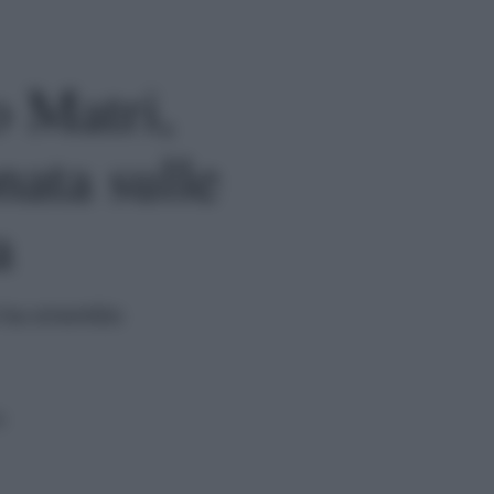
o Matri,
ata sulle
a
 ha smentito
a