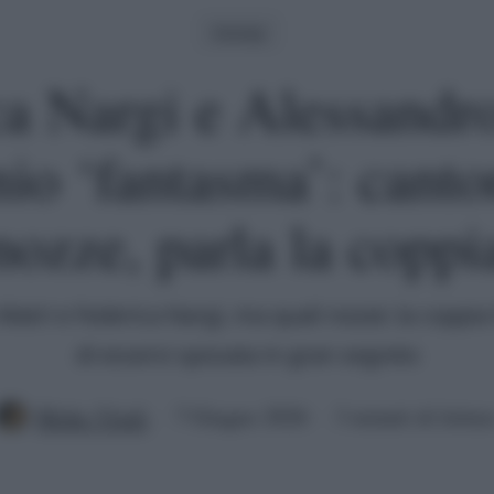
Gossip
a Nargi e Alessandr
io ‘fantasma’: canton
nozze, parla la coppi
Matri e Federica Nargi, ma quali nozze: la coppia
di essersi sposata in gran segreto
Mirko Vitali
7 Giugno 2026
3 minuti di lettur