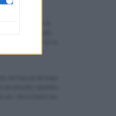
o insieme da 17 anni. Si
se la ‘classica’ storiella
relazione si è fatta via via
gi sono una famiglia
che con il passare del tempo
io una formalità, soprattutto
rse ore, i fiori d’arancio non