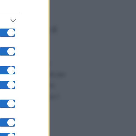
ppia smentisce il
l fatidico sì in gran
to nulla sul matrimonio per
antonata sul matrimonio
i fiori, ma il problema è
to”,
ha riferito l’ex