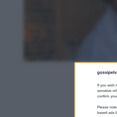
gossipetv
If you wish 
sensitive in
confirm your
Please note
based ads b