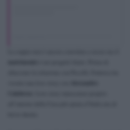
A post shared by ????????????????????????????????.????. ???????????????????????????? (@fedelepantoreal)
La coppia non è ancora convolata a nozze ma il
matrimonio
è nei progetti futuri. Prima di
allacciare la relazione con Piccilli, Federica ha
Alessandro
vissuto una love story con
Calabrese
. Love story innescatasi proprio
all’interno della Casa più spiata d’Italia ma di
breve durata.