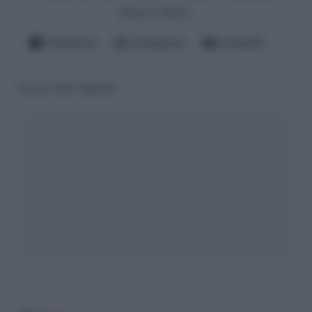
fattacci altrui).
Facebook
Instagram
LinkedIn
Lascia una risposta