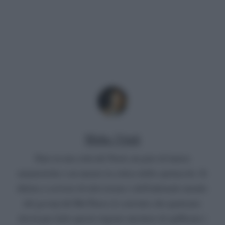
Mirko Vitali
Nato in una città del Nord, un paio di lauree
umanistiche e un master in critica dello spettacolo. Si
diletta a scrivere di televisione e dell'infernale mondo
del gossip del Bel Paese (è convinto che qualcuno
dovrà pur farlo questo ingrato mestiere di spifferare i