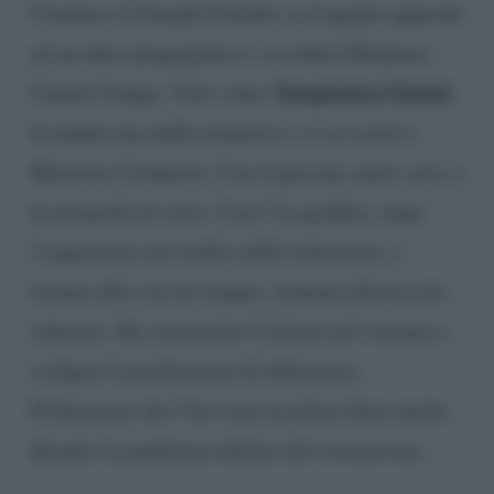
Concluso il Grande Fratello, la Lepanto approdò
ad un altro programma tv in orbita Mediaset –
Temptation Island:
Canale Cinque. Vale a dire
fu infatti una delle tentatrici e si avvicinò a
Massimo Colantoni. Con il giovane, però, non ci
fu alcunché di serio. Così l’ex gieffina, dopo
l’esperienza nel reality delle tentazioni, è
tornata alla vita di sempre, lontana dal piccolo
schermo. Ha conosciuto Cristian ed è tornata a
svolgere la professione di infermiera.
Professione che l’ha vista in prima linea anche
durante la pandemia dettata dal coronavirus.