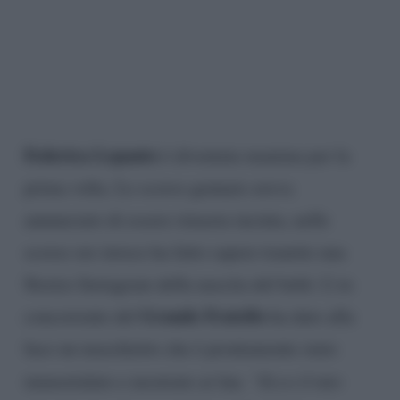
Federica Lepanto
è diventata mamma per la
prima volta. Lo scorso gennaio aveva
annunciato di essere rimasta incinta, nelle
scorse ore invece ha fatto sapere tramite una
Stories Instagram della nascita del bebè. L’ex
Grande Fratello
concorrente del
ha dato alla
luce un maschietto che è prontamente stato
immortalato e mostrato ai fan.
“Ecco il mio