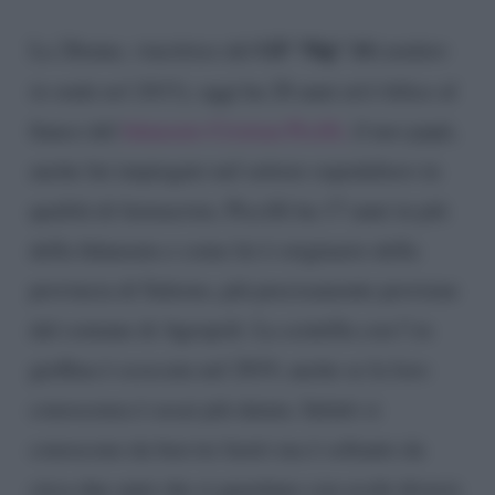
GF ‘Nip’ 14
La 28enne, vincitrice del
(andato
in onda nel 2015),
oggi ha 28 anni ed è felice al
fianco del
fidanzato Cristian Picilli,
il neo papà,
anche lui impiegato nel settore ospedaliero in
qualità di farmacista. Piccilli ha 17 anni in più
della fidanzata e come lei è originario della
provincia di Salerno, più precisamente proviene
dal comune di Agropoli. La scintilla con l’ex
gieffina è scoccata nel 2019, anche se la loro
conoscenza è assai più datata. Infatti si
conoscono da ben tre lustri ma è soltanto da
circa due anni che si guardano con occhi diversi.