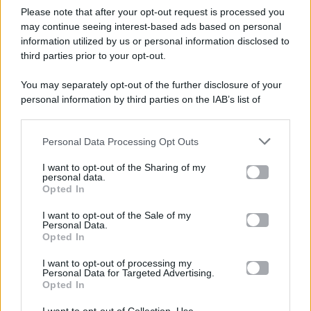
Please note that after your opt-out request is processed you
Gossip e TV è un sito di MASTE S.r.l.
may continue seeing interest-based ads based on personal
viale Luigi Majno n. 21 - 20129 Milano (MI)
information utilized by us or personal information disclosed to
P.Iva 10909580960
third parties prior to your opt-out.
You may separately opt-out of the further disclosure of your
personal information by third parties on the IAB’s list of
Categorie
downstream participants.
Gossip
Personal Data Processing Opt Outs
This information may also be disclosed by us to third parties
on the IAB’s List of Downstream Participants that may further
I want to opt-out of the Sharing of my
Televisione
disclose it to other third parties.
personal data.
Opted In
Please note that this website/app uses one or more Google
services and may gather and store information including but
I want to opt-out of the Sale of my
Programmi TV
Personal Data.
not limited to your visit or usage behaviour. You may click to
Opted In
grant or deny consent to Google and its third-party tags to
Amici
use your data for below specified purposes in below Google
I want to opt-out of processing my
consent section.
Personal Data for Targeted Advertising.
Opted In
Ballando Con Le Stelle