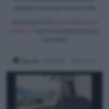
diventata mamma per la prima volta
Entra anche tu sul
canale WhatsApp di
Gossip e TV
per non perderti nemmeno
una notizia!
Mirko Vitali
22 Maggio 2021
2 minuti di lettura