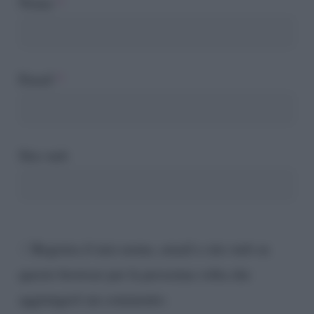
Nome
*
Email
*
Sito web
Registra il mio nome, email e sito web su
questo browser per la prossima volta che
aggiungerò un commento.