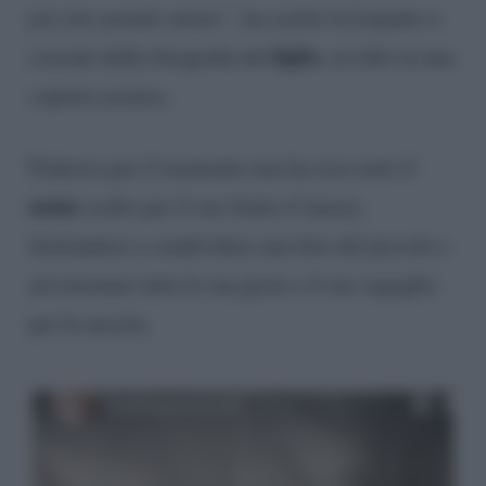
piccolo grande amore”,
ha scritto la Lepanto a
figlio
corredo della fotografia del
, avvolto in una
coperta azzurra.
Federica per il momento non ha reso noto il
nome
scelto per il suo frutto d’amore,
limitandosi a condividere una foto del piccolo e
ad esternare tutta la sua gioia e il suo orgoglio
per la nascita.