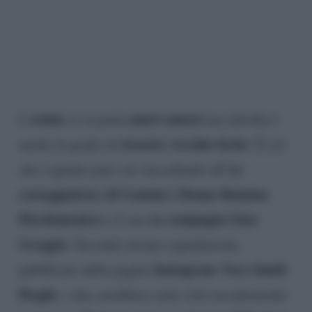
estate
nuovi amori
L’
si sa porta
ma talvolta è
ricucire vecchie ferite
anche in grado di
. È ciò
ex
che a quanto pare sta succedendo all’
corteggiatrice di Uomini e Donne Romina
Pierdomenico
ex compagno Ezio
e il suo
Greggio
. Secondo alcune segnalazioni,
Instagram
Very Inutil
pubblicate dalla pagina
People
, i due sarebbero stati visti recentemente