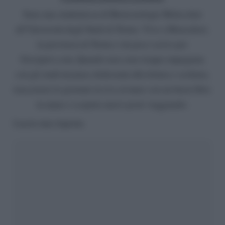
Sono una studentessa di Biotecnologie Molecolari
all’Università degli Studi di Torino. Vivo a Moncalieri,
in provincia di Torino e da poco scrivo per
Gossipetv.com. Quando non sono troppo impegnata
con gli studi mi piace dedicarmi alla lettura e scrittura,
trascorrere le giornate in riva al mare con un buon libro
in mano e scoprire nuovi posti viaggiando.
Lascia una risposta