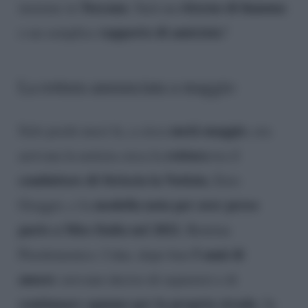
Toscana
ritorno di fiamma
insieme in
. Sarà un
rapporto di amicizia
o un semplice
?
La rottura annunciata a maggio
metà maggio
Solo pochi mesi fa, a circa
, era
rottura
arrivata la notizia circa la
tra il
conduttore di Striscia la Notizia
, Ezio
modella nota per aver preso
Greggio, e la
parte a Miss Italia nel 2021
, Romina
5 anni di
Pierdomenico. I due, dopo ben
amore
avevano deciso di separarsi e di
continuare ognuno per la propria strada
. In