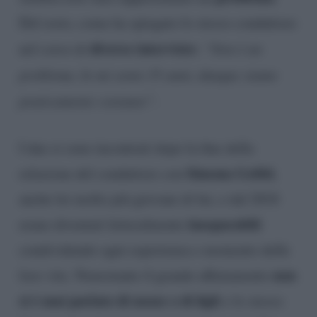
Del resto, come ha spiegato lo stesso conduttore
diverse interviste:
nel corso di
“Non è un
problema. Io mi sento 35 anni, dunque siamo
praticamente coetanei”.
I due si sono incontrati dopo la fine della
Simona Gobbi
relazione del conduttore con
,
anche lei molto più giovane di lui, e dal 2018
inseparabili
erano diventati letteralmente
condividendo ogni esperienza e momento delle
non
loro vite. Nonostante il grande affiatamento
si è mai parlato di nozze o di figli
e lo stesso