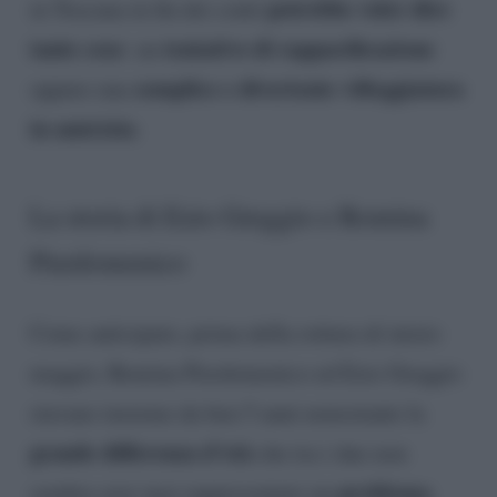
potrebbe voler dire
in Toscana in fin dei conti
tante cose
tentativo di rappacificazione
: un
semplice e divertente villeggiatura
oppure una
in amicizia
.
La storia di Ezio Greggio e Romina
Pierdomenico
Come anticipato, prima della rottura di inizio
maggio, Romina Pierdomenico ed Ezio Greggio
stavano insieme da ben 5 anni nonostante la
grande differenza d’età
che tra i due non
problema
sembra aver mai rappresentato un
.