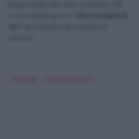
Greggio ha più volte evitato la domanda. Che
“diverso progetto di
sia stato proprio questo il
vita”
che ha portato i due a decidere di
separarsi?
Ezio Greggio
Romina Pierdomenico