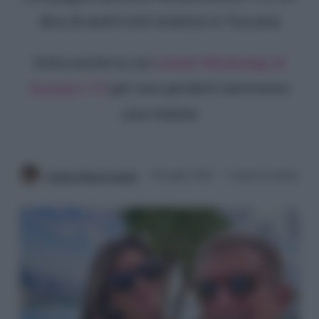
dice di averli visti insieme in Toscana
Entra anche tu sul
canale WhatsApp di
Gossip e TV
per non perderti nemmeno
una notizia!
Claudia Maria Cordara
30 Luglio 2023
3 minuti di lettura