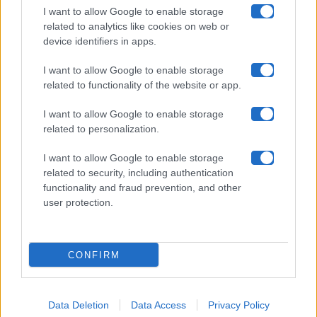
Collabora con noi
I want to allow Google to enable storage
related to analytics like cookies on web or
device identifiers in apps.
Contatti
I want to allow Google to enable storage
Privacy Policy
related to functionality of the website or app.
Cookie Policy
I want to allow Google to enable storage
related to personalization.
Pubblicità
I want to allow Google to enable storage
related to security, including authentication
functionality and fraud prevention, and other
user protection.
© 2026 Gossip e Tv. email:
redazione@gossipetv.com
-
Preferenze Privacy
- Riproduzione riservata - Photo
CONFIRM
Credits: Le immagini presenti in questo sito sono di
proprietà di Maste Srl
Data Deletion
Data Access
Privacy Policy
x-
facebook
instagram