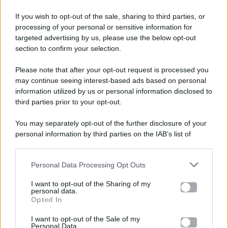
If you wish to opt-out of the sale, sharing to third parties, or
processing of your personal or sensitive information for
targeted advertising by us, please use the below opt-out
section to confirm your selection.
Please note that after your opt-out request is processed you
Gossip e TV è un sito di MASTE S.r.l.
may continue seeing interest-based ads based on personal
viale Luigi Majno n. 21 - 20129 Milano (MI)
information utilized by us or personal information disclosed to
P.Iva 10909580960
third parties prior to your opt-out.
You may separately opt-out of the further disclosure of your
personal information by third parties on the IAB’s list of
Categorie
downstream participants.
Gossip
Personal Data Processing Opt Outs
This information may also be disclosed by us to third parties
on the IAB’s List of Downstream Participants that may further
I want to opt-out of the Sharing of my
Televisione
disclose it to other third parties.
personal data.
Opted In
Please note that this website/app uses one or more Google
services and may gather and store information including but
I want to opt-out of the Sale of my
Programmi TV
Personal Data.
not limited to your visit or usage behaviour. You may click to