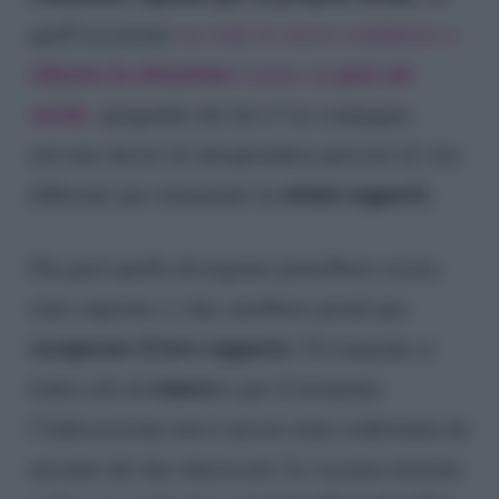
quell’occasione
era stato lo stesso conduttore a
chiarire la situazione
post sui
tramite un
social,
spiegando che lui e l’ex compagna
avevano deciso di intraprendere percorsi di vita
ottimi rapporti.
differenti pur rimanendo in
Ora però quelle divergenze potrebbero essere
state superate e i due sarebbero pronti per
recuperare il loro rapporto
. Ovviamente si
rumors
tratta solo di
e per il momento
l’indiscrezione non è ancora stata confermata da
nessuno dei due interessati. La vacanza insieme