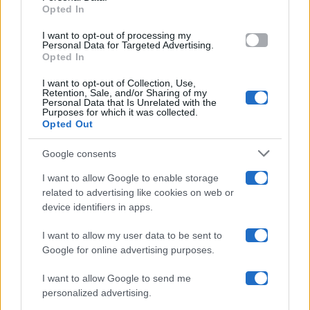
Opted In
grant or deny consent to Google and its third-party tags to
Amici
use your data for below specified purposes in below Google
I want to opt-out of processing my
consent section.
Personal Data for Targeted Advertising.
Opted In
Ballando Con Le Stelle
I want to opt-out of Collection, Use,
Retention, Sale, and/or Sharing of my
Grande Fratello
Personal Data that Is Unrelated with the
Purposes for which it was collected.
Opted Out
Isola Dei Famosi
Google consents
Pechino Express
I want to allow Google to enable storage
related to advertising like cookies on web or
Uomini E Donne
device identifiers in apps.
I want to allow my user data to be sent to
Google for online advertising purposes.
Maste S.r.l.
I want to allow Google to send me
Chi siamo
personalized advertising.