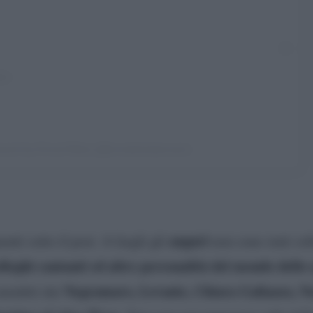
hared by Ermal Meta (@ermalmetamusic)
auguri
ti sotto il post. A fargli gli
non sono stati sol
lleghi cantanti ed altre personalità del mondo dello 
Negramaro, Levante, Chiara Galiazzo, No
 membri dei