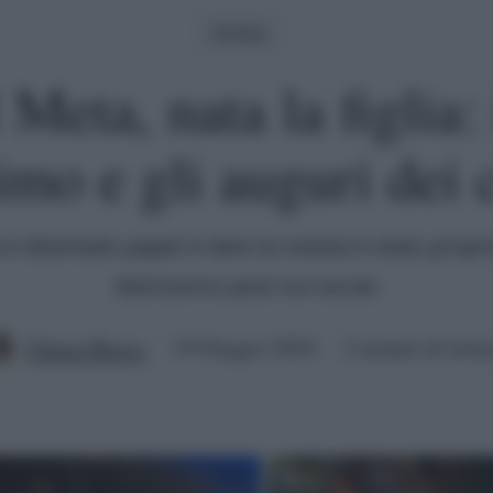
Gossip
Meta, nata la figlia: 
imo e gli auguri dei 
è diventato papà! A dare la notizia è stato propri
dolcissimo post sui social.
Chiara Russo
19 Giugno 2024
2 minuti di lettu