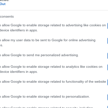
post pubblicato poco fa sul suo profilo Ins
papà con un
Out
atto che lo vede con la minuscola manina della bimba tr
consents
accompagnamento alla foto il cantante che ha più volte 
o allow Google to enable storage related to advertising like cookies on
olcissima dedica
.
evice identifiers in apps.
o allow my user data to be sent to Google for online advertising
piccola Fortuna:
s.
to allow Google to send me personalized advertising.
 stata così grande, e nemmeno il cuore. 19.06.2024.
o allow Google to enable storage related to analytics like cookies on
evice identifiers in apps.
o da Ermal Meta sul suo profilo Instagram ufficiale dov
o allow Google to enable storage related to functionality of the website
o allow Google to enable storage related to personalization.
o allow Google to enable storage related to security, including