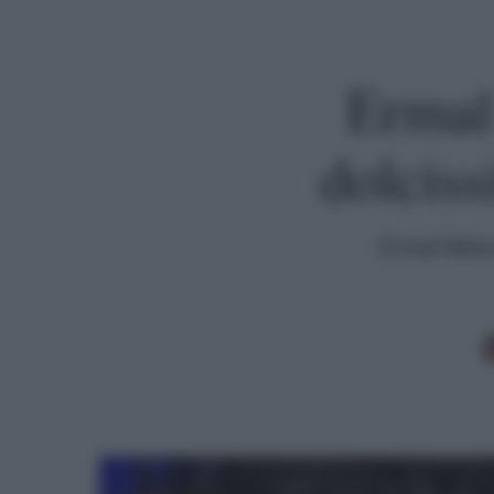
Ermal 
dolciss
Ermal Meta 
Premi invio per cercare o ESC per uscire