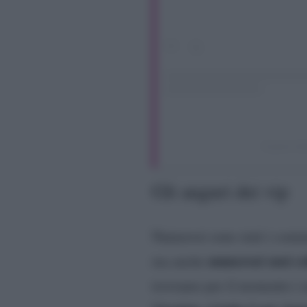
A post s
Gli auguri dei vip
Numerosi sono stati i commen
numerosi suoi co
ma anche
troviamo per il momento i