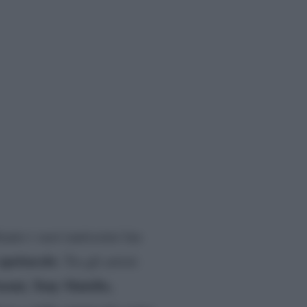
tanto i suoi tantissimi fan
spettacolo
. Tra gli artisti
emi, Tony Maiello,