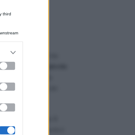
 third
Downstream
er and store
ubblicato sui social che
to grant or
ed purposes
mente alla luce la piccola
tenerissima fotografia
e dei suoi colleghi e dei
mercoledì 19 giugno
. Il
 notizia della sua nascita è