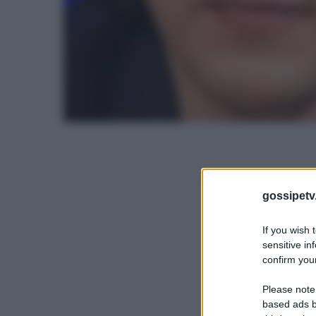
gossipetv
If you wish 
sensitive in
confirm your
Please note
based ads b