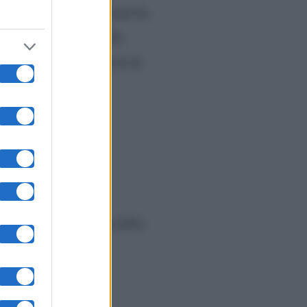
tagram ufficiale
. Ermal ha
a la sua e quella della
partecipato al festival di
e annuncia la nascita della