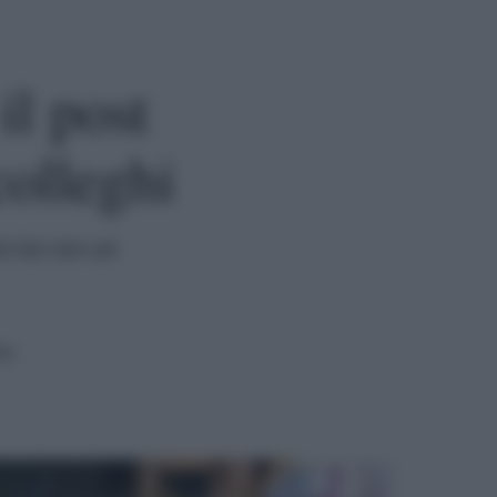
il post
colleghi
o lui con un
ra