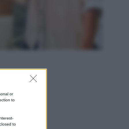
sonal or
ection to
nterest-
closed to