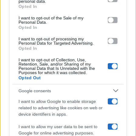
personal data.
Opted In
Please note that this website/app uses one or more Google
services and may gather and store information including but
I want to opt-out of the Sale of my
Programmi TV
Personal Data.
not limited to your visit or usage behaviour. You may click to
Opted In
grant or deny consent to Google and its third-party tags to
use your data for below specified purposes in below Google
Amici
I want to opt-out of processing my
consent section.
Personal Data for Targeted Advertising.
Opted In
Ballando Con Le Stelle
I want to opt-out of Collection, Use,
Retention, Sale, and/or Sharing of my
Grande Fratello
Personal Data that Is Unrelated with the
Purposes for which it was collected.
Opted Out
Isola Dei Famosi
Google consents
Pechino Express
I want to allow Google to enable storage
related to advertising like cookies on web or
Uomini E Donne
device identifiers in apps.
I want to allow my user data to be sent to
Google for online advertising purposes.
Maste S.r.l.