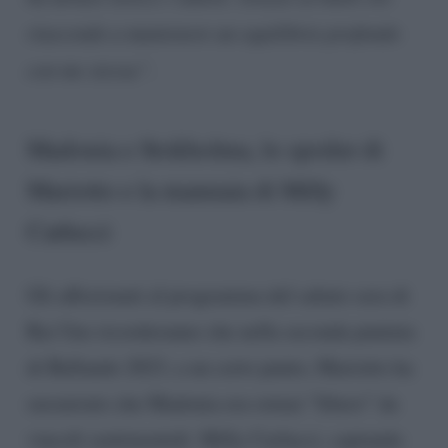
riuscendo a mantenere un equilibrio profondo
con me stessa”
.
Madonia e Stokholma, lo spoiler di
Mariotto e la mannaia di Milly
Carlucci
Gli affezionati al programma del sabato sera di
Rai Uno ricorderanno che nella seconda puntata
di Ballando 2023, a un certo punto, Mariotto ha
sussurrato che Madonia era ormai “libero” da
vincoli sentimentali. Milly Carlucci, captando