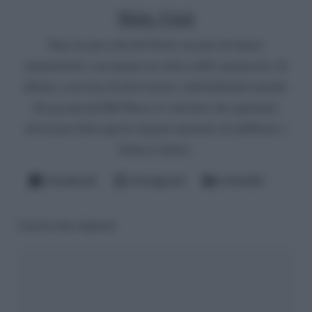
Mirko Vitali
Nato in una città del Nord, un paio di lauree
umanistiche e un master in critica dello spettacolo. Si
diletta a scrivere di televisione e dell'infernale mondo
del gossip del Bel Paese (è convinto che qualcuno
dovrà pur farlo questo ingrato mestiere di spifferare i
fattacci altrui).
Facebook
Instagram
LinkedIn
Lascia una risposta