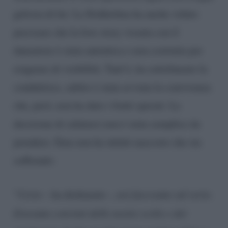
gelosia di lui. La Stokholma ha anche voluto
precisare che la love story vissuta con il
danzatore è stata autentica e non costruita per
esigenze di visibilità. Tant’è, ha sottolineato la
conduttrice, subito è stata avviata la convivenza
che, però, non ha dato i frutti sperati. La
decisione di salutarsi non è stata semplice da
prendere. Ema non ha infatti nascosto che sta
soffrendo:
“
Certo
– ha dichiarato -,
noi facevamo sul serio.
Eravamo convinti delle nostre scelte e dei