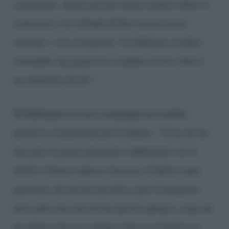
sentimenti. Anche perché siamo andati subito a
convivere e la volontà di fare un percorso
insieme c’era veramente. Ci abbiamo creduto
entrambi, ma qualcosa è andato storto. Non è
un momento facile”
.
Di Ballando le resta comunque un’eredità
positiva, la passione per la danza:
“Cosa mi ha
lasciato la partecipazione a Ballando con le
Stelle? Pratico danza classica, il ballo è una
passione che mi ha travolto e per il momento
devo dire che non mi ha ancora deluso, come mi
ha deluso invece l’amore. Grazie al ballo sto