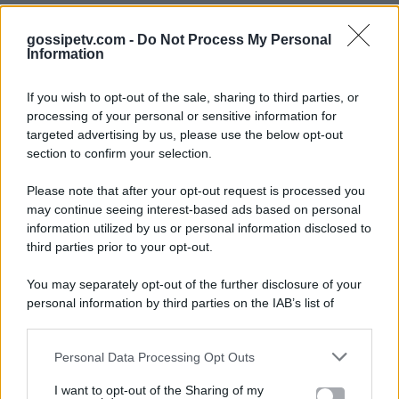
gossipetv.com -
Do Not Process My Personal
Information
If you wish to opt-out of the sale, sharing to third parties, or
processing of your personal or sensitive information for
targeted advertising by us, please use the below opt-out
section to confirm your selection.
Please note that after your opt-out request is processed you
Gossip e TV è un sito di MASTE S.r.l.
may continue seeing interest-based ads based on personal
viale Luigi Majno n. 21 - 20129 Milano (MI)
information utilized by us or personal information disclosed to
third parties prior to your opt-out.
P.Iva 10909580960
You may separately opt-out of the further disclosure of your
personal information by third parties on the IAB’s list of
Categorie
downstream participants.
Gossip
Personal Data Processing Opt Outs
This information may also be disclosed by us to third parties
on the IAB’s List of Downstream Participants that may further
I want to opt-out of the Sharing of my
Televisione
disclose it to other third parties.