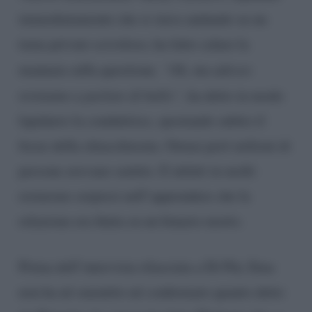
immediatamente che si stava andando su un
tema privato scivoloso, ha fatto calare la
mannaia sulla questione.
“Ok, ma adesso
torniamo a parlare di ballo”
, ha detto in modo
lapidario la conduttrice, spostando subito il
focus della chiacchierata. Ormai però milioni di
persone avevano sentito. E infatti in molti
restarono sorpresi nell’apprendere che la
relazione era finita su un binario morto.
Prima dell’intervista rilasciata a Di Più, Ema
non ha né smentito né confermato quanto detto