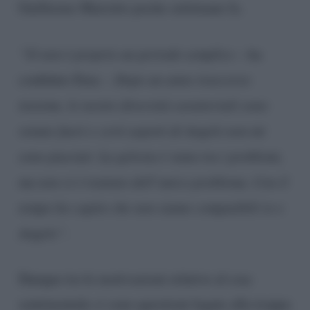
Guillermo Mariotto poche settimane fa.
“Sì non è proprio un periodo semplice
– ha
confidato Ema -.
Dopo un anno trascorso
insieme, le nostre diversità caratteriali sono
venute fuori e certi aspetti di Angelo non mi
sono piaciuti. La gelosia è stata tra i problemi,
ma non si è trattato dell’unico problema. Con il
tempo ho capito che non siamo compatibili io e
Angelo”
.
Dunque tra le motivazioni relative al crac
sentimentale ci sono questioni legate alla troppa