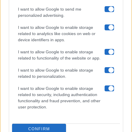
I want to allow Google to send me
Chi siamo
personalized advertising.
Collabora con noi
I want to allow Google to enable storage
related to analytics like cookies on web or
device identifiers in apps.
Contatti
I want to allow Google to enable storage
Privacy Policy
related to functionality of the website or app.
Cookie Policy
I want to allow Google to enable storage
related to personalization.
Pubblicità
I want to allow Google to enable storage
related to security, including authentication
functionality and fraud prevention, and other
user protection.
© 2026 Gossip e Tv. email:
redazione@gossipetv.com
-
Preferenze Privacy
- Riproduzione riservata - Photo
CONFIRM
Credits: Le immagini presenti in questo sito sono di