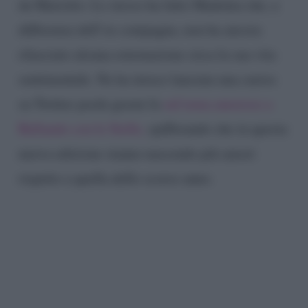
da Mariotto. Lo stesso ha fatto Madonia che, a
differenza dell’ex compagna, non ha ancora
rilasciato alcuna esternazione circa la sua vita
sentimentale. Ne ha invece lanciata una curios
su Twitter pochi giorni fa
sul tema amoroso a
Ballando con le Stelle,
spifferando che in questa
nuova edizione stanno nascendo più amori
rispetto a quella dello scorso anno.