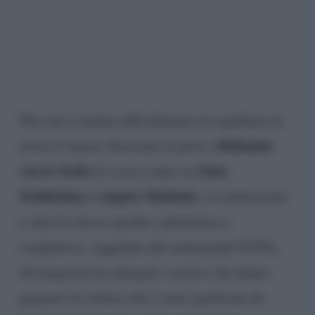
The end, è giunta ufficialmente al capolinea la
Ballando
storia d’amore sbocciata in pista a
con le Stelle
Ema
lo scorso anno tra
Stokholma e Angelo Madonia
. A confermarlo
è stata la stessa speaker radiofonica e
conduttrice, raggiunta dal settimanale Di Più.
Al magazine ha spiegato i motivi che hanno
generato la rottura che è stata spoilerata da