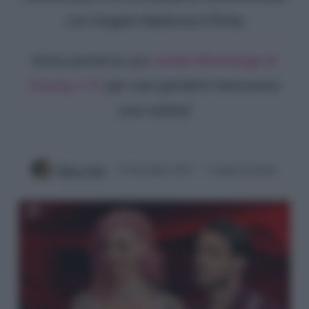
con Angelo Madonia è finita
Entra anche tu sul
canale WhatsApp di
Gossip e TV
per non perderti nemmeno
una notizia!
Mirko Vitali
10 Novembre 2023
3 minuti di lettura