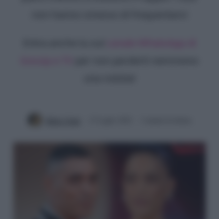
non hanno smesso di frequentarsi
Entra anche tu sul
canale WhatsApp di
Gossip e TV
per non perderti nemmeno
una notizia!
Mirko Vitali
13 Luglio 2022
3 minuti di lettura