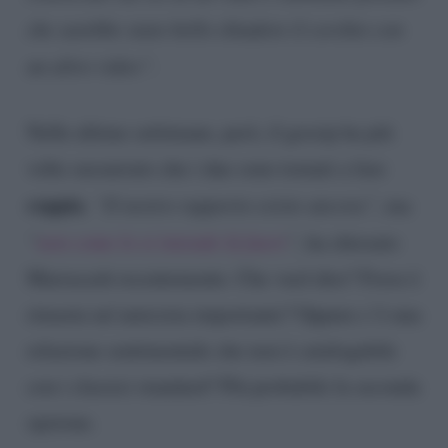
che sarebbe stato bello chiudere il cerchio con
un altro video”.
Nelle ultime settimane, però, il gossip ha più
volte sussurrato che i due sono tornati a fare
coppia
.
“Il nostro rapporto esiste ancora”,
ma
“
non come lo si intende là fuori
“,
ha chiosato
Marracash recentemente. Che vuol dire? Forse è
rimasta un’amicizia importante? Oppure c’è una
relazione sentimentale che non è catalogabile
con i classici standard? Più probabile la seconda
opzione.