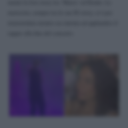
mente la love story tra ‘Marra’ ed Elodie. La
musicista, sempre tra le sue IG story, si è poi
immortalata mentre era intenta ad applaudire il
rapper alla fine del concerto.