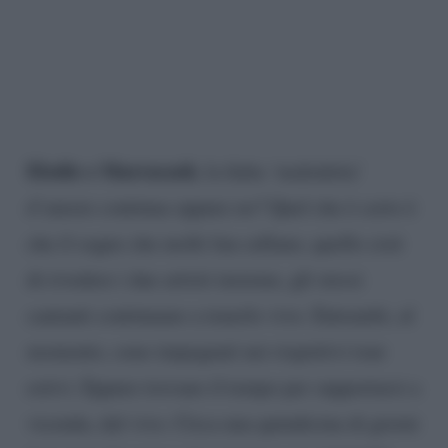
Elodie e Marracash
, la fiaba ‘maledetta’
d’amore continua oppure no? Quel che è certo è
che il sogno che molti fan cullano, quello cioè
di rivedere i due artisti insieme, gli stessi
cantanti continuano a tenerlo vivo. Entrambi, al
momento, sono impegnati nei rispettivi tour
estivi. Eppure trovano il tempo per supportarsi a
vicenda, dal vivo. Circa una quindicina di giorni