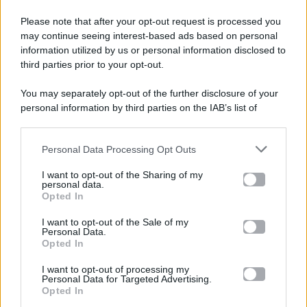
Please note that after your opt-out request is processed you
Gossip e TV è un sito di MASTE S.r.l.
may continue seeing interest-based ads based on personal
viale Luigi Majno n. 21 - 20129 Milano (MI)
information utilized by us or personal information disclosed to
third parties prior to your opt-out.
P.Iva 10909580960
You may separately opt-out of the further disclosure of your
personal information by third parties on the IAB’s list of
Categorie
downstream participants.
Gossip
Personal Data Processing Opt Outs
This information may also be disclosed by us to third parties
on the IAB’s List of Downstream Participants that may further
I want to opt-out of the Sharing of my
Televisione
disclose it to other third parties.
personal data.
Opted In
Please note that this website/app uses one or more Google
services and may gather and store information including but
I want to opt-out of the Sale of my
Programmi TV
Personal Data.
not limited to your visit or usage behaviour. You may click to
Opted In
grant or deny consent to Google and its third-party tags to
use your data for below specified purposes in below Google
Amici
I want to opt-out of processing my
consent section.
Personal Data for Targeted Advertising.
Opted In
Ballando Con Le Stelle