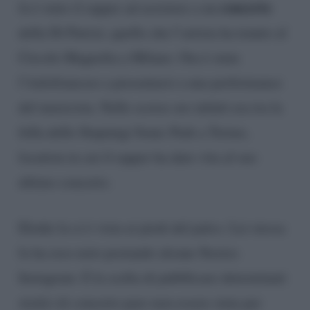
concerto
fa è stato il rapper ad assistere a un
della Di Patrizi, quello che l’artista ha tenuto al
Circolo Magnolia a Milano. Ora è stata
l’italofrancese a presentarsi a una performance
del musicista. Nelle scorse ore infatti era tra la
folla dello Stupinigi Sonic Park a Torino,
location in cui il rapper ha dato vita al suo
ultimo concerto.
Elodie la si è vista ai piedi del palco. Lei stessa
lo ha reso noto postando alcune Stories
Instagram. E la scelta di pubblicare determinati
stralci di concerto pare non essere stata per