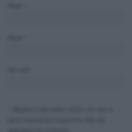
Nome
*
Email
*
Sito web
Registra il mio nome, email e sito web su
questo browser per la prossima volta che
aggiungerò un commento.