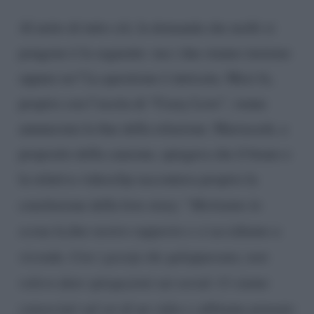
Al netto di tutto ciò, la domanda che molti si
pongono è la seguente: ma i due stanno insieme
oppure no? La questione è intricata. Mesi fa,
proprio con l’uscita di “Crazy Love”, venne
annunciata la fine della relazione. Marracash, a
proposito della canzone, spiegava che il brano e
la relativa videoclip raccontava proprio la
conclusione della love story: “
Mettiamo in
scena la fine nostro rapporto e ci uccidiamo a
vicenda. Con i gossip che galoppavano, non
volevo dare spiegazioni sui social. Ci siamo
conosciuti sul set di un video e abbiamo pensato