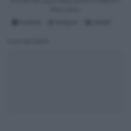
dovrà pur farlo questo ingrato mestiere di spifferare i
fattacci altrui).
Facebook
Instagram
LinkedIn
Lascia una risposta