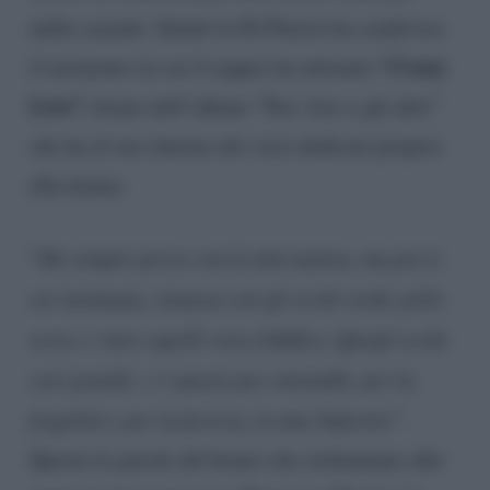
nulla casuale. Infatti la Di Patrizi ha condiviso
“Crazy
il momento in cui il rapper ha intonato
Love”,
brano dell’album “Noi, loro e gli altri”
che ha al suo interno dei versi dedicati proprio
alla donna.
“
Ho sempre perso con la mia natura, ma poi ti
sei insinuata, sinuosa con gli occhi verdi, pelle
ocra e i tuoi capelli rosa (Oddio). Quegli occhi
così grandi, c’è spazio per entrambi, per la
fragilità e per la ferocia, la mia Nefertiti”.
Queste le parole del brano che richiamano alla