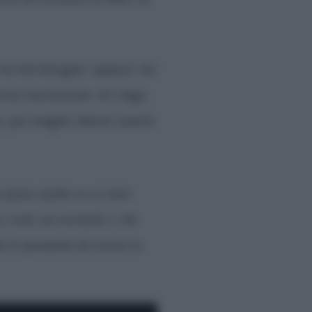
 ne hai bisogno’ oppure ‘sei
 mia insicurezza: mi tolgo
o, poi magari dovrei usarlo
i piace anche se ci sono
credo sia normale e che
e le permette di essere in