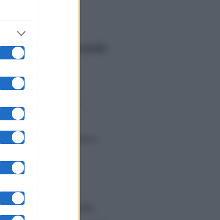
o di avere un secondo
 Elisabetta e non la
però preferito non
io
naufragato con Flavio
n Briatore, dopo la
l’inizio è stato difficile