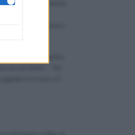
ambi sono riusciti a mettere
andiamo d’accordo
glio è tranquillo e questa è
sorellina
a
al primogenito,
 piaciuta una bimba”. “Tra
a aggiunto tra il serio e il
o di ricorrere ai filtri, in