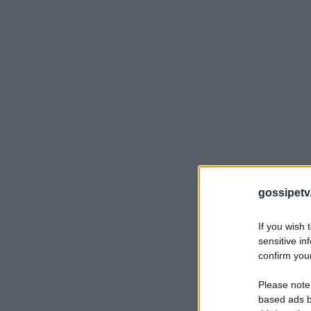
gossipetv
If you wish 
sensitive in
confirm your
Please note
based ads b