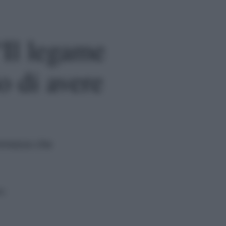
“Il legame
o di avere
ammesso che
ra