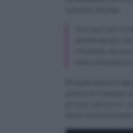
particolare a FaceApp:
“Io lo uso, è vero. Si t
più bella dal vivo’. Or
il brufoletto, ma non è
meno e ultimamente lo 
Per quanto riguarda il rapp
giorni in cui l’immagine che
per un po’ tutti sia così”
, h
forma e di non dover badare