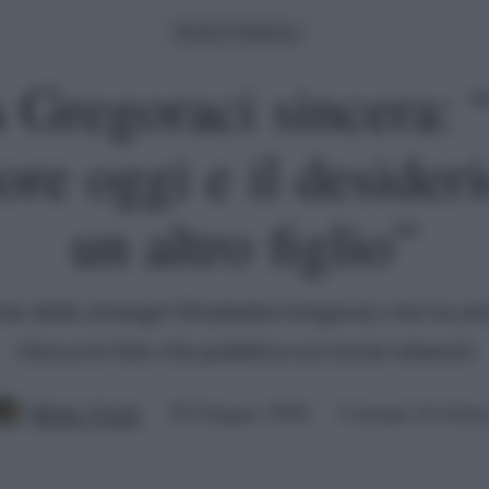
Moda E Bellezza
a Gregoraci sincera: 
ore oggi e il desideri
un altro figlio”
nze della showgirl Elisabetta Gregoraci che ha 
ritocca le foto che pubblica sui social network
Mirko Vitali
28 Giugno 2026
4 minuti di lettu