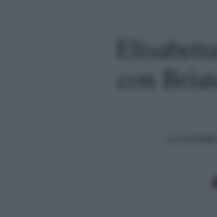
Elisabett
con Briat
Le confide
Premi invio per cercare o ESC per uscire