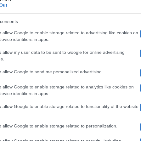
mo riserbo.
Out
consents
: l’equilibrio con Briatore e il desideri
o allow Google to enable storage related to advertising like cookies on
evice identifiers in apps.
o allow my user data to be sent to Google for online advertising
s.
ggi? Sono esigente, io cerco l’amore. Un uomo che ama
to allow Google to send me personalized advertising.
n riferimento al versante sentimentale. Come detto, ha 
matrimon
o allow Google to enable storage related to analytics like cookies on
l
legame intrecciato con Patti
. Spazio poi al
evice identifiers in apps.
 figlio Nathan Falco, oggi 16enne.
o allow Google to enable storage related to functionality of the website
”,
ha sottolineato la conduttrice, puntualizzando che co
o allow Google to enable storage related to personalization.
un equilibrio davvero raro”
. Gregoraci ha spiegato che al
o allow Google to enable storage related to security, including