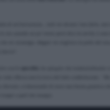
ratta di un’insicurezza… tutti mi dicono ‘non farlo, non
a lo sto usando un po’ meno però dico la verità, è una
 che mi stravolgo. Magari mi miglioro la pelle del vis
faccio”.
specchio
orto con lo
, ha spiegato che tendenzialmente s
 vede riflessa non la trova del tutto soddisfacente.
“Ma 
a chiosato, evidenziando di avere una buona genetica ch
 troppo a quel che mangia.