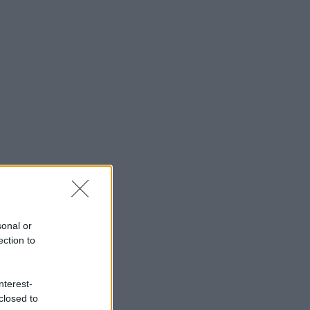
sonal or
ection to
nterest-
closed to