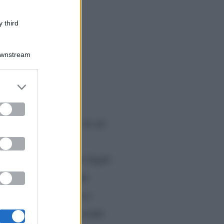
 third
Downstream
er and store
to grant or
ed purposes
ta al podcast “Fab!” in cui
foto
a relativa alle
dei filtri per motivi legati
Briatore
e in generale
entemente paparazzata e
quentazione andrebbe avanti