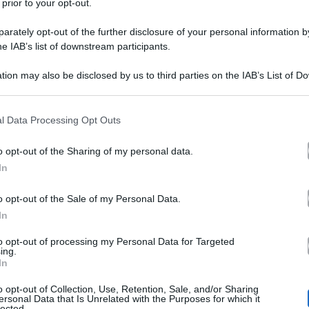
 prior to your opt-out.
rately opt-out of the further disclosure of your personal information by
he IAB’s list of downstream participants.
tion may also be disclosed by us to third parties on the IAB’s List of 
 that may further disclose it to other third parties.
 that this website/app uses one or more Google services and may gath
l Data Processing Opt Outs
including but not limited to your visit or usage behaviour. You may click 
 to Google and its third-party tags to use your data for below specifi
o opt-out of the Sharing of my personal data.
ogle consent section.
isabetta Gregoraci
che ha rilasciato una lunga intervis
In
lla sua vita privata. Tra le confessioni più curiose, quell
o opt-out of the Sale of my Personal Data.
In
ocial: la conduttrice 46enne ha ammesso di usare spesso 
ex marito Flavio 
 Ha anche parlato del rapporto con l’
to opt-out of processing my Personal Data for Targeted
ing.
In
Lodovico Patti
ece su
, l’uomo con il quale è stata rec
o opt-out of Collection, Use, Retention, Sale, and/or Sharing
renza di età. Lui è più giovane di lei di 18 anni. La fre
ersonal Data that Is Unrelated with the Purposes for which it
lected.