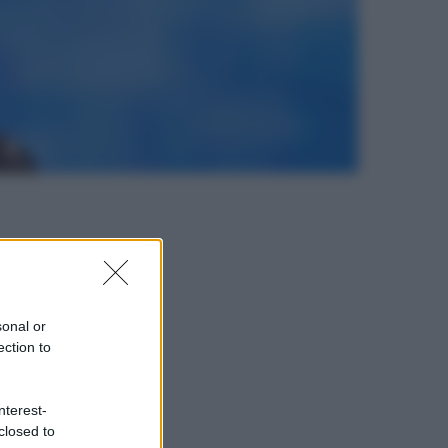
sonal or
ection to
nterest-
closed to