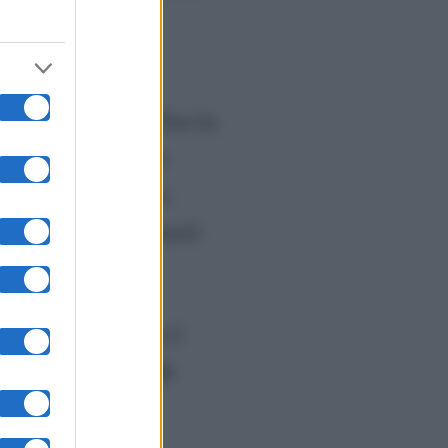
anno messo k.o. la
La cantante di Pem Pem ha
do ha aggiunto:
“E ho
rridente mentre si sta
vassoio pieno di cannoli
dosi da sdraiata con il
dopo lo
 può dire che