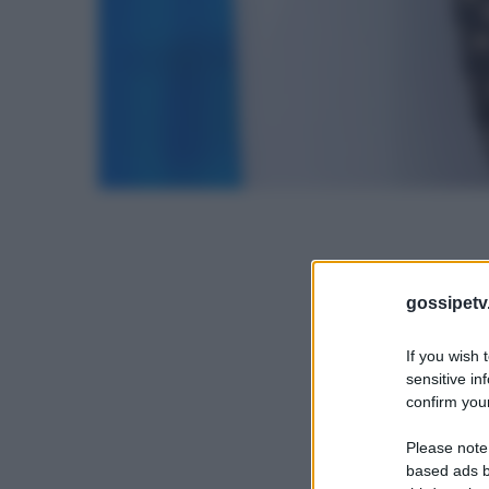
gossipetv
If you wish 
sensitive in
confirm your
Please note
based ads b