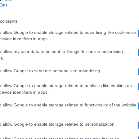
lpito la regione del Sud, come altre zone d’Italia, e h
Out
consents
o allow Google to enable storage related to advertising like cookies on
nere aggiornati i suoi fan
spiegando quanto accaduto. 
evice identifiers in apps.
va troppo caldo e di aver perso troppi liquidi. Ironizzan
o allow my user data to be sent to Google for online advertising
s.
Nel video in cui ha raccontato questi dettagli, appare so
llerò mai”
, ha aggiunto la Lamborghini, mostrando un 
to allow Google to send me personalized advertising.
o allow Google to enable storage related to analytics like cookies on
evice identifiers in apps.
o continuando a scherzando su quanto accaduto e muoven
o allow Google to enable storage related to functionality of the website
e che sta bene:
“Vi faccio anche la candela”
. Dunque, si
o allow Google to enable storage related to personalization.
ne
.
o allow Google to enable storage related to security, including