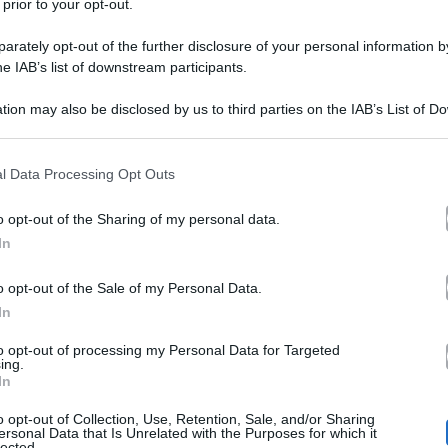
 prior to your opt-out.
rately opt-out of the further disclosure of your personal information by
he IAB’s list of downstream participants.
tion may also be disclosed by us to third parties on the IAB’s List of 
 that may further disclose it to other third parties.
 that this website/app uses one or more Google services and may gath
l Data Processing Opt Outs
ne dopo un concerto
a Mazara del Vallo. A raccontarlo è
including but not limited to your visit or usage behaviour. You may click 
 to Google and its third-party tags to use your data for below specifi
re aggiornati i suoi fan, attraverso il suo profilo uffici
o opt-out of the Sharing of my personal data.
ogle consent section.
In
elato di aver avuto un malore a causa del troppo caldo. In
amente insopportabili.
o opt-out of the Sale of my Personal Data.
In
to opt-out of processing my Personal Data for Targeted
a dal caldo appena terminato lo show, faceva davvero ta
ing.
In
to che la ritrae sdraiata su un divanetto mentre le teng
o opt-out of Collection, Use, Retention, Sale, and/or Sharing
he si è esibita sul palco di Mazara del Vallo, in provin
ersonal Data that Is Unrelated with the Purposes for which it
lected.