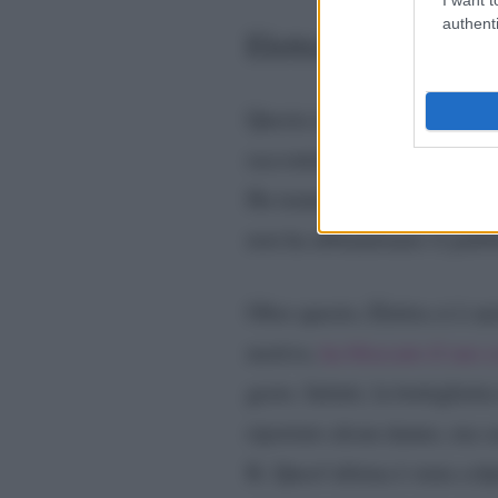
authenti
Elettra Lamborghini:
Questa non è l’unica disavve
il
raccontato ai fan di avere
Ha tenuto aggiornati i fan, 
non ha abbandonato il pubbli
Oltre questo, Elettra si è an
motivo,
ha bloccato il suo 
gesto. Infatti, la bottigliet
riportato alcun danno, ma 
K. Quest’ultima è stata colp