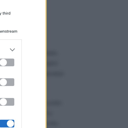
 third
Downstream
er and store
 stata la stessa cantante,
to grant or
ed purposes
ale di Instagram e proprio
 effetti, le alte temperature
nto tanto caldo”
, ha scritto
ono le gambe alzate. Lo
cia di Trapani, in Sicilia.