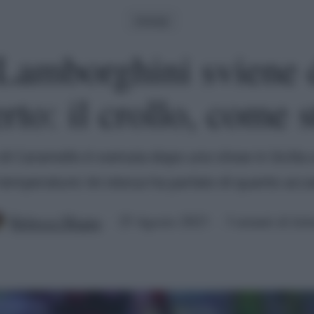
Gossip
 Lamborghini sviene
rto: il crollo, come s
di Caramello è svenuta dopo uno show in Sicilia 
 temperature: lei stessa ha parlato di quanto acc
Rebecca Megna
25 Agosto 2023
3 minuti di lett