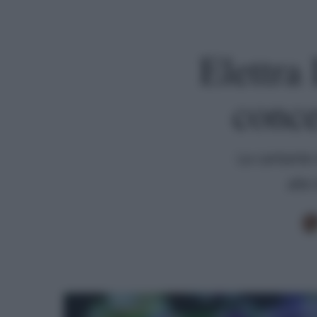
Elettra
conce
La cantante 
alte
Premi invio per cercare o ESC per uscire