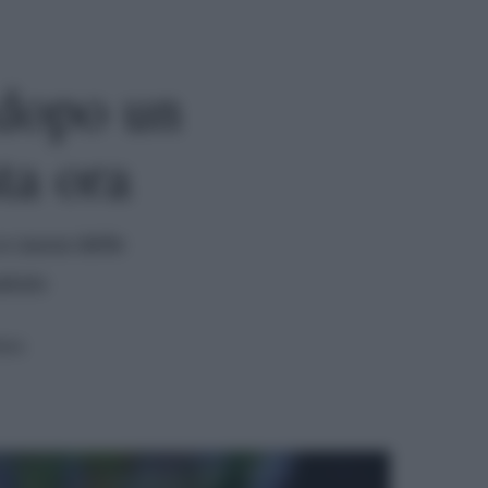
 dopo un
ta ora
a causa delle
aduto
ura