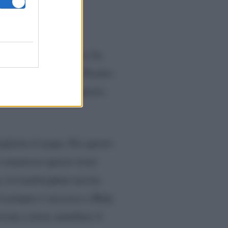
a
olo nei giorni scorsi, ha
ttea, in provincia di Teramo.
in auto. Nonostante questo,
tiglietta d’acqua. Per questo
 commesso questo triste
una, la Lamborghini non ha
d esempio è successo a Baby
ovata a dover annullare il