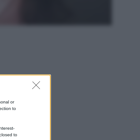
sonal or
ection to
nterest-
closed to