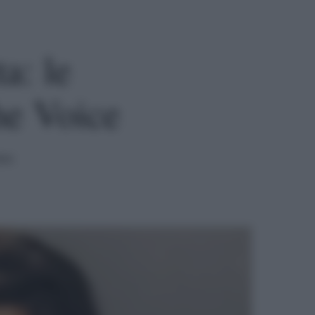
a: le
he Voice
ura