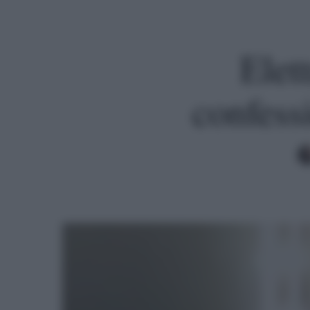
Elet
confess
Premi invio per cercare o ESC per uscire