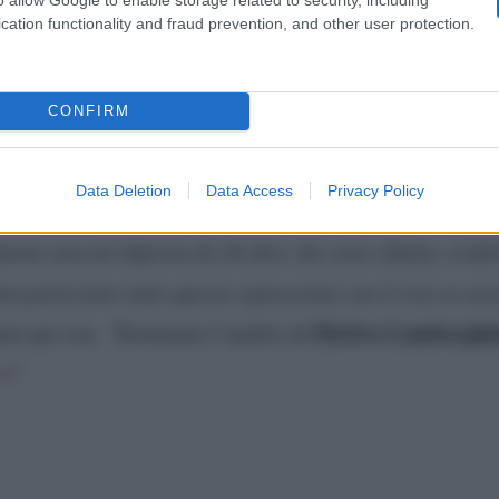
ha pure aggiunto di non essere più ricorsa alla chirurgia
cation functionality and fraud prevention, and other user protection.
e abusano alla fine si somigliano fra di loro.
CONFIRM
 confessa:
“Non mi importa di chi dice c
Data Deletion
Data Access
Privacy Policy
Elettra Lamborghini
ei fan su Instagram, infine,
ha n
ente non mi importa di chi dice che sono rifatta, evi
n potrei fare tutte queste espressioni con il viso se ave
Elettra Lamborghi
eno per ora. Terminata l’analisi di
o
?