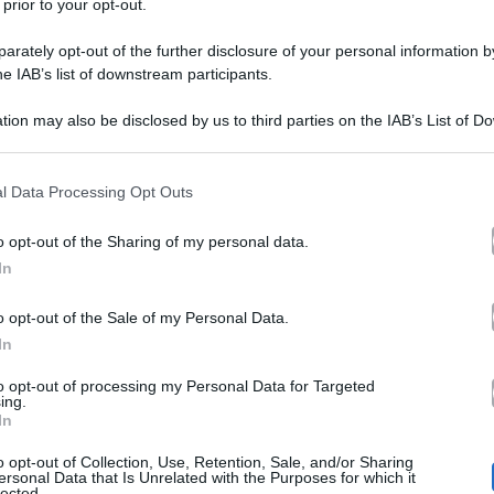
 prior to your opt-out.
rately opt-out of the further disclosure of your personal information by
he IAB’s list of downstream participants.
Elettra Lamborghini rifatt
tion may also be disclosed by us to third parties on the IAB’s List of 
 that may further disclose it to other third parties.
sull’ereditiera oggi giud
 that this website/app uses one or more Google services and may gath
l Data Processing Opt Outs
including but not limited to your visit or usage behaviour. You may click 
Elettra Lamborghini è rifatta
? L
 to Google and its third-party tags to use your data for below specifi
o opt-out of the Sharing of my personal data.
ogle consent section.
potrebbero far nascere dei dubbi i
In
vedere le foto di prima qualcuno p
o opt-out of the Sale of my Personal Data.
In
stiamo vedendo la giovane ereditier
The Voice 2019
ed essendo in onda 
to opt-out of processing my Personal Data for Targeted
ing.
In
mentata. Il grande pubblico sta conoscendo Elettra prob
o opt-out of Collection, Use, Retention, Sale, and/or Sharing
l pubblico più giovane la seguiva sui social e nei realit
ersonal Data that Is Unrelated with the Purposes for which it
lected.