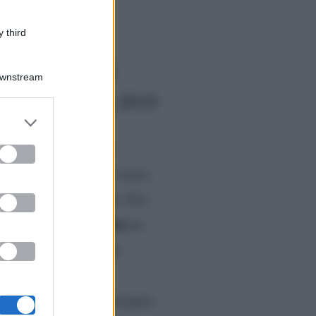
 third
a? Le curiosità
Downstream
ice di The Voice 2019
er and store
to grant or
foto prima e dopo
e
ed purposes
n qualcuno, ma anche senza
otrebbe domandarselo. Ora
giudice a
a nelle vesti di
ogni martedì sera, la
abilmente in questo
y show a cui ha partecipato.