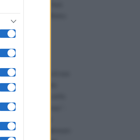
orme al punto giusto. Sarà
o
zigomi
, lato B,
… Elettra
rurgicamente.
ssione
i rifatta il seno, ma ciò non
 lato estetico non conta
, ma non ho la fissa della
, magari, ne riparleremo”
.
Vip 5 spagnolo in cui
re, ha nuovamente confermato