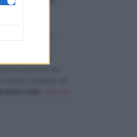
 estetica. Questo perché
he sono rifatta”
rifatto
egato di aver
dentemente non hanno mai
ssi il botox”
. Insomma, sul
ni prima e dopo
,
sapete già