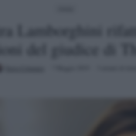
Gossip
tra Lamborghini rifatt
ioni del giudice di T
Ilaria Columpsi
7 Maggio 2019
3 minuti di lett