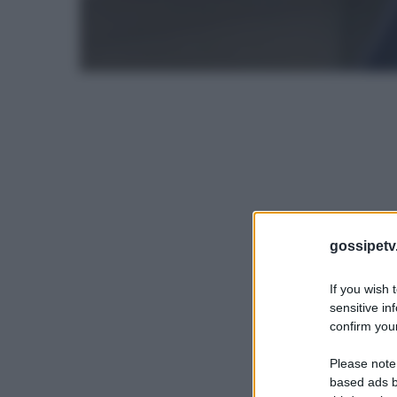
gossipetv
If you wish 
sensitive in
confirm your
Please note
based ads b