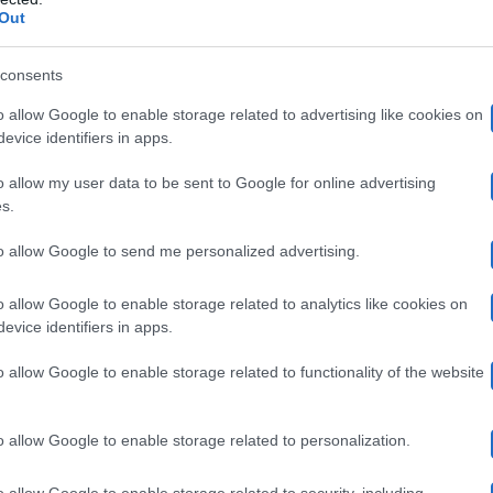
assa inosservata, è una bellissima ragazza con tutte le f
Out
Bocca
sen
re c’è lo zampino nella chirurgia estetica?
,
consents
ognuna di queste cose, ma solo su una è intervenuta chi
o allow Google to enable storage related to advertising like cookies on
evice identifiers in apps.
 prima e dopo, cosa ha rifatto? La confe
o allow my user data to be sent to Google for online advertising
s.
to allow Google to send me personalized advertising.
ala
ha confessato in una intervista a
Dagospia
di essers
i stravolgere il suo aspetto fisico. Per lei infatti non il
o allow Google to enable storage related to analytics like cookies on
evice identifiers in apps.
rano: non è così importante. Ok, mi sono rifatta il seno
o allow Google to enable storage related to functionality of the website
cominceranno a uscire le rughe e mi scenderà il sedere
i fan più affezionati ricorderanno bene la scena del Gf 
o allow Google to enable storage related to personalization.
Barbara d’Urso
sse vero! Ospite da
negli scorsi, inolt
o allow Google to enable storage related to security, including