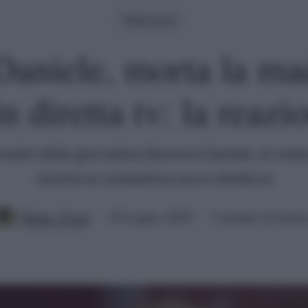
Televisione
Daniele, morta la ma
in diretta tv: la reazi
adre della giornalista Eleonora Daniele, la notiz
mentre la conduttrice era in diretta tv
Mirko Vitali
19 Luglio 2025
2 minuti di lettur