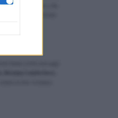
edicargli molto tempo e che
simo con la mamma. Fervida
la famiglia.
enti hanno scritto messaggi
ta, Rosanna Lambertucci,
sentire la loro vicinanza