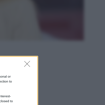
sonal or
ection to
nterest-
closed to