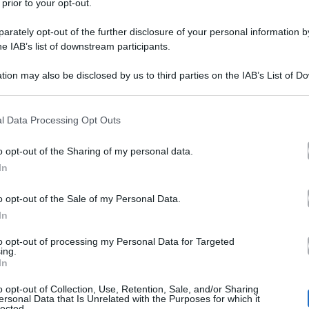
 prior to your opt-out.
rately opt-out of the further disclosure of your personal information by
he IAB’s list of downstream participants.
tion may also be disclosed by us to third parties on the IAB’s List of 
 that may further disclose it to other third parties.
 that this website/app uses one or more Google services and may gath
l Data Processing Opt Outs
aniele
morta
madre Iva,
: martedì 15 luglio è
sua
a cui
including but not limited to your visit or usage behaviour. You may click 
 to Google and its third-party tags to use your data for below specifi
 la triste notizia della scomparsa tre giorni dopo, attra
o opt-out of the Sharing of my personal data.
ogle consent section.
In
ato genitore è deceduto mentre lei era impegnata in un
Partita del Cuore,
a conducendo la
che ha visto sfidars
o opt-out of the Sale of my Personal Data.
In
uella dei Politici. Come riferisce
Il Corriere della Sera
to opt-out of processing my Personal Data for Targeted
 mentre la figlia stava presentando l’evento calcistico,
ing.
In
mento nella sua vita personale.
o opt-out of Collection, Use, Retention, Sale, and/or Sharing
ersonal Data that Is Unrelated with the Purposes for which it
lected.