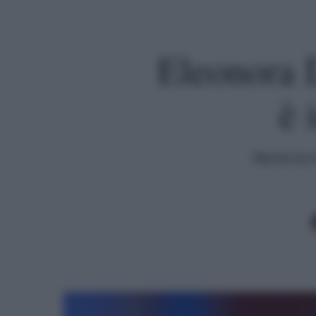
Eleonora 
è 
Morta la m
Premi invio per cercare o ESC per uscire