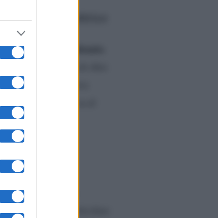
am della conduttrice
silenzio
, ha reagito con il
.
famiglia. A distanza di oltre
iori preferiti. La nostra
resente a vegliare su di
i fiori.
do sapere che stava
on era facile. In particolare