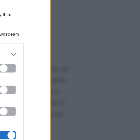
 third
Downstream
er and store
 era legatissima. La
to grant or
ed purposes
verso un post pubblicato sul
diretta tv.
a
Iva si è infatti
i sul rettangolo verde la
,
la notizia della morte di
 inconsapevole di quel che