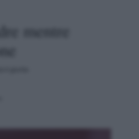
dre mentre
one
ia è giunta
a