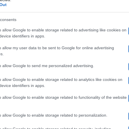
Out
orta la madre Iva: l’annuncio su Instagr
consents
Rai
za alla
, dopo aver appreso che sua madre è deceduta
o allow Google to enable storage related to advertising like cookies on
evice identifiers in apps.
con dignità e riservatezza il grave lutto, stando con la 
o allow my user data to be sent to Google for online advertising
 informato pubblicamente della morte di Iva.
“I nostri f
s.
significa perdere una parte di sé, ma tu sarai sempre p
to allow Google to send me personalized advertising.
ount Instagram, a corredo di un’immagine raffigurante de
o allow Google to enable storage related to analytics like cookies on
evice identifiers in apps.
di Iva
o allow Google to enable storage related to functionality of the website
trice di Storie Italiane
aveva parlato della madre, facen
o allow Google to enable storage related to personalization.
emi di salute e lasciando intendere che la situazione n
o allow Google to enable storage related to security, including