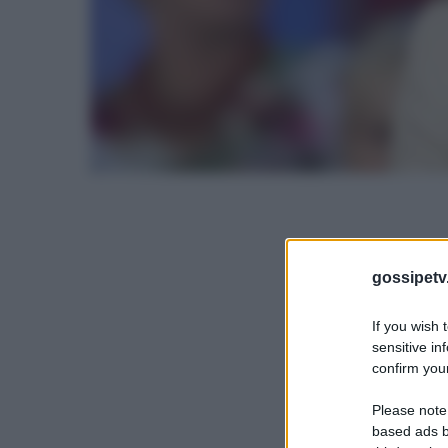
gossipetv
If you wish 
sensitive in
confirm your
Please note
based ads b