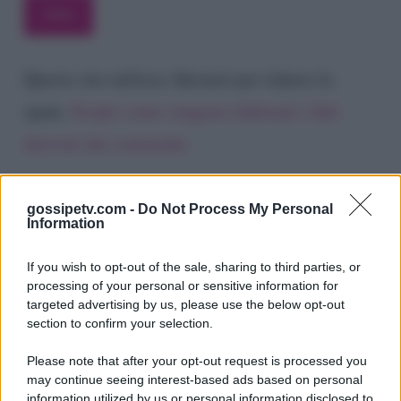
Questo sito utilizza Akismet per ridurre lo
spam.
Scopri come vengono elaborati i dati
derivati dai commenti
.
gossipetv.com -
Do Not Process My Personal
Information
If you wish to opt-out of the sale, sharing to third parties, or
processing of your personal or sensitive information for
targeted advertising by us, please use the below opt-out
section to confirm your selection.
Please note that after your opt-out request is processed you
Gossip e TV è un sito di MASTE S.r.l.
may continue seeing interest-based ads based on personal
viale Luigi Majno n. 21 - 20129 Milano (MI)
information utilized by us or personal information disclosed to