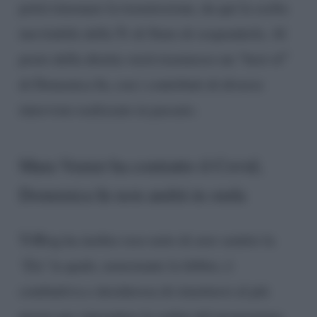
potrà timonare la trasmissione, da qui la scelta
inevitabile della Tv di Stato di sospenderla. Al
posto della diretta verrà trasmesso un “best of”
di Domenica In, con i contributi di diverse
interviste realizzate in passato.
Mara Venier ha contratto il Covid,
Domenica In non andrà in onda
TvBlog ha inoltre reso noto di aver sentito la
‘Zia’ la quale, nonostante la febbre, è
combattiva e desiderosa di rimettersi al più
presto per riprendere le redini del programma.