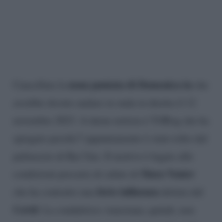
nona puntata di Domenica in
Cancellata la
che
avrebbe dovuto andare in onda in diretta il 12
novembre 2023. A darne notizia è TvBlog che ha
spiegato perché l’appuntamento è stato tolto dal
palinsesto di Rai Uno. Il motivo è legato alle
Mara Venier
condizioni precarie di salute di
forte influenza
che ha contratto una
dettata dal
Covid
. La conduttrice veneziana, quindi, non