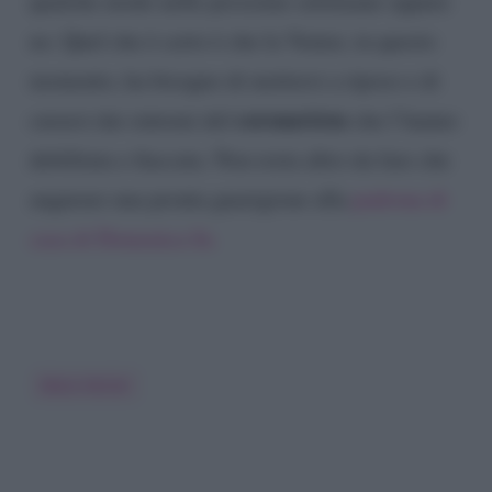
qualche modo nelle prossime settimane oppure
no. Quel che è certo è che la Venier, in questo
momento, ha bisogno di mettersi a riposo e di
coronavirus
curarsi dai sintomi del
che l’hanno
debilitata e fiaccata. Non resta altro da fare che
augurare una pronta guarigione alla
padrona di
casa di Domenica In.
Mara Venier