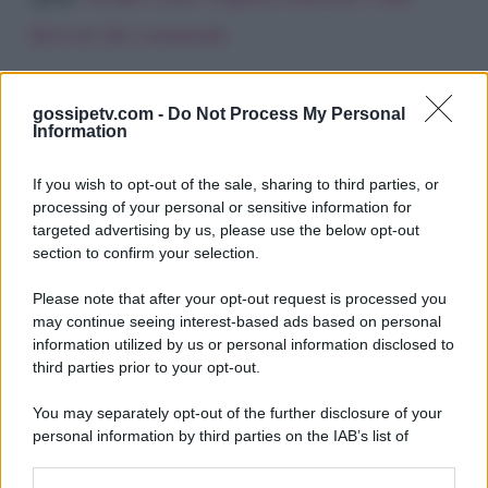
derivati dai commenti
.
gossipetv.com -
Do Not Process My Personal
Information
If you wish to opt-out of the sale, sharing to third parties, or
processing of your personal or sensitive information for
targeted advertising by us, please use the below opt-out
section to confirm your selection.
Please note that after your opt-out request is processed you
Gossip e TV è un sito di MASTE S.r.l.
may continue seeing interest-based ads based on personal
viale Luigi Majno n. 21 - 20129 Milano (MI)
information utilized by us or personal information disclosed to
third parties prior to your opt-out.
P.Iva 10909580960
You may separately opt-out of the further disclosure of your
personal information by third parties on the IAB’s list of
Categorie
downstream participants.