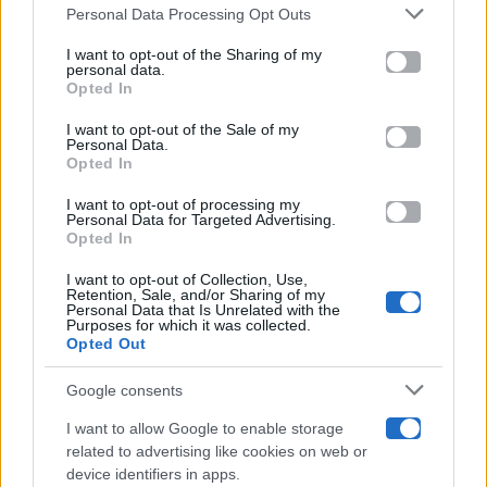
Gossip
Personal Data Processing Opt Outs
This information may also be disclosed by us to third parties
on the IAB’s List of Downstream Participants that may further
I want to opt-out of the Sharing of my
Televisione
disclose it to other third parties.
personal data.
Opted In
Please note that this website/app uses one or more Google
services and may gather and store information including but
I want to opt-out of the Sale of my
Programmi TV
Personal Data.
not limited to your visit or usage behaviour. You may click to
Opted In
grant or deny consent to Google and its third-party tags to
use your data for below specified purposes in below Google
Amici
I want to opt-out of processing my
consent section.
Personal Data for Targeted Advertising.
Opted In
Ballando Con Le Stelle
I want to opt-out of Collection, Use,
Retention, Sale, and/or Sharing of my
Grande Fratello
Personal Data that Is Unrelated with the
Purposes for which it was collected.
Opted Out
Isola Dei Famosi
Google consents
Pechino Express
I want to allow Google to enable storage
related to advertising like cookies on web or
Uomini E Donne
device identifiers in apps.