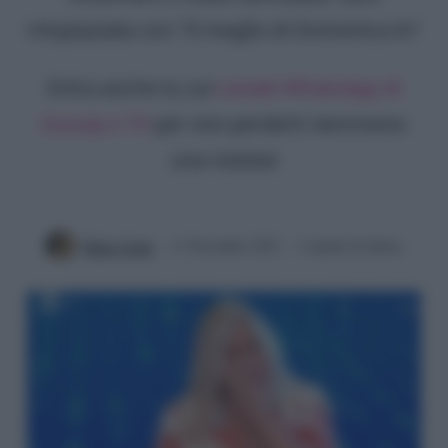
rimpiazzata con "Il meglio di Domenica In"
Entra anche tu sul
canale WhatsApp di
Gossip e TV
per non perderti nemmeno
una notizia!
Mirko Vitali
11 Novembre 2023
2 minuti di lettura