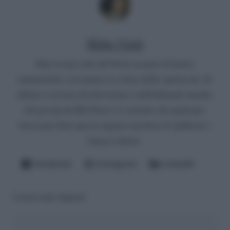
Mirko Vitali
Nato in una città del Nord, un paio di lauree
umanistiche e un master in critica dello spettacolo. Si
diletta a scrivere di televisione e dell'infernale mondo
del gossip del Bel Paese (è convinto che qualcuno
dovrà pur farlo questo ingrato mestiere di spifferare i
fattacci altrui).
Facebook
Instagram
LinkedIn
Lascia una risposta