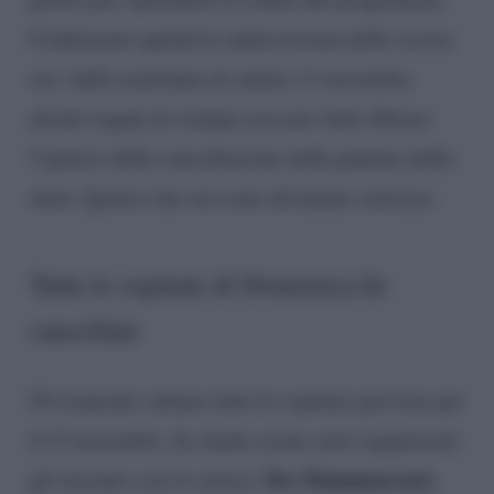
Confermate quindi le indiscrezioni delle scorse
ore: dalla mattinata di sabato 11 novembre
alcuni organi di stampa avevano fatto filtrare
l’ipotesi della cancellazione della puntata dello
show. Ipotesi che ora sono diventate certezza.
Tutte le ospitate di Domenica In
cancellate
Ovviamente saltano tutte le ospitate previste per
il 12 novembre. In studio erano stati organizzati
Teo Mammuccari,
gli incontri con il comico