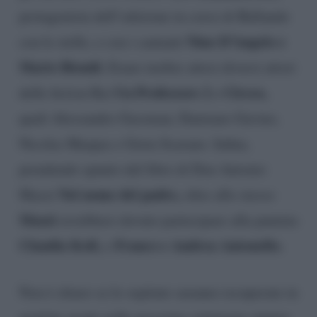
protagonista dell’edizione in corso di Ballando
Nino D’Angelo e
con le stelle, e con i cantanti
Mario Biondi.
Erano inoltre attesi diversi attori
Un Professore 2
Circeo,
delle fiction Rai
e
quali Alessandro Gassman, Damiano Gavino,
Nicolas Muapas e Greta Scarano. Infine,
prendendo spunto dal libro di Don Antonio
Nel nome del padre,
Mazzi
oltre allo stesso
Mazzi
avrebbero dovuto partecipare alla puntata
Claudia Koll,
Franco e Andrea Antonello.
e
Non è chiaro se le ospitate saranno recuperate in