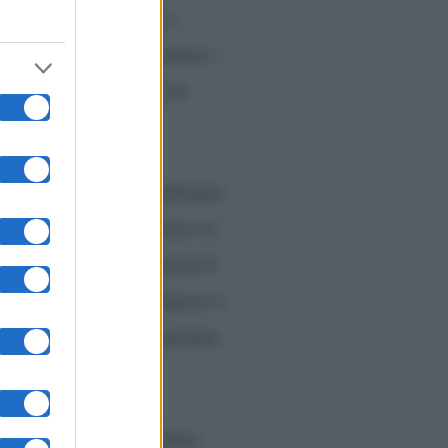
 uno di 4 centimetri e
iletta ha voluto aggiornare i
 rimosso tutto tranne un
nno attualmente consultando
i suoi follower in merito al
 fan. L’ex dama di Uomini E
 potrebbe dover sottoporsi a
 di essere tornata a guidare
ngiomi. Tutto è iniziato