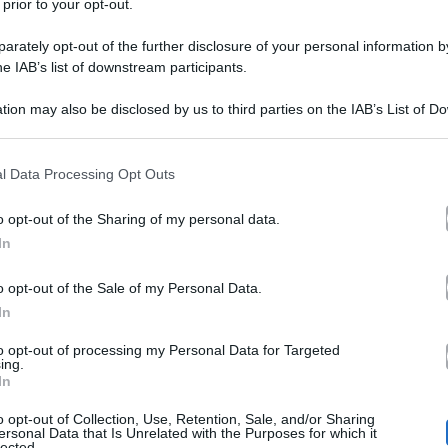
 prior to your opt-out.
rately opt-out of the further disclosure of your personal information by
he IAB’s list of downstream participants.
tion may also be disclosed by us to third parties on the IAB’s List of 
 that may further disclose it to other third parties.
 that this website/app uses one or more Google services and may gath
l Data Processing Opt Outs
i E Donne Diletta Pagliano
si è dovuta recentemente 
including but not limited to your visit or usage behaviour. You may click 
 to Google and its third-party tags to use your data for below specifi
o più di dieci ore, a causa di due meningiomi. Nelle ult
o opt-out of the Sharing of my personal data.
ogle consent section.
In
aggiornare i suoi follower sul suo stato di salute pubbl
cifico Pagliano ha spiegato com’è andata l’operazione a
o opt-out of the Sale of my Personal Data.
In
i e soprattutto come sta adesso e qual è stato l’esito 
to opt-out of processing my Personal Data for Targeted
ing.
In
ta Pagliano
Leonardo Gr
, ex corteggiatrice e scelta di
o opt-out of Collection, Use, Retention, Sale, and/or Sharing
5 Uomini E Donne
. Nelle ultime settimane l’ex dama si
ersonal Data that Is Unrelated with the Purposes for which it
lected.