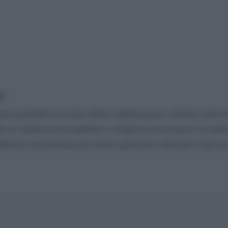
o
urea triennale in scienze della comunicazione, cinema e televis
le in comunicazione pubblica e d'impresa ed un master in radio
licista, specializzata nel settore spettacolo, musicale e televisi