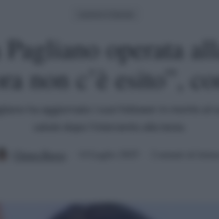
Uomini E Donne
 Pagliano operata all
ra non c’è esito”, co
gliano ha aggiornato i suoi follower in merito al s
salute dopo l'intervento alla testa.
Chiara Russo
14 Luglio 2025
2 minuti di lettu