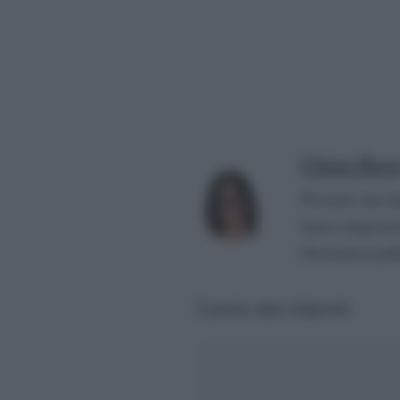
Chiara Russ
Possiedo una la
laurea magistra
Giornalista pubb
Lascia una risposta