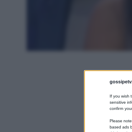
gossipetv
If you wish 
sensitive in
confirm your
Please note
based ads b