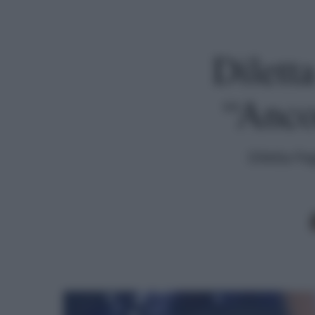
Diletta
“Anco
Diletta Pa
Premi invio per cercare o ESC per uscire