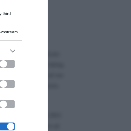
 third
Downstream
er and store
sottoporre ad un delicato
to grant or
ed purposes
ime ore l’ex dama del dating
icando alcune storie sul suo
lla quale si è sottoposta,
dell’intervento.
eco
nell’edizione del 2011
 era dovuta sottoporre ad