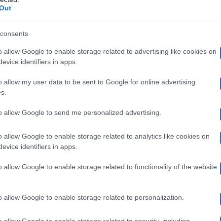
testa
durato diverse ore per rimuovere due meningiomi,
Out
Instagram
rie condivise poche ore fa sul suo profilo
, D
consents
di salute. Nello specifico ha rivelato che i medici hanno
o allow Google to enable storage related to advertising like cookies on
anguigno che non hanno potuto asportare .
evice identifiers in apps.
o allow my user data to be sent to Google for online advertising
non aver ancora ricevuto un esito
e che i medici si sta
s.
e. Proprio per tale motivo ancora non aveva parlato con 
to allow Google to send me personalized advertising.
na avrà delle risposte ha promesso di aggiornare i suoi
o allow Google to enable storage related to analytics like cookies on
niziato a fare alcune supposizioni. Nel caso più estremo
evice identifiers in apps.
. Pagliano ha comunque rassicurato i suoi fan spiegando
o allow Google to enable storage related to functionality of the website
o allow Google to enable storage related to personalization.
e ha anche raccontato come ha scoperto di avere i meni
o allow Google to enable storage related to security, including