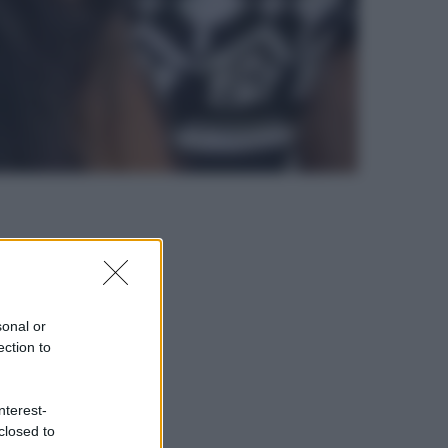
sonal or
ection to
nterest-
closed to