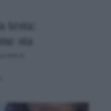
a testa:
me sta
uo stato di
ra