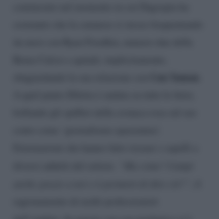
cominciato nel momento in cui Dagospia ha
sostenuto che la catanese si stesse frequentando
da mesi con Ryan Friedkin, numero due della
Roma Calcio e quindi, implicitamente,
Can Yaman
sbugiardando la sua relazione con
.
A quel punto Diletta è andata su tutte le furie,
bollando gli spifferi della cronaca rosa sul suo
conto come ‘giornalismo spazzatura’.
Esternazioni che hanno fatto rizzare i capelli a
diversi addetti del settore.
“Ma come? Campi
anche grazie a noi e ti permetti di dire ciò?”
, il
ragionamento di molti professionisti
dell’ambito. In questo can can mediatico si è