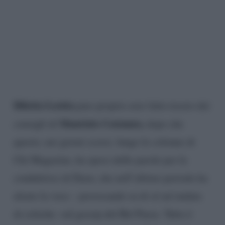
Diletta Leotta
pare proprio aver fatto tesoro dei
Maurizio Costanzo,
consigli di
dopo che
questo, nei giorni scorsi, lungo le colonne di
Chi Magazine, ha speso delle parole per la
conduttrice di Dazn, che nell’ultimo periodo ha
alzato la voce – provocando su di sé un’ondata
di critiche -sul gossip del Bel Paese. Tutto è