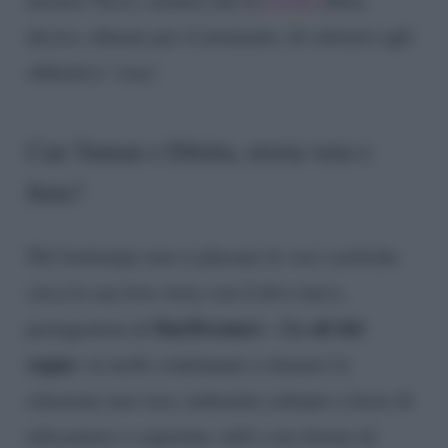
deciso, almeno per il momento, di sottrarsi agli
obbiettivi ‘rosa’.
Can Yaman e Diletta, storia vera o
finta?
Nel frattempo non si placano le voci scettiche
circa la sua love story con il divo turco,
DayDreamer – Le ali del
protagonista di
sogno
: in molti continuano a ritenere la
relazione non vera, imbastita soltanto a favor di
telecamere e copertine, utili a un ritorno di