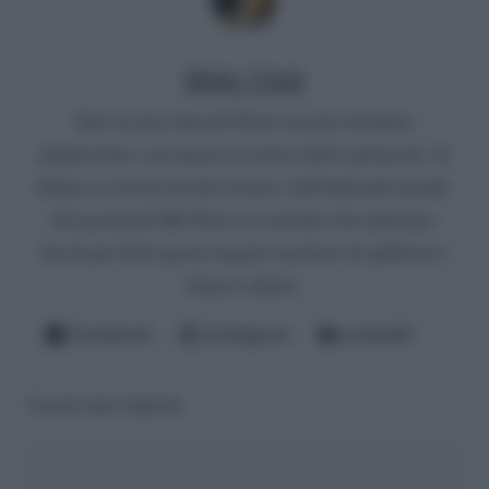
Mirko Vitali
Nato in una città del Nord, un paio di lauree
umanistiche e un master in critica dello spettacolo. Si
diletta a scrivere di televisione e dell'infernale mondo
del gossip del Bel Paese (è convinto che qualcuno
dovrà pur farlo questo ingrato mestiere di spifferare i
fattacci altrui).
Facebook
Instagram
LinkedIn
Lascia una risposta