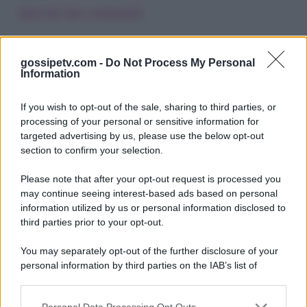
derivati dai commenti
.
gossipetv.com -
Do Not Process My Personal
Information
If you wish to opt-out of the sale, sharing to third parties, or
processing of your personal or sensitive information for
targeted advertising by us, please use the below opt-out
section to confirm your selection.
Please note that after your opt-out request is processed you
Gossip e TV è un sito di MASTE S.r.l.
may continue seeing interest-based ads based on personal
viale Luigi Majno n. 21 - 20129 Milano (MI)
information utilized by us or personal information disclosed to
third parties prior to your opt-out.
P.Iva 10909580960
You may separately opt-out of the further disclosure of your
personal information by third parties on the IAB’s list of
Categorie
downstream participants.
Gossip
Personal Data Processing Opt Outs