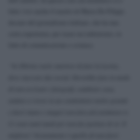
fatto vivo anche il marito di Maria De Filippi,
decano del giornalismo italiano, che ha una
certa esperienza, per usare un eufemismo, in
fatto di comunicazione e cronaca.
“Se Diletta vuole smettere di fare la Leotta,
deve staccare dai social. Dovrebbe fare in modo
di non avvisare i fotografi, cambiare casa,
andare a vivere in un condominio molto grande
e fuori mano e magari non fare più nemmeno tv.
Ci sono tanti modi per non far parlare di sé. Il
migliore? Sicuramente è quello di non farsi