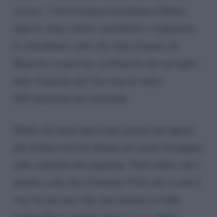
trovare.”
Così Costanzo bacchettava Diletta
dopo lo sfogo contro i giornalisti e i paparazzi.
E coincidenza vuole che, dopo il parere di
Maurizio, la giovane siciliana ha dato un taglio
netto al gossip che l’ha vista al centro
dell’attenzione per settimane.
Infatti, da ormai quasi dieci giorni non appare
più al fianco di Can Yaman sui social. E neppure
sulle copertine dei magazine. Vuoi vedere che è
proprio come dice Costanzo? Cioè che se non ti
vuoi far beccare, beh, non metterti in bella
mostra? Ecco, sembra che la
Leotta
abbia