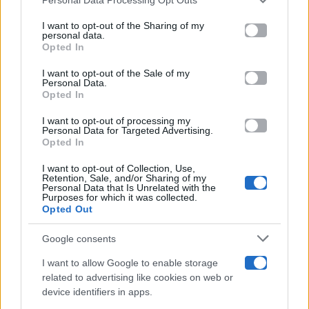
This information may also be disclosed by us to third parties
on the IAB’s List of Downstream Participants that may further
I want to opt-out of the Sharing of my
Televisione
disclose it to other third parties.
personal data.
Opted In
Please note that this website/app uses one or more Google
services and may gather and store information including but
I want to opt-out of the Sale of my
Programmi TV
Personal Data.
not limited to your visit or usage behaviour. You may click to
Opted In
grant or deny consent to Google and its third-party tags to
use your data for below specified purposes in below Google
Amici
I want to opt-out of processing my
consent section.
Personal Data for Targeted Advertising.
Opted In
Ballando Con Le Stelle
I want to opt-out of Collection, Use,
Retention, Sale, and/or Sharing of my
Grande Fratello
Personal Data that Is Unrelated with the
Purposes for which it was collected.
Opted Out
Isola Dei Famosi
Google consents
Pechino Express
I want to allow Google to enable storage
related to advertising like cookies on web or
Uomini E Donne
device identifiers in apps.