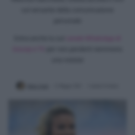
sul versante della comunicazione
personale
Entra anche tu sul
canale WhatsApp di
Gossip e TV
per non perderti nemmeno
una notizia!
Mirko Vitali
12 Maggio 2021
3 minuti di lettura