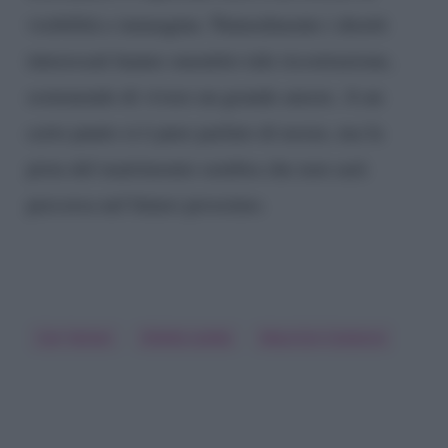
visibilità e immagine. Naturalmente i diretti
interessati hanno smentito tale ricostruzione,
sostenendo di vivere un grande amore. A un
certo punto si è pure parlato di nozze, ma la
pista del matrimonio sembra che non sarà
percorsa nel futuro prossimo.
Can Yaman
Diletta Leotta
Maurizio Costanzo