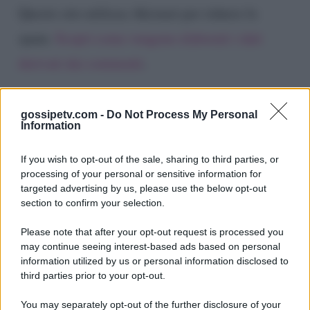
Questo sito utilizza Akismet per ridurre lo
spam.
Scopri come vengono elaborati i dati
derivati dai commenti
.
gossipetv.com -
Do Not Process My Personal
Information
If you wish to opt-out of the sale, sharing to third parties, or
processing of your personal or sensitive information for
targeted advertising by us, please use the below opt-out
section to confirm your selection.
Please note that after your opt-out request is processed you
Gossip e TV è un sito di MASTE S.r.l.
may continue seeing interest-based ads based on personal
viale Luigi Majno n. 21 - 20129 Milano (MI)
information utilized by us or personal information disclosed to
P.Iva 10909580960
third parties prior to your opt-out.
You may separately opt-out of the further disclosure of your