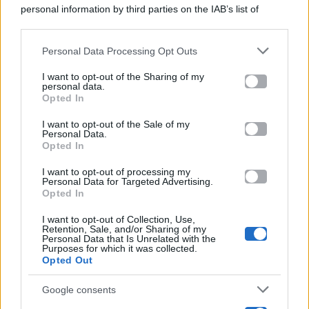
personal information by third parties on the IAB’s list of
Categorie
downstream participants.
Gossip
Personal Data Processing Opt Outs
This information may also be disclosed by us to third parties
on the IAB’s List of Downstream Participants that may further
I want to opt-out of the Sharing of my
Televisione
disclose it to other third parties.
personal data.
Opted In
Please note that this website/app uses one or more Google
services and may gather and store information including but
I want to opt-out of the Sale of my
Programmi TV
Personal Data.
not limited to your visit or usage behaviour. You may click to
Opted In
grant or deny consent to Google and its third-party tags to
Amici
use your data for below specified purposes in below Google
I want to opt-out of processing my
consent section.
Personal Data for Targeted Advertising.
Opted In
Ballando Con Le Stelle
I want to opt-out of Collection, Use,
Retention, Sale, and/or Sharing of my
Grande Fratello
Personal Data that Is Unrelated with the
Purposes for which it was collected.
Opted Out
Isola Dei Famosi
Google consents
Pechino Express