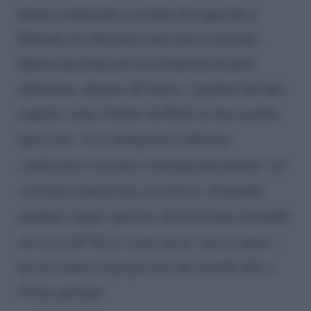
hanno cominciato a recitare da ragazzini a
Palermo, la città dove sono nati e cresciuti.
Questa passione per la recitazione ha però
intimorito, almeno all’inizio, i genitori dei due
ragazzi, come rivelato da Dario in una recente
intervista.
“Con Emmanuele abbiamo
cominciato a recitare contemporaneamente: lui
col teatro amatoriale, io al liceo. E quando
mamma e papà capirono che facevamo entrambi
sul serio all’inizio erano un po’ preoccupati”
,
ha raccontato il più piccolo dei fratelli Aita a
Vivere giovani.