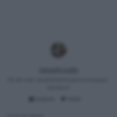
Antonella Latilla
Per info email:
antonellalatilla@gmail.com
instagram:
cheloidea21
Facebook
Twitter
Lascia una risposta