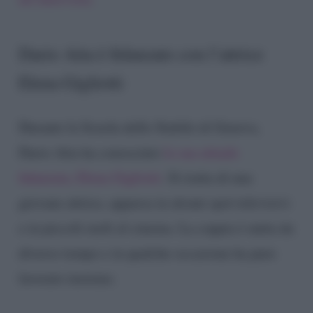
Dario Aita è fidanzato con l’attrice
Elena Gigliotti
Durante la Scuola dello Stabile di Genova,
Dario Aita ha conosciuto
la sua attuale
fidanzata, Elena Gigliotti
. Si tratta di una
giovane attrice, apparsa in alcuni spot televisivi
e in piccoli ruoli al cinema. La coppia è unita da
diverso tempo e in qualche occasione ha pure
lavorato insieme.