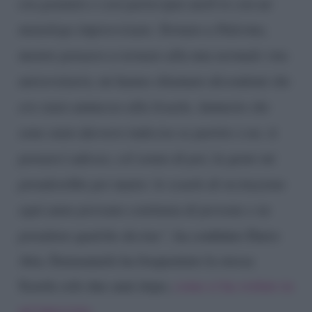
era gratuito e così partecipai anch’io con un
monologo improvvisato. Tornato a Palermo,
mentre pensavo a tornare alla mia normale vita
universitario, mi hanno chiamato dicendomi che
ero stato ammesso alla Scuola. Ammetto che
sono stato davvero indeciso se partire o no. A
pensarci adesso, col senno di poi, la gente mi
prenderebbe per matto: le scuole di recitazione
ogni anno provano centinaia di persone e ne
prendono qualche decina”,
ha confidato Dario
Aita. Emmanuele ha frequentato la stessa
Scuola solo due anni dopo,
come ci ha svelato in
un’intervista.