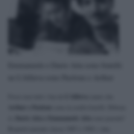
Emmanuele e Dario Aita sono fratelli:
ne L’Allieva sono Paolone e Arthur
L’Allieva
Forse non tutti i fan de
sanno che
Arthur e Paolone
sono in realtà fratelli. Ebbene
Dario Aita e Emmanuele Aita
sì,
sono parenti!
Rispettivamente classe 1987 e 1983, i due