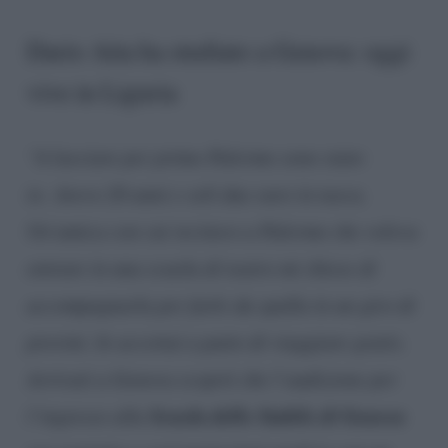
Dario Aita ha studiato a Genova: oggi
vive in Liguria
“A lasciare per primo Palermo sono stato
io. Avevo 20 anni e soli due euro in tasca.
Un’amica con cui recitavo a Palermo che voleva
entrare in una scuola di teatro mi chiese di
accompagnarla per farle da spalla in un giro di
provini. Io accettai a patto di viaggiare gratis.
Arrivati a Genova scoprii che l’audizione per
Scuola dello Stabile di Genova
l’ingresso alla