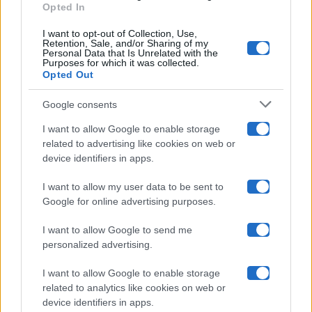
Opted In
Ballando Con Le Stelle
I want to opt-out of Collection, Use,
Retention, Sale, and/or Sharing of my
Grande Fratello
Personal Data that Is Unrelated with the
Purposes for which it was collected.
Opted Out
Isola Dei Famosi
Google consents
Pechino Express
I want to allow Google to enable storage
related to advertising like cookies on web or
Uomini E Donne
device identifiers in apps.
I want to allow my user data to be sent to
Google for online advertising purposes.
Maste S.r.l.
I want to allow Google to send me
Chi siamo
personalized advertising.
Collabora con noi
I want to allow Google to enable storage
related to analytics like cookies on web or
device identifiers in apps.
Contatti