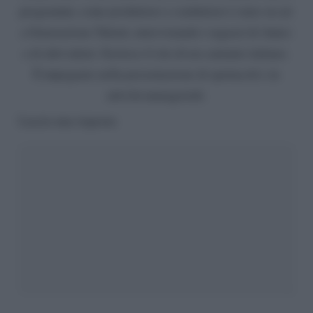
programmi, come produttore e conduttore è stato on air
a Generazione Talenti, intervistando i ragazzi di Amici
e di altri talent. Gestisce il sito di un cantante italiano.
È impegnato nella presentazione di spettacoli e in
attività manageriali.
Lascia una risposta