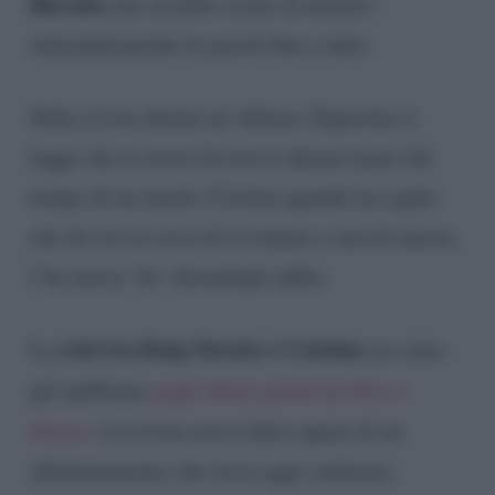
Buccino
che avrebbe scelto di mettere
immediatamente la parola fine a tutto.
Sulla rivista diretta da Alfonso Signorini si
legge che la storia fra loro è durata meno del
tempo di un match. Cristina quando ha capito
che lui era in cerca di avventure e non di amore,
l’ha messo ‘ko’ dicendogli addio.
crisi tra King Toretto e Cristina
La
era stata
già spifferata
negli ultimi giorni da
Diva e
Donna
. La rivista aveva fatto sapere di un
allontanamento che trova oggi conferma.