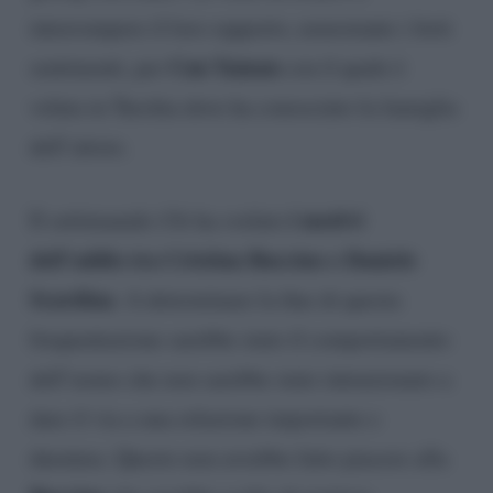
interrompere il loro rapporto, nonostante i forti
Can Yaman
sentimenti, per
con il quale è
volata in Turchia dove ha conosciuto la famiglia
dell’attore.
i motivi
Il settimanale
Chi
ha svelato
dell’addio tra Cristina Buccino e Daniele
Scardina
. A determinare la fine di questa
frequentazione sarebbe stato il comportamento
dell’uomo che non sarebbe stato intenzionato a
dare il via a una relazione importante e
duratura. Questo non avrebbe fatto piacere alla