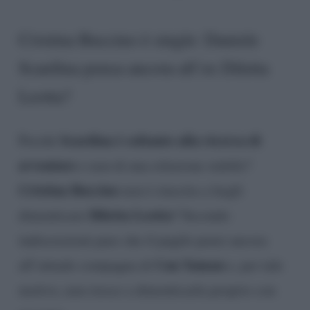
Cristina Buccino è single: Daniele
Scardina pensa ancora all’ex Diletta
Leotta?
Scardina è soltanto alla ricerca di
Perchè
avventure
e non di una relazione stabile?
Cristina Buccino
non è riuscita a fargli
Diletta Leotta
dimenticare
? Secondo
indiscrezioni pare che il pugile pensi ancora
Can Yaman
all’attuale compagna di
e, per tale
motivo, non riesce a dimenticarla proprio con