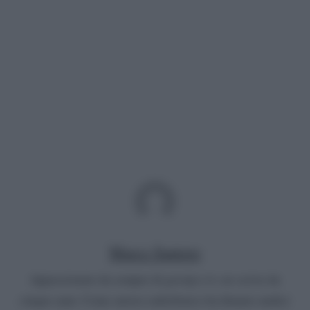
Marco Santoro
Appassionato da sempre di gossip e tv, ne scrive da
cinque anni. Come autore radiofonico ha firmato undici