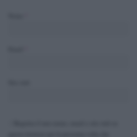
Nome
*
Email
*
Sito web
Registra il mio nome, email e sito web su
questo browser per la prossima volta che