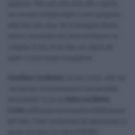
paparazzi. Non sono mai usciti allo scoperto,
ma avevano seminato indizi social a proposito
della loro love story. Tra le Instagram Stories
dell’ex concorrente de L’Isola dei Famosi era
comparsa la foto di un ring a un angolo del
quale vi erano un paio di guantoni.
Scardina è in silenzio
, da mesi ormai, sulla sua
vita privata. Lo ha mantenuto il più possibile
finita con Diletta
dal momento in cui era
Leotta
, della quale aveva parlato pubblicamente
più volte. Come ricorderanno gli appassionati al
gossip, era stata l’ex volto di DAZN a