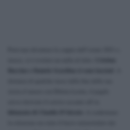
Potevano diventare la coppia dell’estate 2021 e,
Cristina
invece, si è rivelato un nulla di fatto.
Buccino e Daniele Scardina si sono lasciati
. A
distanza di qualche mese dalla fine della sua
storia d’amore con Diletta Leotta, il pugile
aveva ritrovato il sorriso accanto all’ex
fidanzata di Claudio D’Alessio
. A confermare
la relazione era stato il bacio immortalato dai