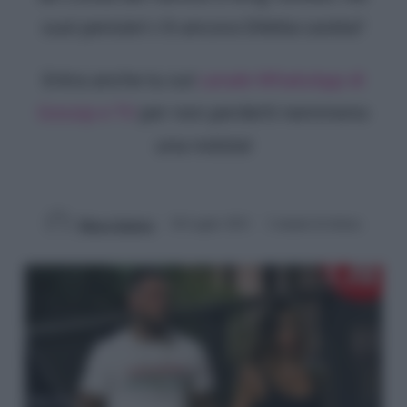
suoi pensieri c'è ancora Diletta Leotta?
Entra anche tu sul
canale WhatsApp di
Gossip e TV
per non perderti nemmeno
una notizia!
Marco Santoro
28 Luglio 2021
2 minuti di lettura