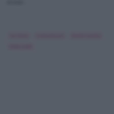
nessuno.
Can Yaman
Cristina Buccino
Daniele Scardina
Diletta Leotta