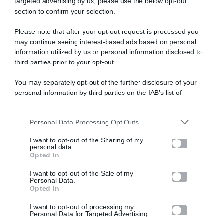
targeted advertising by us, please use the below opt-out
section to confirm your selection.
Please note that after your opt-out request is processed you
Gossip e TV è un sito di MASTE S.r.l.
may continue seeing interest-based ads based on personal
viale Luigi Majno n. 21 - 20129 Milano (MI)
information utilized by us or personal information disclosed to
P.Iva 10909580960
third parties prior to your opt-out.
You may separately opt-out of the further disclosure of your
personal information by third parties on the IAB’s list of
Categorie
downstream participants.
Gossip
Personal Data Processing Opt Outs
This information may also be disclosed by us to third parties
on the IAB’s List of Downstream Participants that may further
I want to opt-out of the Sharing of my
Televisione
disclose it to other third parties.
personal data.
Opted In
Please note that this website/app uses one or more Google
services and may gather and store information including but
I want to opt-out of the Sale of my
Programmi TV
Personal Data.
not limited to your visit or usage behaviour. You may click to
Opted In
grant or deny consent to Google and its third-party tags to
Amici
use your data for below specified purposes in below Google
I want to opt-out of processing my
consent section.
Personal Data for Targeted Advertising.