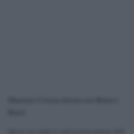
Maurizio Crozza ritorna con Renzi e
Razzi
Questa sera andrà in onda la prima puntata della