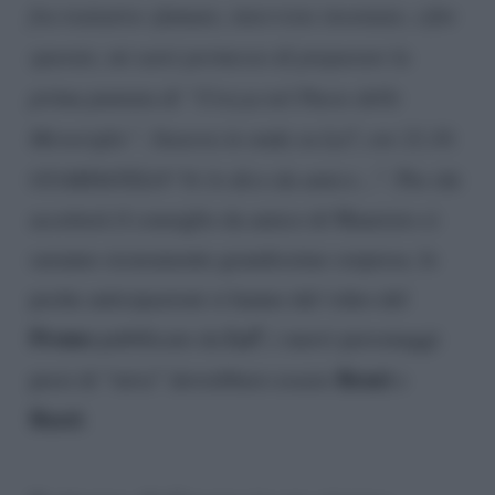
fra trattative sfumate, interviste inventate, cifre
sparate, mi sarei permesso di preparare la
prima puntata di “Crozza nel Paese delle
Meraviglie”. Stasera in onda su La7, ore 21,10.
GUARDATELO! Ve lo dico da amico…
“. Per chi
accetterà il consiglio da amico di Maurizio ci
saranno sicuramente grandissime sorprese, le
poche anticipazioni si hanno dal video del
Promo
La7
pubblicato da
, i nuovi personaggi
Renzi
presi di “
mira
” dovrebbero essere
e
Razzi
.