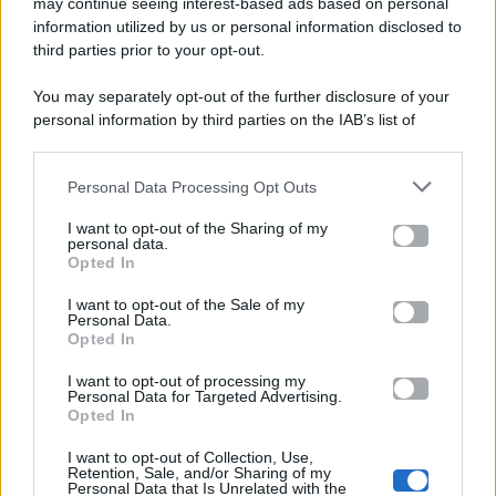
may continue seeing interest-based ads based on personal
viale Luigi Majno n. 21 - 20129 Milano (MI)
information utilized by us or personal information disclosed to
P.Iva 10909580960
third parties prior to your opt-out.
You may separately opt-out of the further disclosure of your
personal information by third parties on the IAB’s list of
Categorie
downstream participants.
Gossip
Personal Data Processing Opt Outs
This information may also be disclosed by us to third parties
on the IAB’s List of Downstream Participants that may further
I want to opt-out of the Sharing of my
Televisione
disclose it to other third parties.
personal data.
Opted In
Please note that this website/app uses one or more Google
services and may gather and store information including but
I want to opt-out of the Sale of my
Programmi TV
Personal Data.
not limited to your visit or usage behaviour. You may click to
Opted In
grant or deny consent to Google and its third-party tags to
Amici
use your data for below specified purposes in below Google
I want to opt-out of processing my
consent section.
Personal Data for Targeted Advertising.
Opted In
Ballando Con Le Stelle
I want to opt-out of Collection, Use,
Retention, Sale, and/or Sharing of my
Grande Fratello
Personal Data that Is Unrelated with the