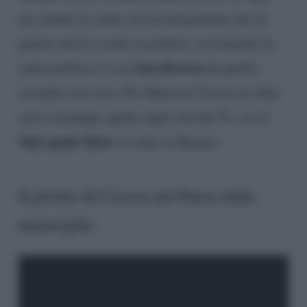
per andare in onda con un programma che in
genere non fa sconti ai politici, ovviamente la
ben diversa
satira politica è cosa
da quello
accaduto ieri sera. Per Maurzio Crozza la sfida
sarà comunque quella degli Ascolti Tv con il
Tale quale Show
in onda su Raiuno.
Il promo di Crozza nel Paese delle
meraviglie: