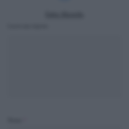
Fabio Mastella
Lascia una risposta
Nome
*