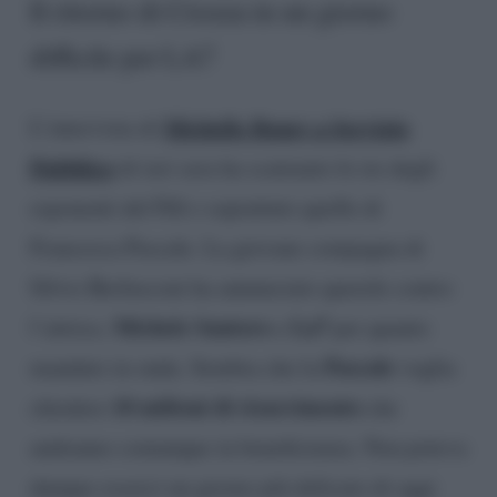
Il ritorno di Crozza in un giorno
difficile per LA7
Michelle Bonev a Servizio
L’intervista di
Pubblico
di ieri sera ha scatenato le ire degli
esponenti del Pdl e soprattuto quelle di
Francesca Pascale. La giovane compagna di
Silvio Berlusconi ha annunciato querele contro
Michele Santoro
La7
l’attrice,
e
per quanto
Pascale
mandato in onda. Sembra che la
voglia
10 milioni di risarcimento
chiedere
che
andranno comunque in beneficienza. Non poteva
dunque esserci un giorno più delicato di oggi