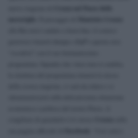
Crozza nel Paese delle
nuova stagione di
meraviglie
Maurizio Crozza
. Il passaggio di
alla Rai non è andato a buon fine, il comico
La7
genovese rimarrà dunque a
e questa sera
“
esordirà
” con il suo fortunatissimo
programma. Squadra che vince non si cambia,
la struttura del programma rimarrà la stessa
della scorsa stagione, ci sarà da ridere e si
sdrammatizzerà sulla delicatissima situazione
economica e politica del nostro Paese. A
Crozza
congiliare di guardarlo è lo stesso
sulla
Facebook
sua pagina ufficiale di
: “
Cari amici,