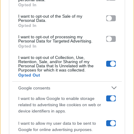
Opted In
Please note that this website/app uses one or more Google
services and may gather and store information including but
I want to opt-out of the Sale of my
Programmi TV
Personal Data.
not limited to your visit or usage behaviour. You may click to
Opted In
grant or deny consent to Google and its third-party tags to
use your data for below specified purposes in below Google
Amici
I want to opt-out of processing my
consent section.
Personal Data for Targeted Advertising.
Opted In
Ballando Con Le Stelle
I want to opt-out of Collection, Use,
Retention, Sale, and/or Sharing of my
Grande Fratello
Personal Data that Is Unrelated with the
Purposes for which it was collected.
Opted Out
Isola Dei Famosi
Google consents
Pechino Express
I want to allow Google to enable storage
related to advertising like cookies on web or
Uomini E Donne
device identifiers in apps.
I want to allow my user data to be sent to
Google for online advertising purposes.
Maste S.r.l.