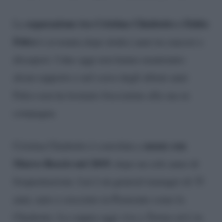
separazione tra Cristina Chiabotto e Fabio
La
Fulco
è avvenuta dopo dodici anni tra rancori e
dissapori. I due oggi non hanno mantenuto
alcun rapporto e nel corso degli ultimi anni
Fulco non ha lesinato frecciatine alla sua ex
compagna.
nozze con
Cristina Chiabotto è convolata a
Marco Roscio nel 2019
, dopo un solo anno di
frequentazione. Lui è un general manager di 35
anni, nato e cresciuto in Piemonte come la
Chiabotto. La coppia oggi vive a Torino ed è in