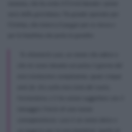
mamma, che ha avuto il Covid durante i primi
mesi della gravidanza. Un grande spavento per
Cristina, che temeva il peggio per se stessa e
per la bambina che porta in grembo.
“Si chiamerà Luce, un nome che adoro e
che mi sono tatuata sul polso il giorno del
mio trentesimo compleanno, quasi cinque
anni fa. Ero sulla mia isola del cuore,
Formentera, e lì ho voluto suggellare con il
tatuaggio l’inizio di una nuova
consapevolezza. Luce è un nome dolce e
un augurio per la mia bambina: quello di