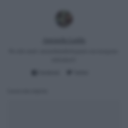
Antonella Latilla
Per info email:
antonellalatilla@gmail.com
instagram:
cheloidea21
Facebook
Twitter
Lascia una risposta