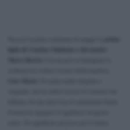
prima
Nascerà la prima settimana di maggio la
figlia di Cristina Chiabotto e del marito
Marco Roscio.
Con un post su Instagram la
soubrette ha svelato il nome della bambina:
Luce Maria
. Un nome molto elegante e
originale, che ha subito trovato il consenso dei
follower. In una intervista al settimanale Gente
Cristina ha spiegato il significato di questo
nome. Un significato prezioso per la futura