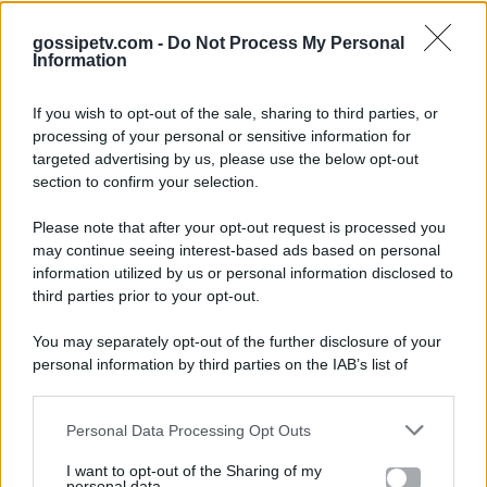
gossipetv.com -
Do Not Process My Personal
Information
If you wish to opt-out of the sale, sharing to third parties, or
processing of your personal or sensitive information for
targeted advertising by us, please use the below opt-out
section to confirm your selection.
Please note that after your opt-out request is processed you
Gossip e TV è un sito di MASTE S.r.l.
may continue seeing interest-based ads based on personal
viale Luigi Majno n. 21 - 20129 Milano (MI)
information utilized by us or personal information disclosed to
third parties prior to your opt-out.
P.Iva 10909580960
You may separately opt-out of the further disclosure of your
personal information by third parties on the IAB’s list of
Categorie
downstream participants.
Gossip
Personal Data Processing Opt Outs
This information may also be disclosed by us to third parties
on the IAB’s List of Downstream Participants that may further
I want to opt-out of the Sharing of my
Televisione
disclose it to other third parties.
personal data.