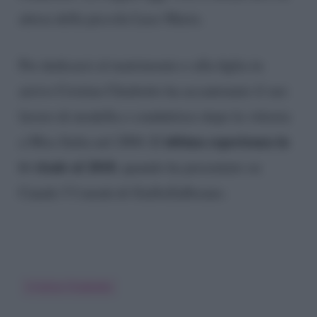
attesa della piccola Luce Maria.
Per dedicarsi al matrimonio e alla figlia in
arrivo Cristina Chiabotto ha accantonato il suo
lavoro di modella e conduttrice dopo la vittoria
L’ultima esperienza in
a Miss Italia nel 2004.
tv risale al 2018
, quando ha presentato su
Canale 5 I menù di GialloZafferano.
Cristina Chiabotto