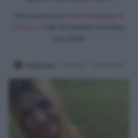
Entra anche tu sul
canale WhatsApp di
Gossip e TV
per non perderti nemmeno
una notizia!
Antonella Latilla
22 Aprile 2021
3 minuti di lettura