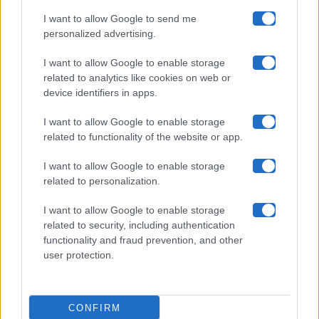
I want to allow Google to send me
Chi siamo
personalized advertising.
Collabora con noi
I want to allow Google to enable storage
related to analytics like cookies on web or
device identifiers in apps.
Contatti
I want to allow Google to enable storage
Privacy Policy
related to functionality of the website or app.
Cookie Policy
I want to allow Google to enable storage
related to personalization.
Pubblicità
I want to allow Google to enable storage
related to security, including authentication
functionality and fraud prevention, and other
user protection.
© 2026 Gossip e Tv. email:
redazione@gossipetv.com
-
Preferenze Privacy
- Riproduzione riservata - Photo
CONFIRM
Credits: Le immagini presenti in questo sito sono di