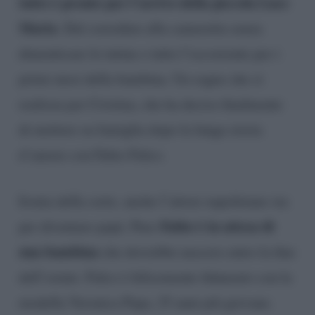
tutto è pronto per l’arrivo della piccola Luce
Maria
. Dal corredino alla cameretta senza
dimenticare le tutine e tutto l’occorrente per i
primi mesi della bambina. Un sogno che si
realizza per Cristina, che ha deciso finalmente
di mettere su famiglia dopo la lunga storia
d’amore con Fabio Fulco.
Ironia della sorte, anche l’attore napoletano sta
Fabio è in attesa di
per diventare papà. Pure
una bambina
che dovrebbe nascere entro la fine
dell’estate. Fulco è felicemente fidanzato con la
modella Veronica Papa, 25 anni più giovane.