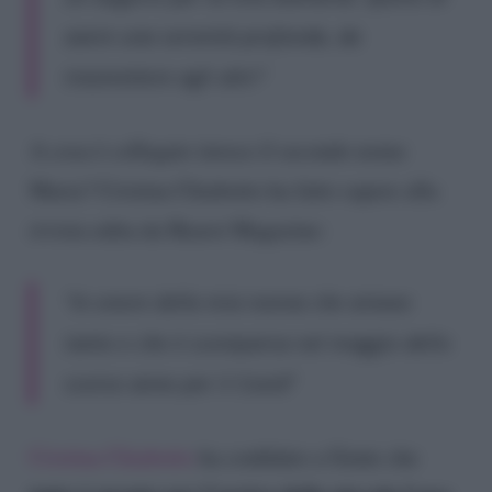
avere una serenità profonda, da
trasmettere agli altri”
A cosa è collegato invece il secondo nome
Maria? Cristina Chiabotto ha fatto sapere alla
rivista edita da Hearst Magazine:
“In onore della mia nonna che amavo
tanto e che è scomparsa nel maggio dello
scorso anno per il Covid”
Cristina Chiabotto
ha confidato a Gente che