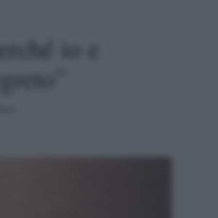
erché io e
egreto”
ttura