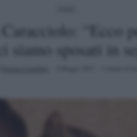
Gossip
Caracciolo: “Ecco p
ci siamo sposati in s
Doriana Castellitto
9 Maggio 2019
2 minuti di le