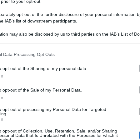
 prior to your opt-out.
rately opt-out of the further disclosure of your personal information by
he IAB’s list of downstream participants.
Costanza Caracciolo svela 
tion may also be disclosed by us to third parties on the IAB’s List of 
 that may further disclose it to other third parties.
nozze segrete
 that this website/app uses one or more Google services and may gath
l Data Processing Opt Outs
including but not limited to your visit or usage behaviour. You may click 
Costanza Caracciolo,
dopo mesi di 
 to Google and its third-party tags to use your data for below specifi
o opt-out of the Sharing of my personal data.
ogle consent section.
svelare durante un’intervista al sett
In
Bobo Vier
dettagli delle nozze con
o opt-out of the Sale of my Personal Data.
In
matrimonio a sorpresa per la coppia
marzo con una cerimonia intima e in
to opt-out of processing my Personal Data for Targeted
ing.
In
lano. Per il giorno delle nozze la coppia avrebbe scelto
o opt-out of Collection, Use, Retention, Sale, and/or Sharing
inunciato al classico abito bianco scegliendo dei pantal
ersonal Data that Is Unrelated with the Purposes for which it
lected.