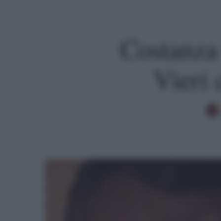
Costanza 
Vieri 
Premi invio per cercare o ESC per uscire