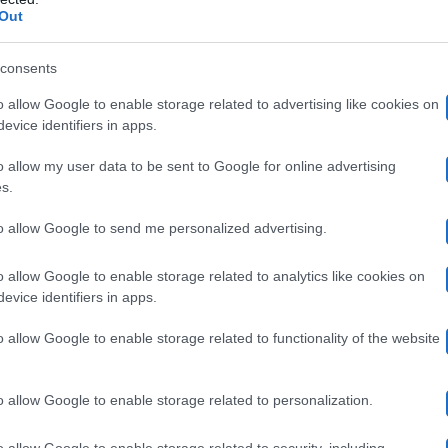
Costanza
 però
ha voluto rendere noto qualche dettaglio
Out
Bobo
ma
l modo in cui
le ha fatto la fatidica proposta di
consents
o allow Google to enable storage related to advertising like cookies on
: “Al matrimonio c’eravamo solo io e Vi
evice identifiers in apps.
o allow my user data to be sent to Google for online advertising
s.
agine della rivista Grazia ha raccontato tutti i dettagli
a
to allow Google to send me personalized advertising.
ha ammesso che è stato un matrimonio lontano da tutti
icci
: “
No, in Comune, a Milano, c’eravamo solo io e B
o allow Google to enable storage related to analytics like cookies on
evice identifiers in apps.
un momento solo nostro
– spiega la showgirl -.
Ma farem
o allow Google to enable storage related to functionality of the website
la proposta ha spiegato: “
Niente proposta in ginocchio, 
 attivati per le pratiche
“. Ma la gioia è stata interrott
o allow Google to enable storage related to personalization.
o allow Google to enable storage related to security, including