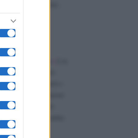
 del giorno delle nozze,
trimonio
.
eri”
 del
giorno delle nozze
. L’ex
, al quale non è stato
obo. Condividiamo tutto e
o una festa e sicuramente
rose o altro. A Natale
a dalla notizia che è subito