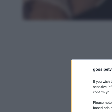
gossipetv
If you wish 
sensitive in
confirm your
Please note
based ads b