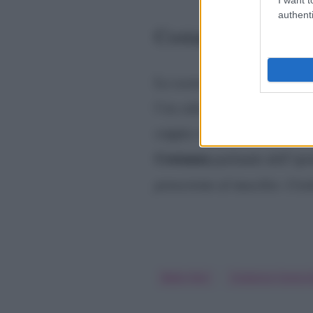
authenti
Costanza Caracciolo 
Lo scorso 18 novembre è n
l’ex calciatore che ha rivel
coppia voleva che il parto 
Costanza
parlando dell’ipo
penseremo al maschio. Cred
Bobo Vieri
Costanza Caracci