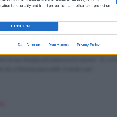
cation functionality and fraud prevention, and other user protection.
pronta per dare un fratellino a Stella
CONFIRM
Stella
ata
, la prima figlia della coppia. Ad annunciare l’a
Stella
ato la nascita della piccola sui social network.
è n
Data Deletion
Data Access
Privacy Policy
Bobo
avvenisse a Miami, città dove
vive ormai da anni. A
tesi di una famiglia più numerosa ha risposto: “
Si, cer
o che a Christian piacerebbe. E anche a me
”.
olo