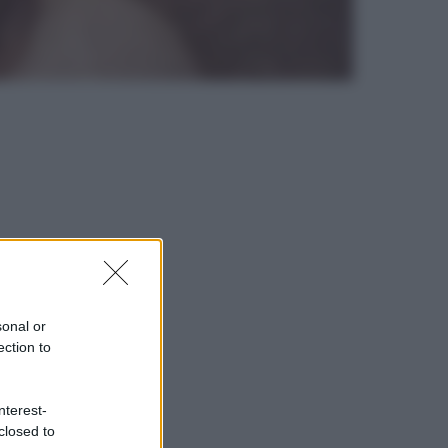
sonal or
ection to
nterest-
closed to