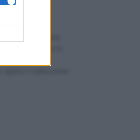
rrivo della lieta notizia,
ata a Milano, anche se la
lla rivista Grazia,
to. Appena ci stabilizzeremo,