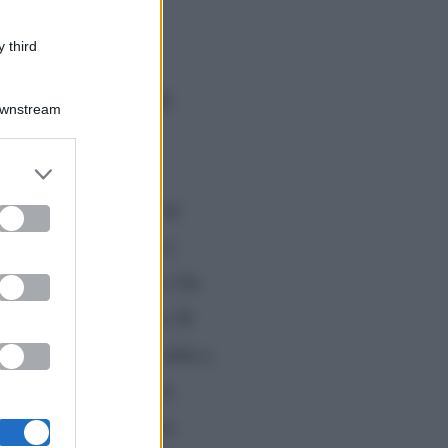
 third
i dettagli delle
Downstream
er and store
to grant or
silenzio, ha deciso di
ed purposes
imanale Grazia, tutti i
i
celebrate in segreto. Un
, celebrato lo scorso 18
formale, che si è svolta a
 un look casual e l’ex
oni neri e una camicia