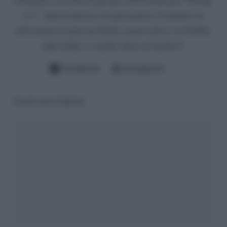
e tv”. Amo la musica, di ogni genere, il cinema e la
televisione in ogni sua forma: seguo serie tv su Netflix,
talk su Rai 1 e reality show su Canale 5.
Facebook
Instagram
Lascia una risposta