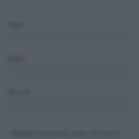
Nome
*
Email
*
Sito web
Registra il mio nome, email e sito web su