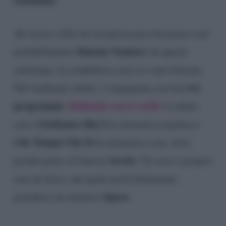
Ad essere sollevata di questa piccola pausa sarà
Simona Ventura
probabilmente
. In queste
settimane, la conduttrice non si è mai fermata.
tre
Nel weekend, infatti, è impegnata con ben
programmi
Ballando con le stelle
:
il sabato
Citofonare Rai 2
sera,
la domenica mattina e
Che Tempo Che Fa
la domenica sera, dove
tavolo
prende parte al famoso
. Un vero e proprio
tour de force, dal quale potrà finalmente
riposo
prendersi un minimo
.