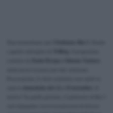
Citofonare Rai 2
Stop momentaneo per
. Stando
TvBlog
a quanto anticipato da
, il programma
Paola Perego e Simona Ventura
condotto da
andrà presto in pausa per due settimane.
Precisamente, lo show mattutino non andrà in
domeniche del 12 e 19 novembre
onda le
. Il
motivo? In quelle giornate, il palinsesto di Rai 2
sarà impegnato con la trasmissioni di diverse