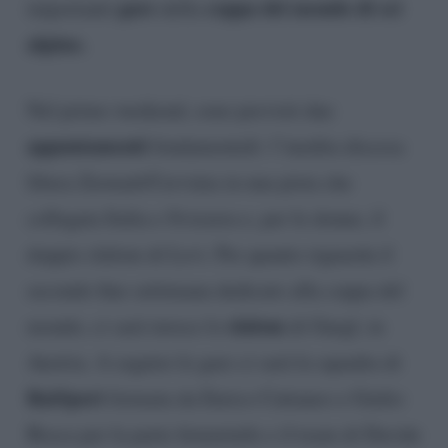
gare
coppa del mondo di sci
importanti
della
alpino.
Nel primo weekend, sono previsti due
appuntamenti
fondamentali: l’inedita discesa
libera Zermatt/Cervinia in una pista che
collegata Italia e Svizzera e, per le donne, il
doppio slalom di Levi. Per quanto riguarda il
secondo fine settimana dedicato alla coppa del
slalom
mondo, ci sarà invece lo
di Gurgl, in
Austria. A seguire le gare ci sarà la squadra di
RaiSport
formata da Enrico Cattaneo e Giulio
Bosca per la parte femminile e il team di Davide