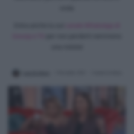
onda
Entra anche tu sul
canale WhatsApp di
Gossip e TV
per non perderti nemmeno
una notizia!
Luna De Massis
3 Novembre 2023
3 minuti di lettura