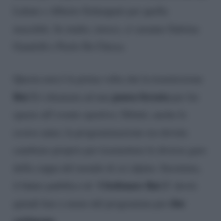
Labate e Alberto Schieppati per quella
maschile. In studio, invece, ci saranno Sabrina
Gandolfi e Paolo De Chiesa.
Questa non è la prima volta che la trasmissione
Rai 2
pausa forzata
è chiamata ad una
per far
spazio all’evento sportivo. Difatti, anche lo
scorso anno, la programmazione era dovuta
cambiare proprio per trasmettere le diverse gare
della coppa del mondo di sci alpino. Insomma,
Citofonare Rai 2
il fidato pubblico di ‘
‘ dovrà
due
quindi fare a meno del programma per
settimane
.