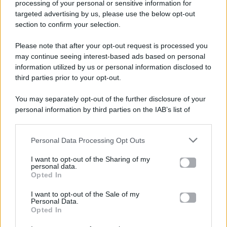
processing of your personal or sensitive information for
targeted advertising by us, please use the below opt-out
section to confirm your selection.
Please note that after your opt-out request is processed you
Gossip e TV è un sito di MASTE S.r.l.
may continue seeing interest-based ads based on personal
viale Luigi Majno n. 21 - 20129 Milano (MI)
information utilized by us or personal information disclosed to
third parties prior to your opt-out.
P.Iva 10909580960
You may separately opt-out of the further disclosure of your
personal information by third parties on the IAB’s list of
Categorie
downstream participants.
Gossip
Personal Data Processing Opt Outs
This information may also be disclosed by us to third parties
on the IAB’s List of Downstream Participants that may further
I want to opt-out of the Sharing of my
Televisione
disclose it to other third parties.
personal data.
Opted In
Please note that this website/app uses one or more Google
services and may gather and store information including but
I want to opt-out of the Sale of my
Programmi TV
Personal Data.
not limited to your visit or usage behaviour. You may click to
Opted In
grant or deny consent to Google and its third-party tags to
use your data for below specified purposes in below Google
Amici