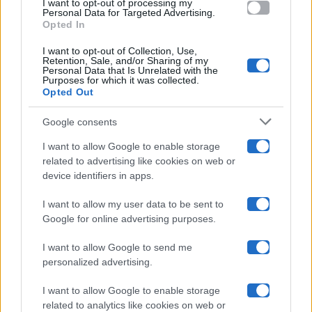
I want to opt-out of processing my
consent section.
Personal Data for Targeted Advertising.
Opted In
Ballando Con Le Stelle
I want to opt-out of Collection, Use,
Retention, Sale, and/or Sharing of my
Grande Fratello
Personal Data that Is Unrelated with the
Purposes for which it was collected.
Opted Out
Isola Dei Famosi
Google consents
Pechino Express
I want to allow Google to enable storage
related to advertising like cookies on web or
Uomini E Donne
device identifiers in apps.
I want to allow my user data to be sent to
Google for online advertising purposes.
Maste S.r.l.
I want to allow Google to send me
Chi siamo
personalized advertising.
Collabora con noi
I want to allow Google to enable storage
related to analytics like cookies on web or