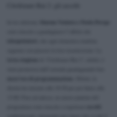
Citofonare Rai 2: gli ascolti
Simona Ventura e Paola Perego
In tre edizioni,
sono riuscite a guadagnarsi l’affetto dei
telespettatori
, che ogni domenica mattina
seguono con piacere la loro trasmissione. La
terza stagione
di ‘Citofonare Rai 2’, infatti, è
stata promossa dall’azienda guadagnando ben
mezz’ora di programmazione
. Difatti, la
diretta ha iniziato alle 10.30 per poi finire alle
13.00. Fino ad adesso, ne nuove puntate del
ascolti
programma sono riuscite a registrare
soddisfacenti, ottenendo uno share che va dal 4