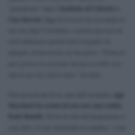
incidente di Gabriele a
“genodrome” dopo l’
Ciao Darwin
. Oggi al
Corriere
ha raccontato la
sua vita dopo l’incidente, e non ha nascosto un
certo imbarazzo perché non è in grado, ha
spiegato, di descrivere ciò che prova.
“Prima di
quel giorno ero un uomo che faceva mille cose.
Adesso per me è finito tutto”
, ha detto.
oggi
Sono passati più di tre anni dall’incidente,
Marchetti ha svelato di non aver mai sentito
Paolo Bonolis
. Né lui né altri del programma si
sono fatti vivi per chiedergli un semplice
“come