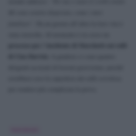
mondo addosso:
“Per me è stato il crollo totale.
Mi sono sentito disperato, come i miei
familiari”
. Da un giorno all’altro la loro vita è
stata stravolta. Al momento è in corso un
processo per
incidente di Marchetti sui rulli
l’
di Ciao Darwin
. A giudizio ci sono quattro
dirigenti accusati di lesioni gravissime, perché
avrebbero reso la superficie dei rulli scivolosa
per rendere più complicata la prova.
Paolo Bonolis