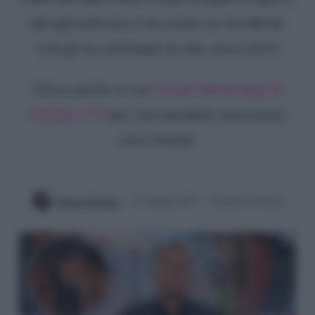
del genodrome e ha avuto un incidente
che gli ha cambiato la vita, era il 2019
Entra anche tu sul
canale WhatsApp di
Gossip e TV
per non perderti nemmeno
una notizia!
Ilaria Columpsi
13 Giugno 2022
3 minuti di lettura