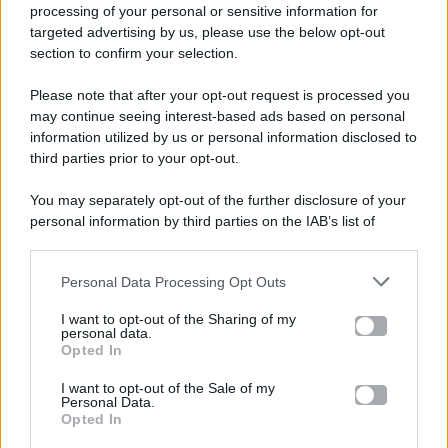
processing of your personal or sensitive information for
targeted advertising by us, please use the below opt-out
section to confirm your selection.
Please note that after your opt-out request is processed you
Gossip e TV è un sito di MASTE S.r.l.
may continue seeing interest-based ads based on personal
viale Luigi Majno n. 21 - 20129 Milano (MI)
information utilized by us or personal information disclosed to
P.Iva 10909580960
third parties prior to your opt-out.
You may separately opt-out of the further disclosure of your
personal information by third parties on the IAB’s list of
Categorie
downstream participants.
Gossip
Personal Data Processing Opt Outs
This information may also be disclosed by us to third parties
on the IAB’s List of Downstream Participants that may further
I want to opt-out of the Sharing of my
Televisione
disclose it to other third parties.
personal data.
Opted In
Please note that this website/app uses one or more Google
services and may gather and store information including but
I want to opt-out of the Sale of my
Programmi TV
Personal Data.
not limited to your visit or usage behaviour. You may click to
Opted In
grant or deny consent to Google and its third-party tags to
use your data for below specified purposes in below Google