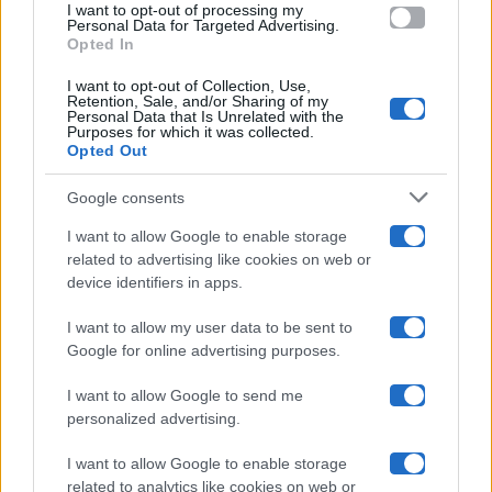
Amici
I want to opt-out of processing my
consent section.
Personal Data for Targeted Advertising.
Opted In
Ballando Con Le Stelle
I want to opt-out of Collection, Use,
Retention, Sale, and/or Sharing of my
Grande Fratello
Personal Data that Is Unrelated with the
Purposes for which it was collected.
Opted Out
Isola Dei Famosi
Google consents
Pechino Express
I want to allow Google to enable storage
related to advertising like cookies on web or
Uomini E Donne
device identifiers in apps.
I want to allow my user data to be sent to
Google for online advertising purposes.
Maste S.r.l.
I want to allow Google to send me
Chi siamo
personalized advertising.
Collabora con noi
I want to allow Google to enable storage
related to analytics like cookies on web or