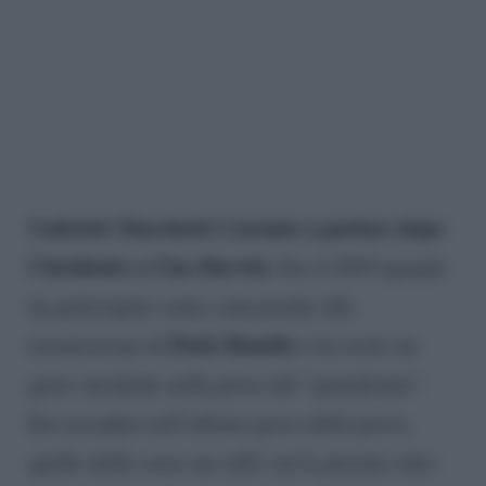
Gabriele Marchetti è tornato a parlare dopo
l’incidente a Ciao Darwin
. Era il 2019 quando
ha partecipato come concorrente alla
Paolo Bonolis
trasmissione di
e ha avuto un
grave incidente nella prova del “genodrome”.
Era accaduto nell’ultimo gioco della prova,
quello della corsa sui rulli con la piscina sotto