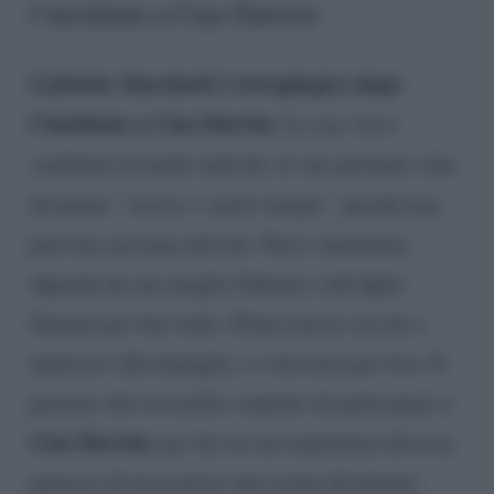
l’incidente a Ciao Darwin
Gabriele Marchetti è tetraplegico dopo
l’incidente a Ciao Darwin
. La sua vita è
cambiata in modo radicale, le sue giornate sono
diventate
“noiose e molto lunghe”
perché non
può fare nessuna attività. Non è autonomo,
dipende da sua moglie Sabrina e dal figlio
Simone per fare tutto. Prima invece era lui a
dedicarsi alla famiglia, e a lavorare per loro. E
pensare che era molto contento di partecipare a
Ciao Darwin
, per lui era un’esperienza diversa,
pensava di trascorrere una serata divertente.