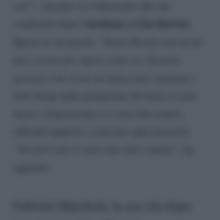
stai?”
, nessuno si è interessato alle sue
incidente a Ciao Darwin
condizioni dopo l’
.
Queste le sue parole:
“Paolo Bonolis non mi ha
mai cercato per sapere come sto. Neanche
persone a lui vicine mi hanno mai contattato”
.
Solo alcuni della produzione all’inizio si sono
messi a disposizione e si sono fatti sentire,
offrendo supporto e aiuto per ogni necessità.
“Poi però non ci sono stati altri contatti”
, ha
aggiunto.
Gabriele Marchetti, la sua vita dopo