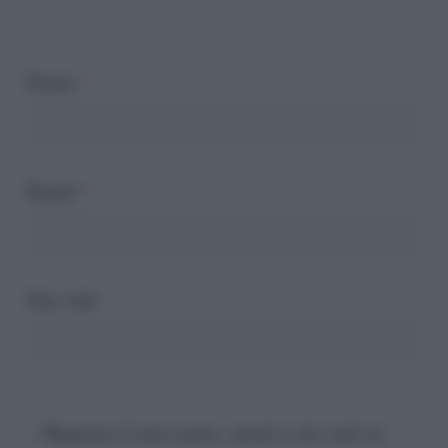
Nome
*
Email
*
Sito web
Registra il mio nome, email e sito web su