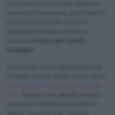
in cui si finiva in caso di caduta. Marchetti è
rimasto ferito in modo grave, quell’incidente lo
ha costretto a una vita che mai avrebbe
immaginato partecipando a un gioco in
il concorrente è rimasto
televisione:
tetraplegico
.
Non è la prima volta che Marchetti parla dopo
l’incidente, aveva già spiegato circa un anno fa
di aver partecipato al gioco senza conoscerne i
rischi
. Nessuno li aveva addestrati, nessuno li
aveva messi al corrente di cosa rischiavano
appunto. La prova dei rulli è sparita dal