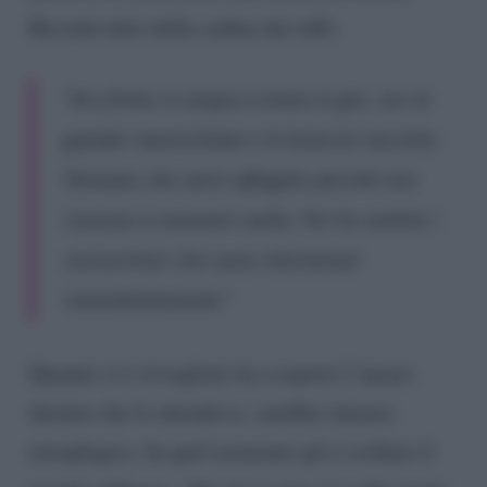
Ricorda tutto della caduta dai rulli:
“Ero finito in acqua a testa in giù, con le
gambe rannicchiate e le braccia raccolte.
Pensavo che sarei affogato perché non
riuscivo a muovere nulla. Poi ho sentito i
soccorritori che sono intervenuti
immediatamente”
Quando si è risvegliato ha scoperto l’amaro
destino che lo attendeva: sarebbe rimasto
tetraplegico. In quel momento gli è crollato il