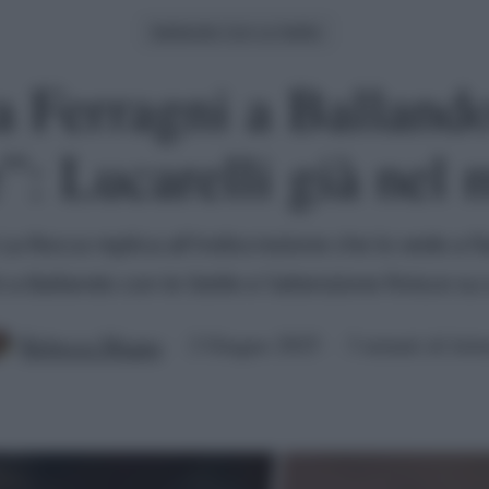
Ballando Con Le Stelle
a Ferragni a Ballando
e”: Lucarelli già nel 
La Rocca replica all'indiscrezione che lo vede a fi
 a Ballando con le Stelle e l'attenzione finisce su 
Rebecca Megna
2 Giugno 2025
3 minuti di lett