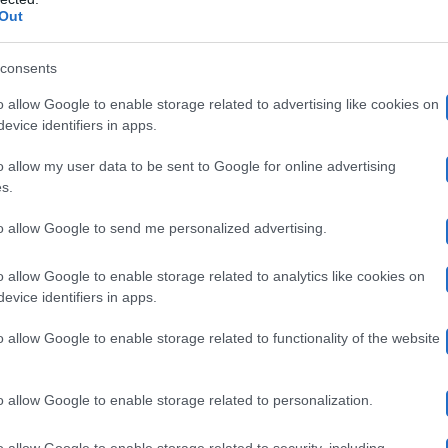
Roberto Alessi annuncia ques
re in TV ballando! Così
Out
 La Rocca
:
consents
o allow Google to enable storage related to advertising like cookies on
mi danno per certa la partecipazione di Chiara Ferragni
evice identifiers in apps.
un manico di scopa”
o allow my user data to be sent to Google for online advertising
s.
 è convinto che Pasquale La Rocca sarà nel cast di Ball
to allow Google to send me personalized advertising.
lla di ufficiale. Ma come replica a questa indiscrezion
o allow Google to enable storage related to analytics like cookies on
evice identifiers in apps.
sto che non sappiamo chi tornerà. Chiara Ferragni è
o allow Google to enable storage related to functionality of the website
o allow Google to enable storage related to personalization.
ffermato con sicurezza:
“Farà coppia fissa con Chiara 
o allow Google to enable storage related to security, including