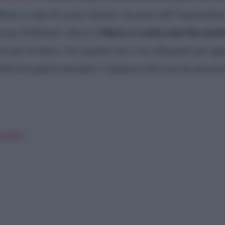
ero i colpi di scena. Intanto, da parte dell’imprenditric
Chiara si scatta una foto ment
zione di Roberto Alessi,
uori per la fatica. Un segnale che si sta allenando per app
alità bisognerà attendere l’annuncio del cast nei prossi
carelli