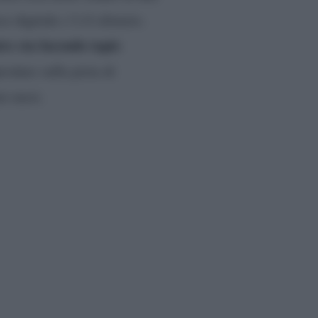
e digitale c’è il silenzio.
re sta facendo tapis
rodare sulla pista di
mi mesi.