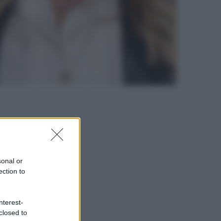
sonal or
ection to
nterest-
closed to