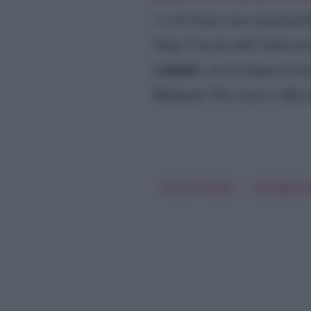
1 e di sicuro non mancherebb
Dopo l’uscita dell’indiscre
roulant
, con la lingua di f
Ballando? Per avere l’uffici
Chiara Ferragni
Selvaggia Lu