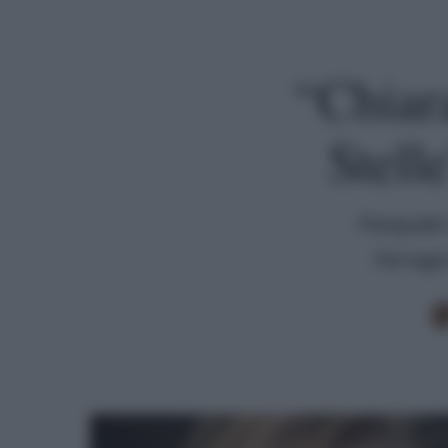
“Chiar
Stell
Pasquale 
Ferragni
Premi invio per cercare o ESC per uscire