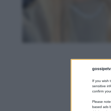
gossipetv
If you wish 
sensitive in
confirm your
Please note
based ads b