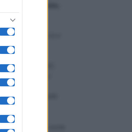
ta indiscrezione bomba,
. E se fossi proprio tu a
ando con le Stelle 2025,
e il famoso ballerino?
 stata sempre il grande
Ferragni”
. Pasquale sorride