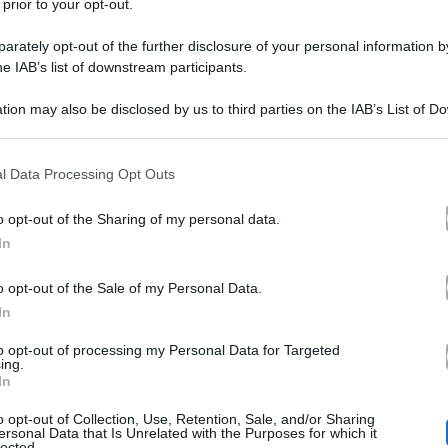
 prior to your opt-out.
rately opt-out of the further disclosure of your personal information by
he IAB’s list of downstream participants.
tion may also be disclosed by us to third parties on the IAB’s List of 
 that may further disclose it to other third parties.
 that this website/app uses one or more Google services and may gath
l Data Processing Opt Outs
mba che vede Chiara Ferragni a Ballando con le Ste
including but not limited to your visit or usage behaviour. You may click 
 to Google and its third-party tags to use your data for below specifi
o Selvaggia Lucarelli. A dare questo scoop ci ha pensato
o opt-out of the Sharing of my personal data.
ogle consent section.
In
 nuova puntata de La Vita in Diretta. Tramite un video c
Pasquale La Rocca
nte con
, il quale di recente ha dovut
o opt-out of the Sale of my Personal Data.
In
Ballando con le Stelle.
to opt-out of processing my Personal Data for Targeted
ing.
In
 affiancare, nel talent show di Rai 1,
la Ferragni, che è 
o opt-out of Collection, Use, Retention, Sale, and/or Sharing
Tronchetti Provera.
Sembra che dopo il Festival di Sanr
ersonal Data that Is Unrelated with the Purposes for which it
lected.