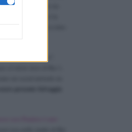
”
. Sembra proprio che sia
 Milly Carlucci. Non è la
024, la Carlucci aveva fatto
loro è “un grande mito”.
are al talent show di Rai 1,
uno sui social network sta
essere presente Selvaggia
moso caso Pandoro è nato
ere tesa nello studio di Rai