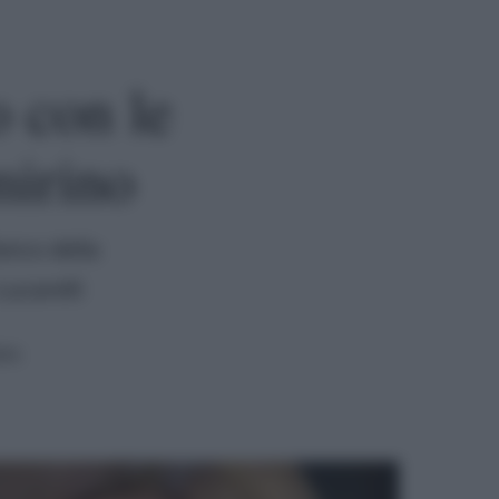
 con le
mirino
anco della
Lucarelli
ura