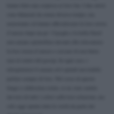
hanno fatto una sorpresa ai loro fan. I due attori
sono fidanzati da ormai diverso tempo, ma
nonostante ciò hanno ufficializzato la loro storia
d’amore dopo un po’. Cayoglu e la bella Gurel
non amano spiattellare davanti alle telecamere
la loro storia d’amore e cercano di non finire
mai al centro del gossip. In ogni caso, i
telespettatori li amano ed è quindi inevitabile
parlare sempre di loro. Nel corso di questa
lunga e caldissima estate, se ne sono sentite
davvero di tutti i colori sulla loro relazione, ma
solo oggi spunta tutta la verità da parte dei