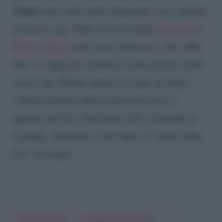
Cuore
sono stati molto impegnati con le riprese
di nuove soap. Tutto ciò li ha tenuti
distanti per
molto tempo
, tanto da far allarmare i fan. Alla
fine, la coppia ha smentito il tutto proprio nelle
scorse ore. Mentre andava in onda, in Italia,
l’ultima puntata della telenovela turca, è
apparsa una loro dolcissima foto sul profilo di
Cayoglu. Insomma, il lieto fine c’è anche nella
loro vita reale.
Cherry Season
La Stagione Del Cuore