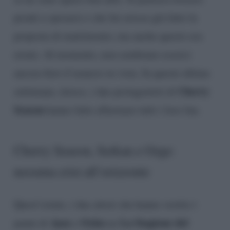
pronti a sposarsi e che lui avesse già fatto la
proposta di matrimonio, ma anche questo era
errato. Al momento, non sembrano esserci
ancora fiori d’arancio in vista. In queste ultime
Cherry
settimane, invece, i due protagonisti di
Season
hanno fatto allarmare tutti i loro fan.
Cherry Season, Serkan e Ozge:
nessuna crisi all’orizzonte
Quest’estate, i due attori che hanno vestito i
Ayaz
Oyku
La Stagione del
panni di
e
ne