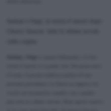
diretti interessati.
Serkan e Ozge, la storia d’amore dopo
Cherry Season: tutte le ultime novità
sulla coppia
Serkan
Ozge
e
si amano follemente e la loro
storia d’amore va a gonfie vele. Nei primi mesi
d’estate, il gossip sembrava parlare di una
presunta gravidanza. La Gurel era apparsa sui
social con un pancino sospetto, ma a quanto
pare non era affatto incinta. Dopo questi rumors,
se ne sono sparsi ben altri. Si pensava fossero