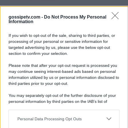
gossipetv.com -
Do Not Process My Personal
Information
If you wish to opt-out of the sale, sharing to third parties, or
processing of your personal or sensitive information for
targeted advertising by us, please use the below opt-out
section to confirm your selection.
Please note that after your opt-out request is processed you
Gossip e TV è un sito di MASTE S.r.l.
may continue seeing interest-based ads based on personal
viale Luigi Majno n. 21 - 20129 Milano (MI)
information utilized by us or personal information disclosed to
P.Iva 10909580960
third parties prior to your opt-out.
You may separately opt-out of the further disclosure of your
personal information by third parties on the IAB’s list of
Categorie
downstream participants.
Gossip
Personal Data Processing Opt Outs
This information may also be disclosed by us to third parties
on the IAB’s List of Downstream Participants that may further