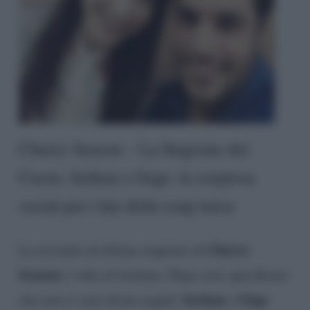
Cherry Season – La Stagione del
Cuore, Serkan e Ozge: la sorpresa
social per i fan della soap turca
Cherry
La seconda ed ultima stagione di
Season
è volta al termine. Dopo aver specificato
Serkan
Ozge
che non ci sarà alcun sequel,
e