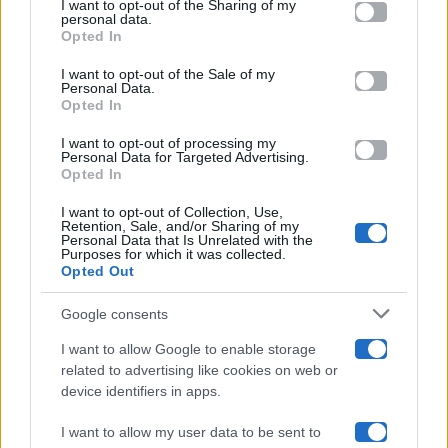
I want to opt-out of the Sharing of my
Televisione
disclose it to other third parties.
personal data.
Opted In
Please note that this website/app uses one or more Google
services and may gather and store information including but
I want to opt-out of the Sale of my
Programmi TV
Personal Data.
not limited to your visit or usage behaviour. You may click to
Opted In
grant or deny consent to Google and its third-party tags to
Amici
use your data for below specified purposes in below Google
I want to opt-out of processing my
consent section.
Personal Data for Targeted Advertising.
Opted In
Ballando Con Le Stelle
I want to opt-out of Collection, Use,
Retention, Sale, and/or Sharing of my
Grande Fratello
Personal Data that Is Unrelated with the
Purposes for which it was collected.
Opted Out
Isola Dei Famosi
Google consents
Pechino Express
I want to allow Google to enable storage
related to advertising like cookies on web or
Uomini E Donne
device identifiers in apps.
I want to allow my user data to be sent to