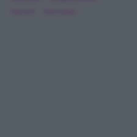
Ozge Gurel
Serkan Cayoglu