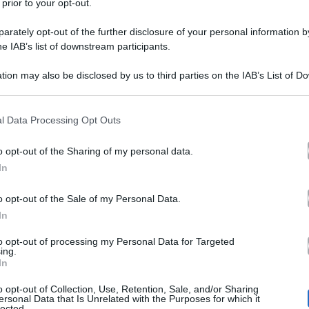
 prior to your opt-out.
rately opt-out of the further disclosure of your personal information by
he IAB’s list of downstream participants.
tion may also be disclosed by us to third parties on the IAB’s List of 
 that may further disclose it to other third parties.
 that this website/app uses one or more Google services and may gath
l Data Processing Opt Outs
si stava esibendo in qualità di super ospite musicale al
including but not limited to your visit or usage behaviour. You may click 
 to Google and its third-party tags to use your data for below specifi
rov
 della kermesse canora ligure, sul palco c’è stata una
o opt-out of the Sharing of my personal data.
ogle consent section.
In
 ha sfoderato una performance da fuoriclasse (quale è),
cameraman
Ariston,
rra è stato uno dei
dell’
il quale,
o opt-out of the Sale of my Personal Data.
In
er riprendere da vicino l’artista bolognese, ha perso l
to opt-out of processing my Personal Data for Targeted
emonini, da quanto si evince dalle immagini, non si è a
ing.
In
concentrato sulla sua performance.
o opt-out of Collection, Use, Retention, Sale, and/or Sharing
ersonal Data that Is Unrelated with the Purposes for which it
lected.