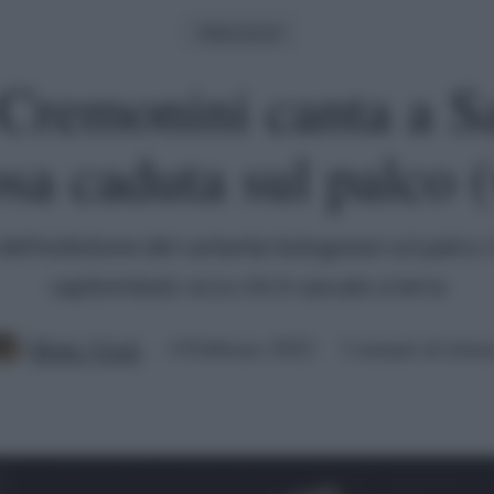
Televisione
Cremonini canta a 
sa caduta sul palco 
dell'esibizione del cantante bolognese sul palco c
capitombolo: ecco chi è cascato a terra
Mirko Vitali
4 Febbraio 2022
2 minuti di lettu