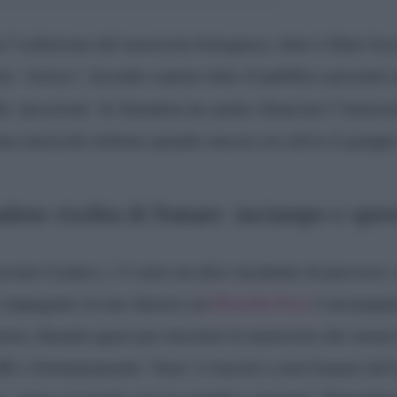
 l’esibizione del musicista bolognese, tutto è filato li
io ‘storico’, facendo cantare tutto il pubblico presente 
Su ‘pressione’ di Amadeus ha anche rilanciato l’immor
ma musicale italiano quando ancora era attivo il grupp
us rischia di franare: inciampo e spav
iato il palco, c’è stato un altro incidente di percorso: s
e impegnato in uno sketch con
Drusilla Foer
è inciampat
estra, finendo quasi per investire la musicista che suona
affè e fortunatamente ‘Ama’ è riuscito a non franare del 