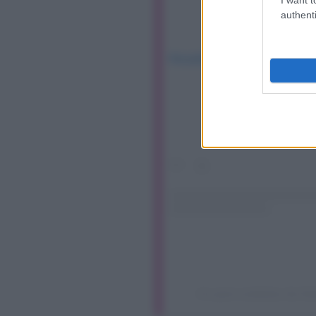
authenti
Visualizza questo post su I
Un post condiviso da Guf