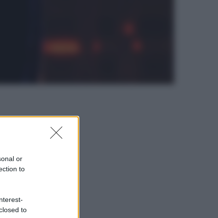
sonal or
ection to
nterest-
closed to