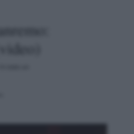
Sanremo:
(video)
'è stato un
ra