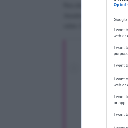
Non chiaro se l’uomo che è 
Opted 
Amadeus, quindi è probabile
Google 
salute. Certo la caduta è sta
I want t
web or d
I want t
purpose
I want 
I want t
web or d
I want t
or app.
I want t
I want t