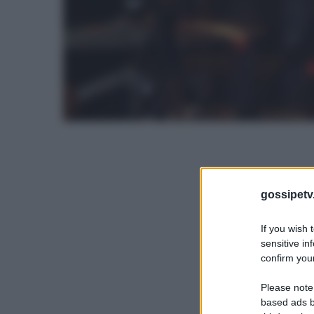
gossipetv
If you wish 
sensitive in
confirm your
Please note
based ads b