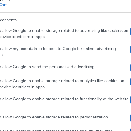
cascato abbia riportato danni oppure no. La vicenda non
Out
 che il cameraman se la sia cavata senza riscontrare si
consents
ta rovinosa.
o allow Google to enable storage related to advertising like cookies on
evice identifiers in apps.
o allow my user data to be sent to Google for online advertising
s.
to allow Google to send me personalized advertising.
o allow Google to enable storage related to analytics like cookies on
evice identifiers in apps.
o allow Google to enable storage related to functionality of the website
o allow Google to enable storage related to personalization.
o allow Google to enable storage related to security, including