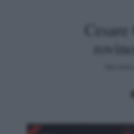
Cesare 
rovino
Nel corso 
Premi invio per cercare o ESC per uscire