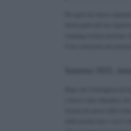
Per quel che invece riguarda
buona parte del suo repertor
standing ovation meritata. 
lo ha consacrato nel panora
Sanremo 2022, Amade
Dopo che il bolognese ha lasc
a terra è stato Amadeus ch
tazzina nei pressi dell’orch
nella tazzina non c’era il c