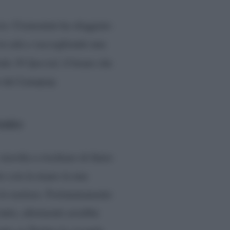
scio: Cremonini ha sfoggiato
in sala e raccogliendo una
tale
50 Special,
il brano che
o dei Lunapop.
ento
tavolta a rischiare di finire
o con in mano in una
 le tastiere. Fortunatamente
tutto, altrimenti avrebbe