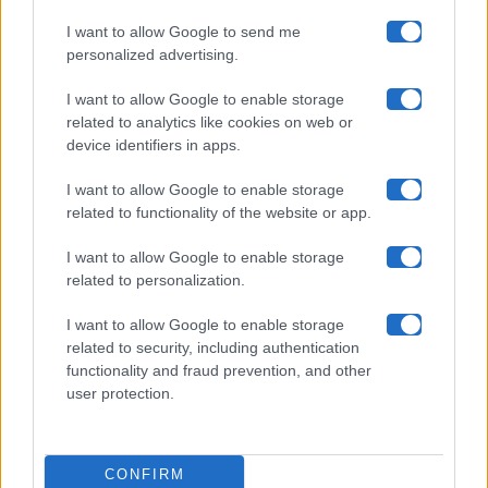
I want to allow Google to send me
Chi siamo
personalized advertising.
Collabora con noi
I want to allow Google to enable storage
related to analytics like cookies on web or
device identifiers in apps.
Contatti
I want to allow Google to enable storage
Privacy Policy
related to functionality of the website or app.
Cookie Policy
I want to allow Google to enable storage
related to personalization.
Pubblicità
I want to allow Google to enable storage
related to security, including authentication
functionality and fraud prevention, and other
user protection.
© 2026 Gossip e Tv. email:
redazione@gossipetv.com
-
Preferenze Privacy
- Riproduzione riservata - Photo
CONFIRM
Credits: Le immagini presenti in questo sito sono di