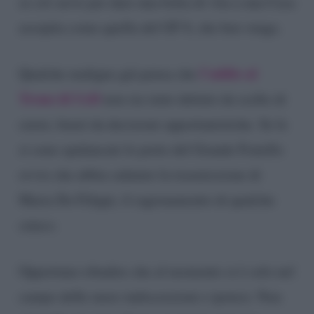
se ciò serve per dare una botta di vita a una Casa
assopita come quella del GF 8, che ben venga.
l’addio al
Qualche maligno già pensa che
Trono di UeD
non sia stato dettato da scelte di
cuore, bensì da decisioni opportunistiche. Se le
si sono spalancate le porte del Grande Fratello
ovvio che abbia salutato la trasmissione di
Maria De Filippi, il ragionamento di qualche
cinico.
Opportuno ribadire che al momento si è solo nel
campo delle mere indiscrezioni e ipotesi. Non