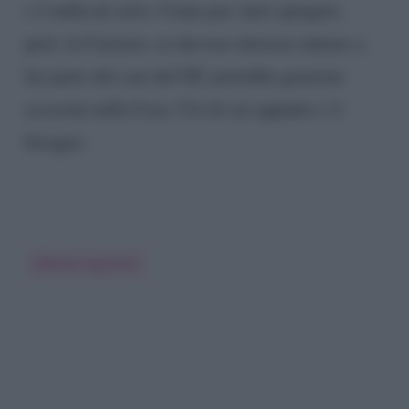
c’è nulla di certo. Come poc’anzi spiegato,
però, la Carriero, se davvero dovesse entrare a
far parte del cast del GF, potrebbe generare
scossoni nella Casa. Ciò di cui appunto c’è
bisogno.
Alfonso Signorini