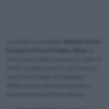
Manuela Carriero
Le vie della tv sono infinite.
ha lasciato il Trono di Uomini e Donne
(la
notizia è emersa dalle registrazioni di sabato 21
ottobre, tra qualche giorno ci sarà la messa in
onda su Canale Cinque dell’abbandono).
Ebbene, pare però che le sue esperienze su
piccolo schermo non debbano finire qui.