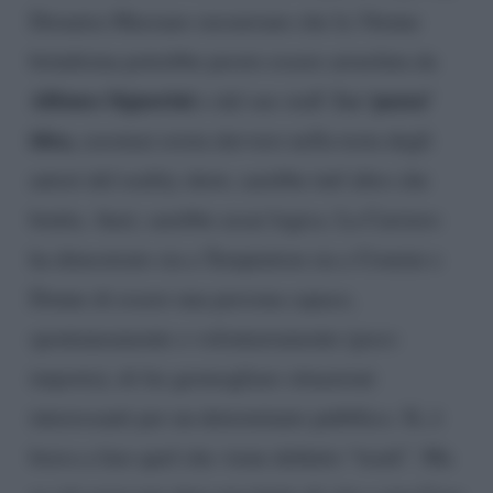
Deianira Marzano sussurrano che la 34enne
brindisina potrebbe presto essere arruolata da
Alfonso Signorini
La ‘pazza’
e dal suo staff.
idea,
casomai esista davvero nella testa degli
autori del reality show, sarebbe tutt’altro che
brutta. Anzi, sarebbe assai logica. La Carriero
ha dimostrato sia a Temptation sia a Uomini e
Donne di essere una persona capace,
spontaneamente o volontariamente (poco
importa), di far germogliare situazioni
interessanti per un determinato pubblico. Sì, è
brava a fare quel che viene definito “trash”. Ma