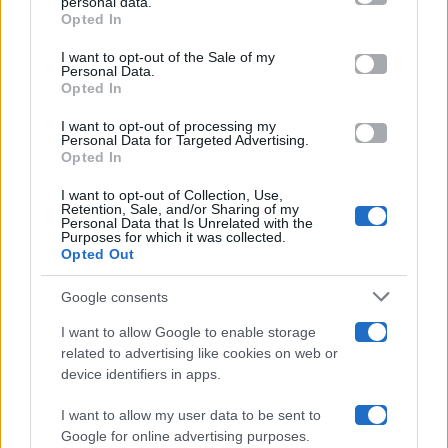
personal data.
Opted In
Please note that this website/app uses one or more Google
services and may gather and store information including but
I want to opt-out of the Sale of my
Programmi TV
Personal Data.
not limited to your visit or usage behaviour. You may click to
Opted In
grant or deny consent to Google and its third-party tags to
use your data for below specified purposes in below Google
Amici
I want to opt-out of processing my
consent section.
Personal Data for Targeted Advertising.
Opted In
Ballando Con Le Stelle
I want to opt-out of Collection, Use,
Retention, Sale, and/or Sharing of my
Grande Fratello
Personal Data that Is Unrelated with the
Purposes for which it was collected.
Opted Out
Isola Dei Famosi
Google consents
Pechino Express
I want to allow Google to enable storage
related to advertising like cookies on web or
Uomini E Donne
device identifiers in apps.
I want to allow my user data to be sent to
Google for online advertising purposes.
Maste S.r.l.