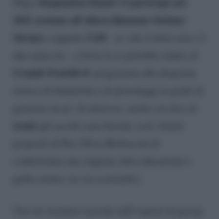
Temptation Island (vi partecipò nel
Dopo
2021 assieme all’allora fidanzato Stefano
Sirena)
UeD
e appunto
– se vale il detto non c’è
due senza tre – a breve la si potrebbe vedere al
Grande Fratello 8
, programma alla disperata
ricerca di dinamiche e di personaggi in grado di
generare un po’ di interesse, anche con dosi di
trash
(gli ascolti sono bassini, così i buoni
propositi di Pier Silvio Berlusconi di
confezionare una stagione tutta educazione e
garbo stanno via via scemando).
Voci di corridoio raccolte dall’esperta di gossip