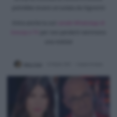
potrebbe essere arruolata da Signorini
Entra anche tu sul
canale WhatsApp di
Gossip e TV
per non perderti nemmeno
una notizia!
Mirko Vitali
22 Ottobre 2023
2 minuti di lettura