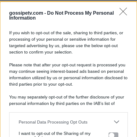
gossipetv.com -
Do Not Process My Personal
Information
If you wish to opt-out of the sale, sharing to third parties, or
processing of your personal or sensitive information for
targeted advertising by us, please use the below opt-out
section to confirm your selection.
Please note that after your opt-out request is processed you
Gossip e TV è un sito di MASTE S.r.l.
may continue seeing interest-based ads based on personal
viale Luigi Majno n. 21 - 20129 Milano (MI)
information utilized by us or personal information disclosed to
third parties prior to your opt-out.
P.Iva 10909580960
You may separately opt-out of the further disclosure of your
personal information by third parties on the IAB’s list of
Categorie
downstream participants.
Gossip
Personal Data Processing Opt Outs
This information may also be disclosed by us to third parties
on the IAB’s List of Downstream Participants that may further
I want to opt-out of the Sharing of my
Televisione
disclose it to other third parties.