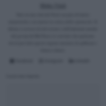
Mirko Vitali
Nato in una città del Nord, un paio di lauree
umanistiche e un master in critica dello spettacolo. Si
diletta a scrivere di televisione e dell'infernale mondo
del gossip del Bel Paese (è convinto che qualcuno
dovrà pur farlo questo ingrato mestiere di spifferare i
fattacci altrui).
Facebook
Instagram
LinkedIn
Lascia una risposta