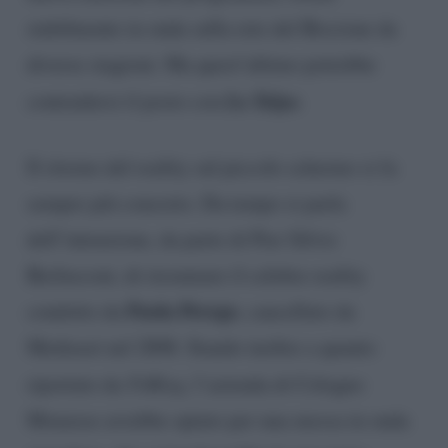
stabilmente in onda sulla rete del Biscione da
diverse stagioni. Ma quest’ultimo potrebbe
La Talpa
contendersi il posto con
.
Il ritorno del reality sul piccolo schermo si fa
sempre più concreto. Da tempo si parla
dell’intenzione, da parte di Pier Silvio
Berlusconi, di riesumare il celebre reality
Paola Perego
condotto da
, cancellato da
Mediaset nel 2008. Stando inoltre a quanto
riportato da
TvBlog
, l’azienda di Cologno
Monzese avrebbe optato per una messa in onda