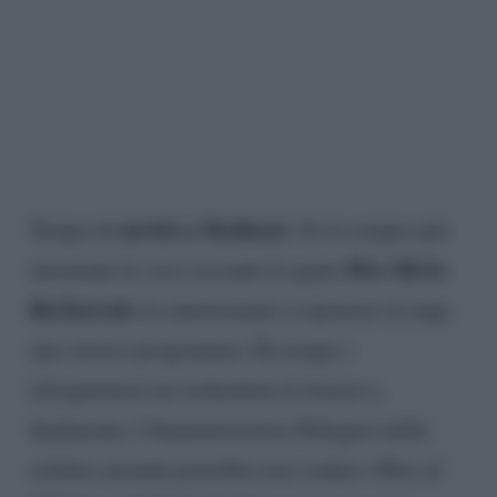
novità a Mediaset
Tempo di
. Si fa sempre più
Pier Silvio
insistente la voce secondo la quale
Berlusconi
sia intenzionato a riportare in auge
uno storico programma. Da tempo i
telespettatori ne richiedono il ritorno e,
finalmente, l’Amministratore Delegato della
celebre azienda potrebbe aver ceduto. Oltre al