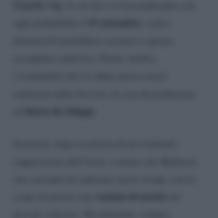
Fratello Vip
, le cui luci si riaccenderanno con
19 settembre
ogni probabilità il
, i mesi
primaverili potrebbero assistere a questa
accoppiata esplosiva. Esiste, inoltre,
l’eventualità che
La Talpa
possa essere
realizzata dalla
Fascino
, la casa di produzione
Maria De Filippi
di
.
Insomma, dopo la notizia di un’eventuale
soppressione dell’
Isola
, è chiaro che Mediaset
stia cercando di esplorare nuove strade, con lo
ventata di novità
scopo di portare una
sul
piccolo schermo. Ma puntando, sempre,