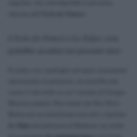
singolare, che coinvolgerebbe la prossima
Isola dei Famosi
edizione dell’
.
L’Isola dei Famosi
e
La Talpa
: cosa
potrebbe accadere nei prossimi mesi
Il reality con i naufraghi sarà quasi sicuramente
riposizionato in primavera, ma potrebbe non
essere il solo titolo su cui l’azienda di Cologno
Monzese punterà. Pare infatti che Pier Silvio
Berlusconi sia intenzionato non solo a riportare
La Talpa
nel palinsesto di Mediaset, ma anche
in contemporanea
di trasmetterla
con l’
Isola
.