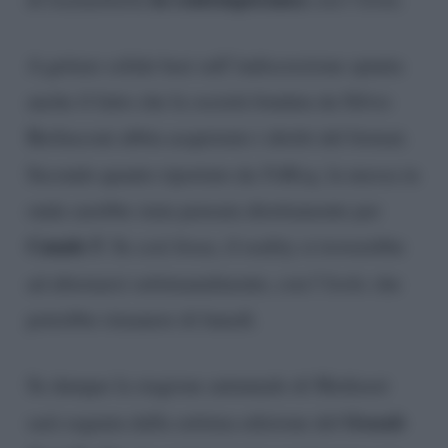
A gettare solide basi sull’indiscrezione spunta
anche il fatto che la società fondata da Silvio
Berlusconi abbia acquistato i diritti del format.
Secondo quanto riportato da
TvBlog
, la messa in
onda sarebbe stata pensata direttamente per
Canale 5
. Se così fosse, il reality si troverebbe
ad alternarsi settimanalmente, con l’
Isola
che
potrebbe rimanere di lunedì.
Se dunque la stagione autunnale di Mediaset
Grande
sarà segnata dalla settima edizione del