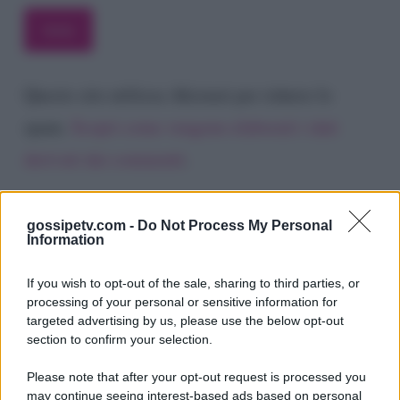
Questo sito utilizza Akismet per ridurre lo
spam.
Scopri come vengono elaborati i dati
derivati dai commenti
.
gossipetv.com -
Do Not Process My Personal
Information
If you wish to opt-out of the sale, sharing to third parties, or
processing of your personal or sensitive information for
targeted advertising by us, please use the below opt-out
section to confirm your selection.
Please note that after your opt-out request is processed you
Gossip e TV è un sito di MASTE S.r.l.
may continue seeing interest-based ads based on personal