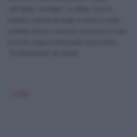
sull’effetto “nostalgia”.
La Talpa
, di cui il
pubblico richiede da tempo la messa in onda,
potrebbe aiutare a smuovere in tal senso le carte
in tavola, magari contrastando la pericolosa
“fossilizzazione” dei format.
La Talpa