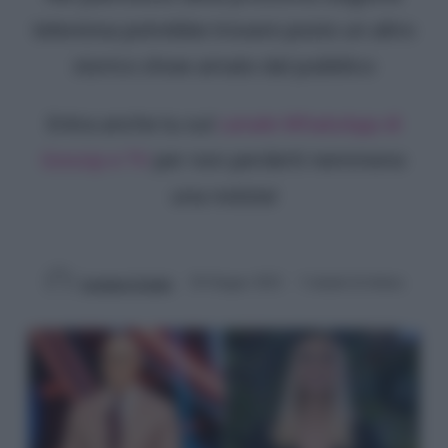
televisiva potrebbe trovare posto un altro
storico show amato dal pubblico
Entra anche tu sul
canale WhatsApp di
Gossip e TV
per non perderti nemmeno
una notizia!
Lorenzo Cosimi
20 Giugno 2022
3 minuti di lettura