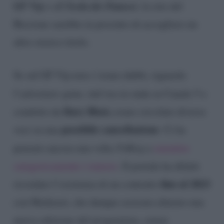
GF Vip
Isola dei Famosi
e all’
, la rete del
Biscione sarebbe in procinto di accogliere un
altro storico titolo.
Se sul GF Vip non c’erano dubbi, riguardo
l’
adventure game,
tutt’ora in onda su Canale 5 e
Ilary Blasi,
condotto da
erano circolate diverse
possibile cancellazione
voci su una
. Ci ha
pensato ancora una volta
TvBlog
a
smentire
categoricamente i rumors
. Il portale ha difatti
fino al 2023
ricordato l’esistenza di un contratto
con Mediaset, che dunque assicura almeno una
nuova edizione del programma, ormai