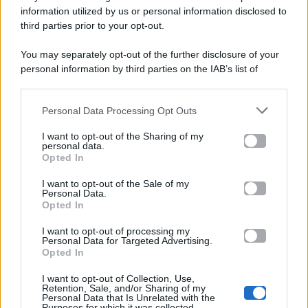
viale Luigi Majno n. 21 - 20129 Milano (MI)
information utilized by us or personal information disclosed to
P.Iva 10909580960
third parties prior to your opt-out.
You may separately opt-out of the further disclosure of your
personal information by third parties on the IAB’s list of
Categorie
downstream participants.
Gossip
Personal Data Processing Opt Outs
This information may also be disclosed by us to third parties
on the IAB’s List of Downstream Participants that may further
I want to opt-out of the Sharing of my
Televisione
disclose it to other third parties.
personal data.
Opted In
Please note that this website/app uses one or more Google
services and may gather and store information including but
I want to opt-out of the Sale of my
Programmi TV
Personal Data.
not limited to your visit or usage behaviour. You may click to
Opted In
grant or deny consent to Google and its third-party tags to
Amici
use your data for below specified purposes in below Google
I want to opt-out of processing my
consent section.
Personal Data for Targeted Advertising.
Opted In
Ballando Con Le Stelle
I want to opt-out of Collection, Use,
Retention, Sale, and/or Sharing of my
Grande Fratello
Personal Data that Is Unrelated with the
Purposes for which it was collected.