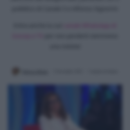
pubblico di Canale 5 e Alfonso Signorini
Entra anche tu sul
canale WhatsApp di
Gossip e TV
per non perderti nemmeno
una notizia!
Rebecca Megna
2 Novembre 2023
3 minuti di lettura