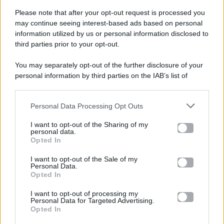
Please note that after your opt-out request is processed you
Gossip e TV è un sito di MASTE S.r.l.
may continue seeing interest-based ads based on personal
viale Luigi Majno n. 21 - 20129 Milano (MI)
information utilized by us or personal information disclosed to
third parties prior to your opt-out.
P.Iva 10909580960
You may separately opt-out of the further disclosure of your
personal information by third parties on the IAB’s list of
Categorie
downstream participants.
Gossip
Personal Data Processing Opt Outs
This information may also be disclosed by us to third parties
on the IAB’s List of Downstream Participants that may further
I want to opt-out of the Sharing of my
Televisione
disclose it to other third parties.
personal data.
Opted In
Please note that this website/app uses one or more Google
services and may gather and store information including but
I want to opt-out of the Sale of my
Programmi TV
Personal Data.
not limited to your visit or usage behaviour. You may click to
Opted In
grant or deny consent to Google and its third-party tags to
use your data for below specified purposes in below Google
Amici
I want to opt-out of processing my
consent section.
Personal Data for Targeted Advertising.
Opted In
Ballando Con Le Stelle