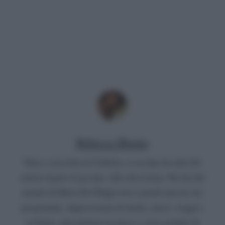
Rebecca Megna
Nata e cresciuta in Calabria, si occupa da anni del
settore legato al gossip e alla televisione. Da fan del
mondo di Maria De Filippi non si perde mai un suo
programma. Appassionata di moda, calcio, viaggi e
scrittura, ama mettersi in gioco e cerca sempre di