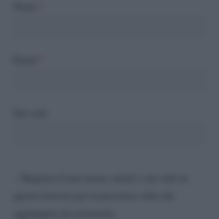
Nome
*
Email
*
Sito web
Registra il mio nome, email e sito web su
questo browser per la prossima volta che
aggiungerò un commento.