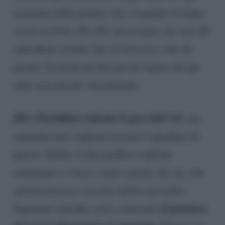
momento della propria vita, in quanto il tempo
scorre in fretta. Per Jill, ad esempio, dai suoi 20
anni finora sembra che sia trascorso solo un
giorno. Un modo di dire per far capire che gli
anni sono passati velocemente.
Jill e Fiordaliso sentono il peso dell’età
, ma
entrambe non vogliono lasciarsi sopraffare da
questo. Infatti, le due gieffine vogliono
continuare a vivere, come è giusto che sia, con
spensieratezza e con uno spirito giovanile.
il pensiero
Signorini vorrebbe, però, conoscere