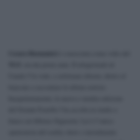
Cesara Buonamici
è conosciuta come volto del
TG5
, sin dai primi anni. Il telegiornale di
Canale 5 la vede, a settimane alterne, dietro al
bancone a raccontare le ultime notizie.
Inaspettatamente, la nuova e inedita edizione
del Grande Fratello l’ha accolta in studio a
fianco ad Alfonso Signorini. Lei è l’unica
opinionista del reality show e inizialmente