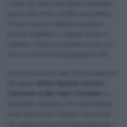
c’erano solo impressioni negative riguardanti
questa scelta. Invece, sin dalle prime puntate,
Cesara è riuscita a conquistare una buona
porzione di pubblico e a superare di tanto le
aspettative. Stasera la giornalista si svela su se
stessa e su un retroscena riguardante il TG5.
Ciò avviene nel corso della 16esima puntata del
Alfonso Signorini concentra
GF, quando
l’attenzione su Jill Cooper e Fiordaliso
. Le
due gieffine, nei giorni scorsi, hanno riflettuto
molto sulle loro vite. Entrambe sono arrivate
alla consapevolezza che bisogna godersi ogni