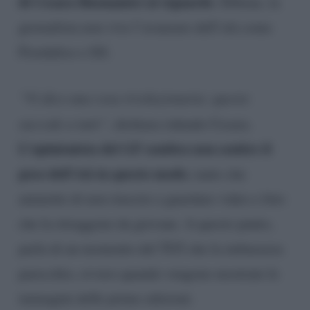
di Cesara Buonamici al riguardo
. Ebbene, la
giornalista non vive l’avanzare dell’età come
Fiordaliso e Jill.
“Vi dico una cosa rivoluzionaria: questo
succede a tutti”
, dichiara ridendo Cesara.
L’opinionista del GF sembra non sentire il
peso dell’età in questo modo
, tanto che
ammette di non riuscire a guardare video e foto
che la ritraggono da giovane. A questo punto,
parla di un momento del TG5 che la imbarazza
parecchio, ovvero quando vengono mostrate le
immagini delle prime edizioni.