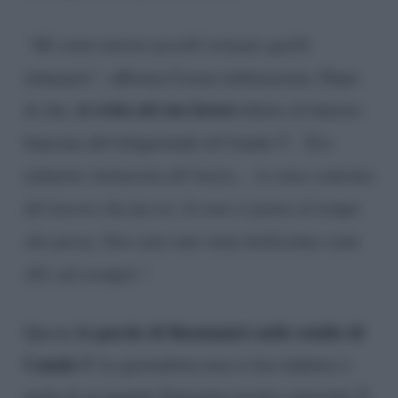
“Mi sento morire perché tornano quelle
immagini”
, afferma Cesara imbarazzata. Dopo
si svela sul suo lavoro
di che,
dietro al famoso
bancone del telegiornale di Canale 5:
“Ero
talmente intimorita all’inizio… io sono contenta
del lavoro che faccio. Io non ci penso al tempo
che passa. Non sono mai stata bellissima come
Jill, ad esempio”
.
le parole di Buonamici nello studio di
Queste
Canale 5
. La giornalista non si tira indietro e
parla di sé quando Signorini mostra curiosità. E,