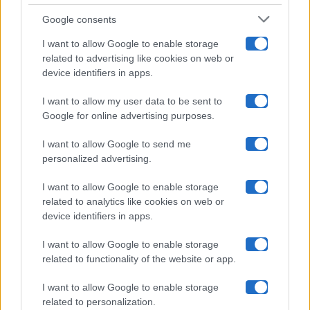
Google consents
Pechino Express
I want to allow Google to enable storage
related to advertising like cookies on web or
Uomini E Donne
device identifiers in apps.
I want to allow my user data to be sent to
Google for online advertising purposes.
Maste S.r.l.
I want to allow Google to send me
Chi siamo
personalized advertising.
Collabora con noi
I want to allow Google to enable storage
related to analytics like cookies on web or
device identifiers in apps.
Contatti
I want to allow Google to enable storage
Privacy Policy
related to functionality of the website or app.
Cookie Policy
I want to allow Google to enable storage
related to personalization.