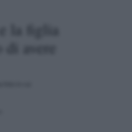
e la figlia
 di avere
 foto in cui
a