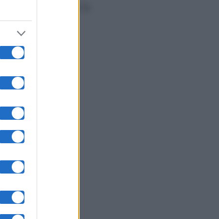
to con lei. Ora, per la
nita.