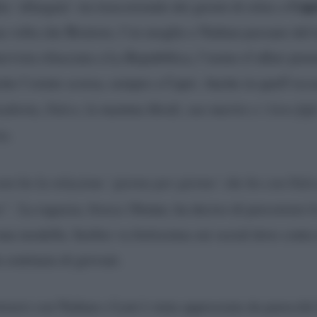
Cap
ia ‘allargata’ sta trascorrendo dei giorni di relax a
ma volta che Briatore, l’ex moglie e Nathan passano del
ervista rilasciata a La Repubblica, l’uomo d’affari pie
che l’estate scorsa, sempre a Capri. Anche in quell’occa
abetta, Falco, la mamma Heidi, suo marito e i loro figli
o.
non ho la relazione ‘giorno per giorno’ che ho con Falc
no”.
La ragazza, fresca 18enne, ha deciso di percorrere l
 modella. Inoltre va fortissima sui social dove conta 
 centinaia di giovani.
trarsi con Nathan e Leni è stata apprezzata da parecchi 