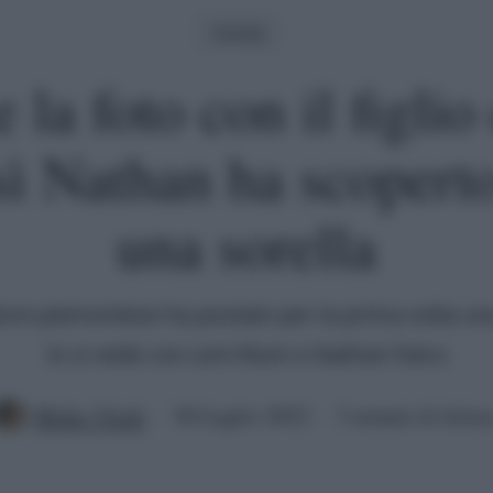
Gossip
 la foto con il figlio 
sì Nathan ha scoperto
una sorella
ore piemontese ha postato per la prima volta una
lo si vede con Leni Klum e Nathan Falco
Mirko Vitali
30 Luglio 2022
3 minuti di lettur