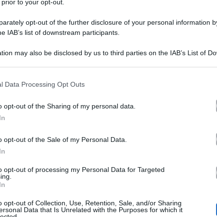
 prior to your opt-out.
rately opt-out of the further disclosure of your personal information by
he IAB’s list of downstream participants.
tion may also be disclosed by us to third parties on the IAB’s List of 
 that may further disclose it to other third parties.
 that this website/app uses one or more Google services and may gath
l Data Processing Opt Outs
including but not limited to your visit or usage behaviour. You may click 
 to Google and its third-party tags to use your data for below specifi
o opt-out of the Sharing of my personal data.
ogle consent section.
 si è immortalato per la prima volta in un quadretto fami
In
o una fotografia in cui si è mostrato assieme all’ex mo
o opt-out of the Sale of my Personal Data.
Nathan Falco
Leni
In
ima,
, e alla figlia
. Quest’ultima, il 
maggio 2004 dalla relazione vissuta da Briatore e dall
to opt-out of processing my Personal Data for Targeted
ing.
In
ntante britannico Seal, allora marito della modella tedes
o opt-out of Collection, Use, Retention, Sale, and/or Sharing
 sempre massimo riserbo. Formalmente si è sempre rifiut
ersonal Data that Is Unrelated with the Purposes for which it
lected.