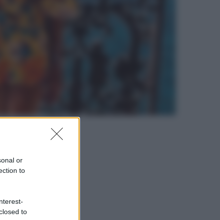
sonal or
ection to
nterest-
closed to