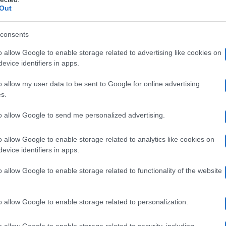
ni, ma in tutti questi anni ha mantenuto un legame stret
Out
icamente al fianco sia di Nathan, sia della sua primoge
consents
o allow Google to enable storage related to advertising like cookies on
evice identifiers in apps.
o allow my user data to be sent to Google for online advertising
s.
to allow Google to send me personalized advertising.
o allow Google to enable storage related to analytics like cookies on
evice identifiers in apps.
o allow Google to enable storage related to functionality of the website
o allow Google to enable storage related to personalization.
o allow Google to enable storage related to security, including