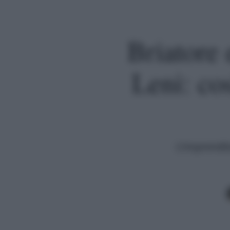
Briatore e
Leni: co
L'imprendit
Premi invio per cercare o ESC per uscire