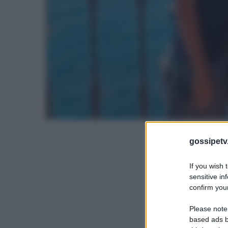
gossipetv
If you wish 
sensitive in
confirm your
Please note
based ads b