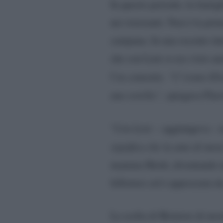
In questo periodo, la famigl
nei ristoranti. Non è la pri
campana. In una recente int
che con Leni si era visto an
l’ex consorte.
“C’erano Elis
una sorella”,
spiegava Flavi
“
Con Leni
– aggiungeva –
significa che la amo di me
mamma Heidi, diventando una
followers ed è apprezzata da
La scelta di Briatore di mos