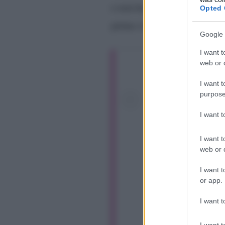
e non ha mai riconosciuta Lu
Opted 
prima volta, si espone pubbl
Google 
I want t
web or d
I want t
purpose
I want 
I want t
web or d
I want t
or app.
I want t
I want t