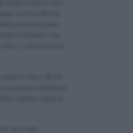
ri
, tra gite in barca e soste
 tempo con Leni sull’isola
montese aveva raccontato
sione al suo fianco c’era
. Falco è contento di avere
o, questo è logico. Ma non
o stesso percorso battuto da
oltre 1 milione e mezzo di
fan, che si sono