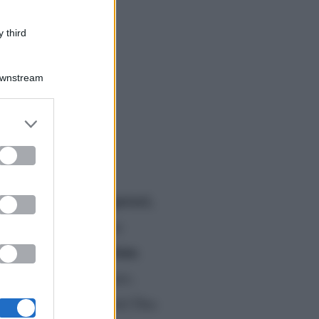
 third
Downstream
er and store
to grant or
ed purposes
liare ‘allargato’.
Elisabetta Gregoraci,
glie
cui vero nome è Helene
Heidi Klum
a top model
.
ca. Il manager italiano,
ato di fare il test del Dna