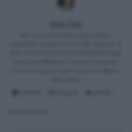
Mirko Vitali
Nato in una città del Nord, un paio di lauree
umanistiche e un master in critica dello spettacolo. Si
diletta a scrivere di televisione e dell'infernale mondo
del gossip del Bel Paese (è convinto che qualcuno
dovrà pur farlo questo ingrato mestiere di spifferare i
fattacci altrui).
Facebook
Instagram
LinkedIn
Lascia una risposta