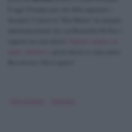
E oggi? Il tempo pare che abbia appianato i
dissapori. L’attore di “Don Matteo” ha spiegato
diplomaticamente che con Bernardini De Pace i
rapporti ora sono distesi.
Fagnani, sempre con
piglio ‘diabolico’
, gli ha chiesto se siano amici.
Bova ha riso. Giù il sipario!
Chiara Giordano
Raoul Bova