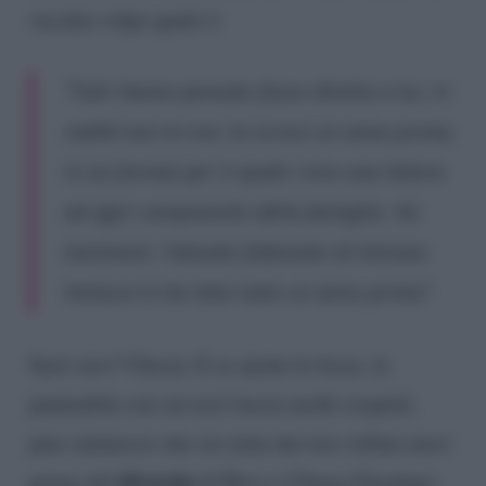
vecchia volpe quale è:
“Tutti hanno pensato fosse diretta a lui, in
realtà non lo era: la scrissi un anno prima,
in un format per il quale c’era una lettera
ad ogni componente della famiglia. Ho
testimoni: l’attuale fidanzato di Simona
Ventura le ha lette tutte un anno prima”.
Sarà vero? Chissà. E se anche lo fosse, la
puntualità con cui uscì lascia molti sospetti,
pure ammesso che sia stata davvero stilata mesi
divorzio
prima del
di Bova e Chiara Giordano.