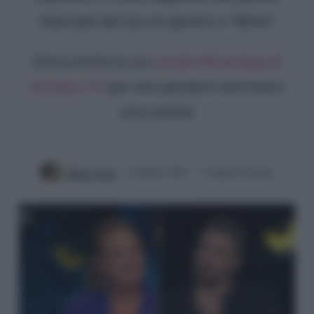
rilasciate dal suo ex genero a "Belve"
Entra anche tu sul
canale WhatsApp di
Gossip e TV
per non perderti nemmeno
una notizia!
Mirko Vitali
4 Ottobre 2023
3 minuti di lettura