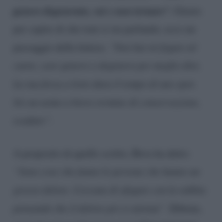
genero degenerato, vai e non tornare“.
Giusto
per capire di che toni si sta parlando, ecco un
passaggio della lettera:
“Non hai né fegato né
cuore, caro genero o degenero per meglio dire.
La tua forza a letto dura il tempo di uno spot.
Sei un uomo a breve termine di conservazione,
scaduto”
.
A proposito di quello scritto, Bova ha detto:
“Sono cose che fanno le persone che hanno un
grosso dolore. Cercano di sfogare con la rabbia
pensando che il dolore poi si attenui”
. Ebbene,