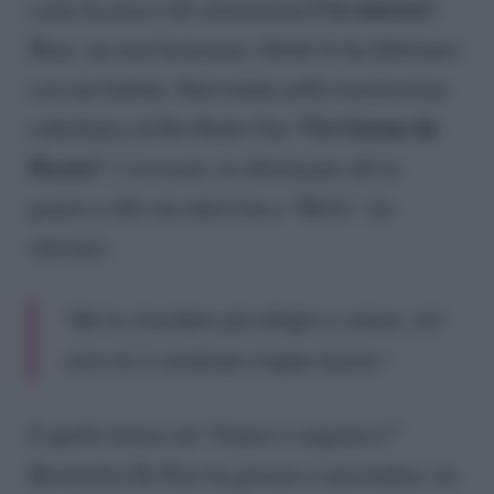
l’ex suocera
come ha preso tali esternazioni
?
Bene, ma non benissimo. Infatti lo ha fulminato
con una battuta. Intervenuta nella trasmissione
“Un Giorno da
radiofonica di Rai Radio Uno
Pecora”
, l’avvocato, in riferimento all’ex
genero e alla sua intervista a “Belve”, ha
chiosato:
“Me lo ricordavo più allegro e vivace, ieri
sera mi è sembrato troppo buono”.
E quella lettera sul “Genero o degenero?”
Bernardini De Pace ha giocato a nascondino, da