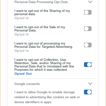
Gossip
Personal Data Processing Opt Outs
This information may also be disclosed by us to third parties
on the IAB’s List of Downstream Participants that may further
I want to opt-out of the Sharing of my
Televisione
disclose it to other third parties.
personal data.
Opted In
Please note that this website/app uses one or more Google
services and may gather and store information including but
I want to opt-out of the Sale of my
Programmi TV
Personal Data.
not limited to your visit or usage behaviour. You may click to
Opted In
grant or deny consent to Google and its third-party tags to
use your data for below specified purposes in below Google
Amici
I want to opt-out of processing my
consent section.
Personal Data for Targeted Advertising.
Opted In
Ballando Con Le Stelle
I want to opt-out of Collection, Use,
Retention, Sale, and/or Sharing of my
Grande Fratello
Personal Data that Is Unrelated with the
Purposes for which it was collected.
Opted Out
Isola Dei Famosi
Google consents
Pechino Express
I want to allow Google to enable storage
related to advertising like cookies on web or
Uomini E Donne
device identifiers in apps.