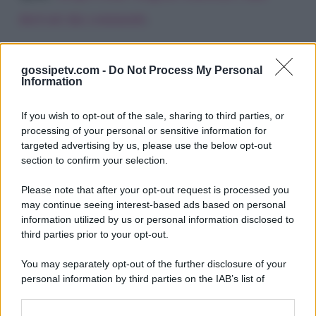
derivati dai commenti
.
gossipetv.com -
Do Not Process My Personal
Information
If you wish to opt-out of the sale, sharing to third parties, or
processing of your personal or sensitive information for
targeted advertising by us, please use the below opt-out
section to confirm your selection.
Please note that after your opt-out request is processed you
Gossip e TV è un sito di MASTE S.r.l.
may continue seeing interest-based ads based on personal
viale Luigi Majno n. 21 - 20129 Milano (MI)
information utilized by us or personal information disclosed to
third parties prior to your opt-out.
P.Iva 10909580960
You may separately opt-out of the further disclosure of your
personal information by third parties on the IAB’s list of
Categorie
downstream participants.