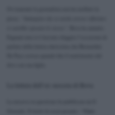
Ovviamente la giornalista non ha mollato la
presa
: “Immagino che se anche avesse riflettuto
si sarebbe sposato lo stesso“.
Bova ha annuito.
Fagnani non si è lasciata sfuggire l’occasione di
parlare della lettera durissima che Bernardini
De Pace scrisse quando fini il matrimonio del
divo con sua figlia.
La lettera dell’ex suocera di Bova
La missiva in questione fu pubblicata da Il
“Caro
Giornale. Il titolo fu assai pesante :