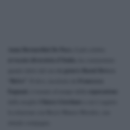
Anna Bernardini De Pace,
il più celebre
avvocato divorzista d’Italia
, ha commentato
ex genero Raoul Bova a
quanto detto dal suo
“Belve”
Francesca
. Il divo, incalzato da
Fagnani
separazione
, è tornato al tempo della
Chiara Giordano
dalla moglie
a cui è seguita
la relazione con Rocio Munoz Morales, sua
attuale compagna.