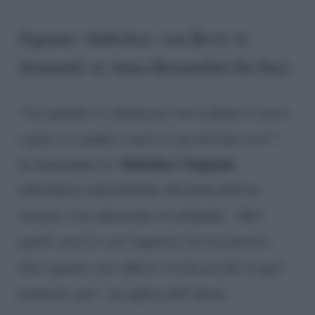
Fagnani ‘diabolica’ con Bova: le
domande su Anna Bernardini De Pace
“
Lei quando si è fidanzato con la figlia lo aveva
capito o è andato contro il suo destino così?”
,
‘diabolica’ Fagnani
ha domandato la
,
riferendosi naturalmente alla fama dell’ex
suocera, osso durissimo in tribunale.
“Beh
quelle sono le cose impulsive di cui parlavo.
Non ragioni, non rifletti e lo fai perché in quel
momento ami”,
la replica dell’attore.