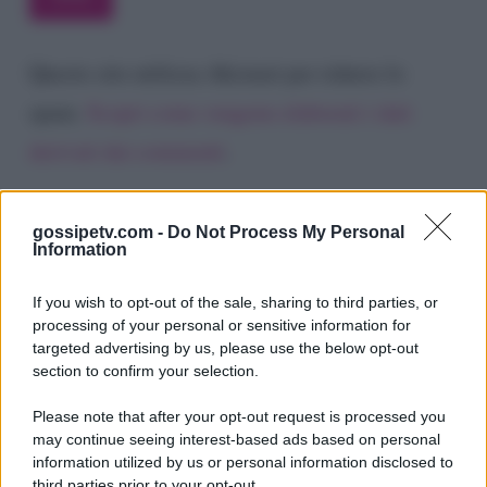
Questo sito utilizza Akismet per ridurre lo
spam.
Scopri come vengono elaborati i dati
derivati dai commenti
.
gossipetv.com -
Do Not Process My Personal
Information
If you wish to opt-out of the sale, sharing to third parties, or
processing of your personal or sensitive information for
targeted advertising by us, please use the below opt-out
section to confirm your selection.
Please note that after your opt-out request is processed you
Gossip e TV è un sito di MASTE S.r.l.
may continue seeing interest-based ads based on personal
viale Luigi Majno n. 21 - 20129 Milano (MI)
information utilized by us or personal information disclosed to
third parties prior to your opt-out.