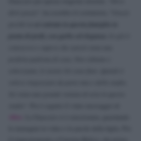
Guaccero per questa stagione insieme. “
Devo
dirti grazie
“, ha esordito il costumista, “
Grazie
sei entrata in questa famiglia in
perché tu
punta di piedi, con garbo ed eleganza.
Io già ti
conoscevo e sapevo che saresti stata una
perfetta padrona di casa. Non ridiamo e
scherziamo, le nostre liti sono finte. Quindi ti
volevo ringraziare da parte mia e dello studio.
Sei stata una grande ventata di aria in questo
studio
“. Poi è seguito il video messaggio di
Alice
. La Guaccero si è emozionata, guardando
le immagini in video e le parole della figlia. Poi
il ringraziamento a Caterina Balivo, che prima