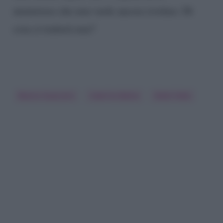
misterioso che non vuole ancora rivelare. Di
cosa si tratterà mai?
Bianca Guaccero
Caterina Balivo
Detto Fatto