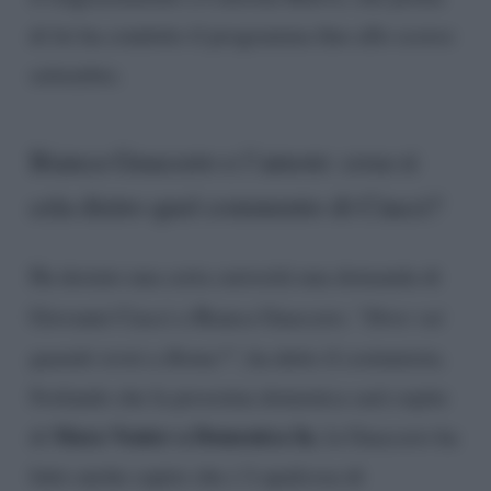
di lei ha condotto il programma fino allo scorso
settembre.
Bianca Guaccero e l’amore: cosa si
cela dietro quel commento di Ciacci?
Ha destato una certa curiosità una domanda di
Giovanni Ciacci a Bianca Guaccero. “
Dove vai
quando torni a Roma?
“, ha detto il costumista.
Svelando che la prossima domenica sarà ospite
Mara Venier a Domenica In
di
, la Guaccero ha
fatto anche capire che c’è qualcosa di