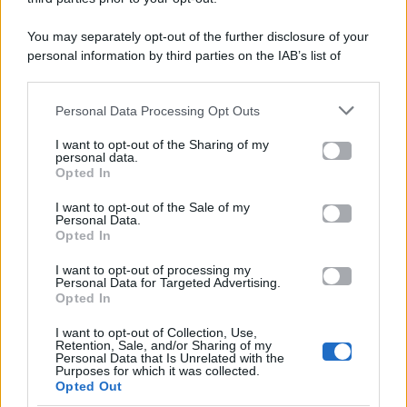
P.Iva 10909580960
You may separately opt-out of the further disclosure of your
personal information by third parties on the IAB’s list of
Categorie
downstream participants.
Gossip
Personal Data Processing Opt Outs
This information may also be disclosed by us to third parties
on the IAB’s List of Downstream Participants that may further
I want to opt-out of the Sharing of my
Televisione
disclose it to other third parties.
personal data.
Opted In
Please note that this website/app uses one or more Google
services and may gather and store information including but
I want to opt-out of the Sale of my
Programmi TV
Personal Data.
not limited to your visit or usage behaviour. You may click to
Opted In
grant or deny consent to Google and its third-party tags to
Amici
use your data for below specified purposes in below Google
I want to opt-out of processing my
consent section.
Personal Data for Targeted Advertising.
Opted In
Ballando Con Le Stelle
I want to opt-out of Collection, Use,
Retention, Sale, and/or Sharing of my
Grande Fratello
Personal Data that Is Unrelated with the
Purposes for which it was collected.
Opted Out
Isola Dei Famosi