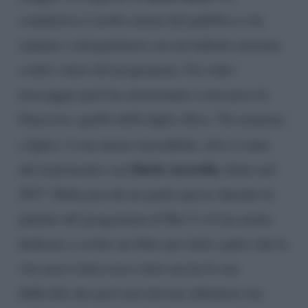
conduttrice è molto amata dal pubblico e ha
salutato i telespettatori con un balletto insieme
a tutti i tutor del programma. Un video
messaggio però ha emozionato e non poco la
Guaccero, quello della figlia Alice. Tra mamma
e figlia c’è un amore incredibile,
Alice
è nata
Dario Acocella
dal matrimonio con
, finito nel
2017. Della piccola ne parla spesso durante le
puntate del programma di Rai 2 e le ha anche
dedicato e scritto un libro per farle capire che la
vita non è tutta rosa e fiori ma ha le sue
difficoltà che però non devono abbattere ma