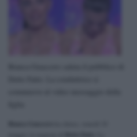
Bianca Guaccero saluta il pubblico di
Detto Fatto. La conduttrice si
commuove al video messaggio della
figlia
Bianca Guaccero
ha chiuso, venerdì 10
Detto Fatto
maggio, la stagione di
. La