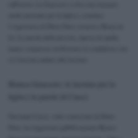
rafforzare. La Guaccero si dice una mamma
molto presente per la figlia e conclusa
l’esperienza di Detto Fatto, tornerà a Roma da
lei. Le parole della piccola, ripresa di spalle,
hanno commosso moltissimo la conduttrice che
si è lasciata andare alle lacrime.
Bianca Guaccero: le lacrime per la
figlia e le parole di Ciacci
Giovanni Ciacci, volto conosciuto di Detto
Fatto, ha ringraziato pubblicamente Bianca