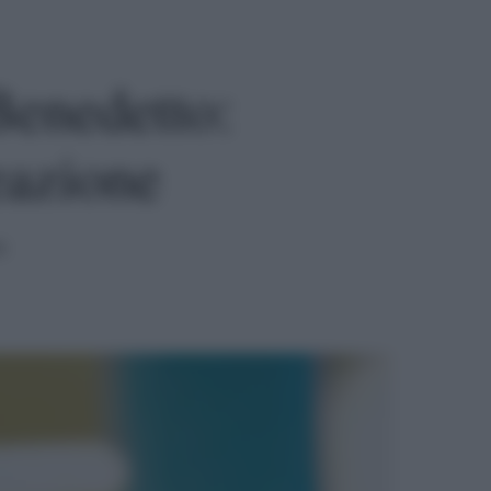
Benedetto:
eazione
a