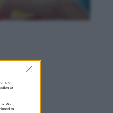
sonal or
ection to
nterest-
closed to