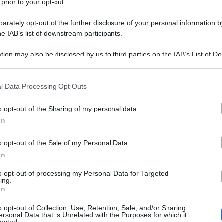
 prior to your opt-out.
rately opt-out of the further disclosure of your personal information by
he IAB’s list of downstream participants.
Scioglimento di Benji&F
tion may also be disclosed by us to third parties on the IAB’s List of 
 that may further disclose it to other third parties.
Benedetto: quando l’ha s
 that this website/app uses one or more Google services and may gath
l Data Processing Opt Outs
reazione
including but not limited to your visit or usage behaviour. You may click 
 to Google and its third-party tags to use your data for below specifi
o opt-out of the Sharing of my personal data.
ogle consent section.
In
Un mondo alla rovescia quello che 
Grande Fratello Vip 4
una volta 
o opt-out of the Sale of my Personal Data.
In
d’Italia. Da una ‘quarantena’ all’a
a da Ufficio
to opt-out of processing my Personal Data for Targeted
imposta dal coronavirus. Ma c’è di
ing.
In
non appena ha messo piede fuori d
o opt-out of Collection, Use, Retention, Sale, and/or Sharing
stata anche sorpresa dalla notizia
ersonal Data that Is Unrelated with the Purposes for which it
lected.