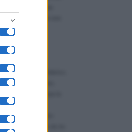
nunciato la separazione
quindi la Di Benedetto non
atta in tandem con Federico,
esi che non ci sei stata,
esto punto è subentrata la
ità, sicuramente
 detto che canto molto
mi hanno detto tutti che ho