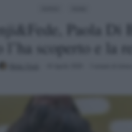
Archivio
Gossip
ji&Fede, Paola Di 
 l’ha scoperto e la r
Mirko Vitali
10 Aprile 2020
3 minuti di lettur