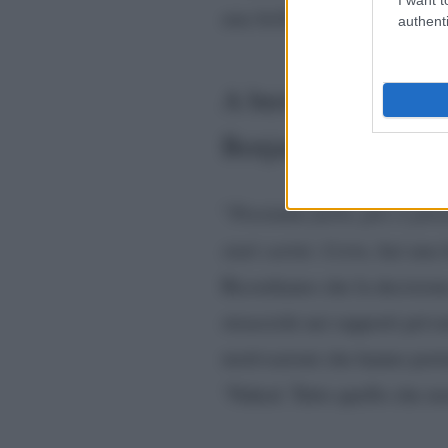
una bella voce”.
authenti
A breve saranno svel
Benjamin
“
Possiamo farlo, poi ci pre
stati carini. Certo, hai un
Ricordiamo che la decision
strascichi nei rapporti priv
motivazioni che hanno portat
‘Naked. Tutto quello che non 