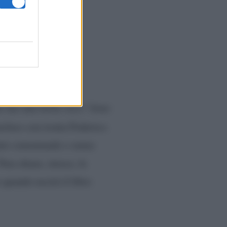
i Federico e
he hai una bella voce? Sono
ncluso con ironia Federico.
ato consensuale e senza
Non chiare, invece, le
 quando uscirà il libro