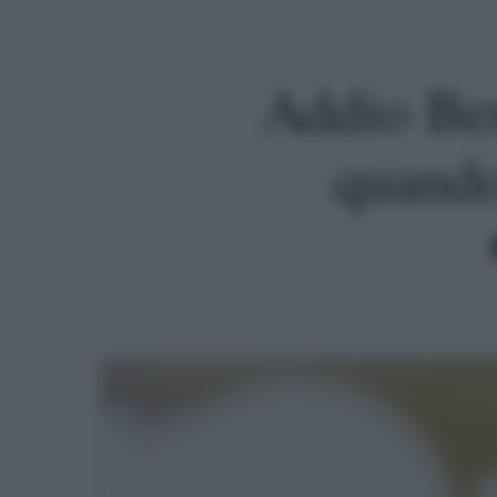
Addio Ben
quando
Premi invio per cercare o ESC per uscire