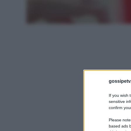
gossipetv
If you wish 
sensitive in
confirm your
Please note
based ads b