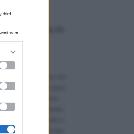
 third
ede, parla Paola Di
Downstream
coperto e la
er and store
to grant or
ed purposes
ha trovato la vincitrice del
uscita dalla Casa più spiata
ltra, quella ben più tosta
 più: la giovane vicentina,
alla dimora di Cinecittà, è
 dello scioglimento del duo