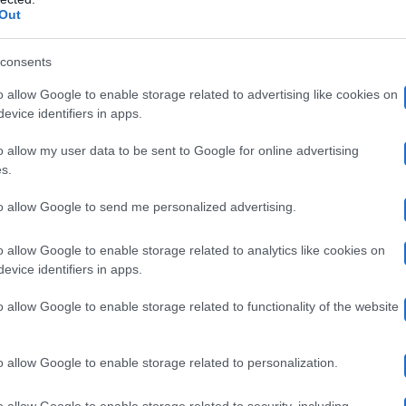
Out
Federico Rossi
suo fidanzato
, infatti, come è noto ha an
scorse settimane. Tutto è avvenuto a GF Vip in corso e 
consents
 ore fa.
o allow Google to enable storage related to advertising like cookies on
evice identifiers in apps.
o allow my user data to be sent to Google for online advertising
are Al Bano e Romina de’ noantri”
s.
to allow Google to send me personalized advertising.
stagram di Paola – dopo la sua avventura al GF Vip – f
arazione artistica di quest’ultimo da Mascolo.
“In tre m
o allow Google to enable storage related to analytics like cookies on
evice identifiers in apps.
o Benji e Fede che si sono sciolti”,
ha detto Rossi. A qu
o allow Google to enable storage related to functionality of the website
agazzi, che notizia mi è arrivata stamattina”.
Una nov
che ha preso la palla al balzo: “
Ti posso dire? Mi hanno
o allow Google to enable storage related to personalization.
 Potremmo fare Al Bano e Romina de’ noantri. Al Gf Vip 
o allow Google to enable storage related to security, including