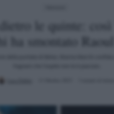
Televisione
dietro le quinte: co
i ha smontato Raou
ne della puntata di Belve, Wanna Marchi confida
Fagnani che l'ospite non le è piaciuto.
Luca Fabbri
11 Ottobre 2023
3 minuti di lettur