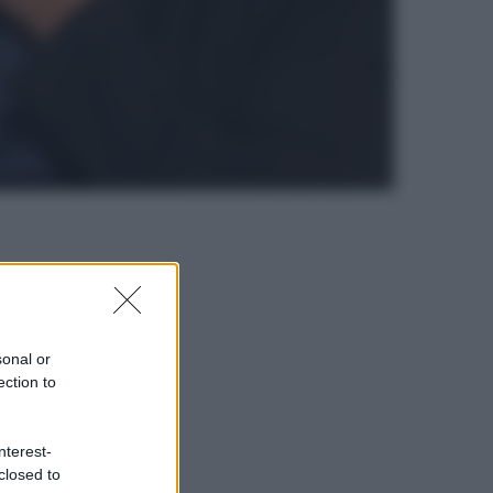
sonal or
ection to
nterest-
closed to