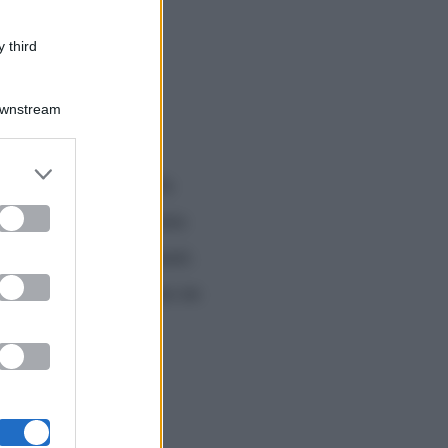
 third
Downstream
er and store
a Nobile
, ospite della
to grant or
ed purposes
a nel backstage c’è stata
 ha raggiunto la Fagnani.
rchi è andato in scena un