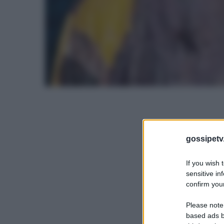
gossipetv
If you wish 
sensitive in
confirm your
Please note
based ads b