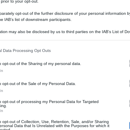
 prior to your opt-out.
rately opt-out of the further disclosure of your personal information by
he IAB’s list of downstream participants.
tion may also be disclosed by us to third parties on the IAB’s List of 
 that may further disclose it to other third parties.
 that this website/app uses one or more Google services and may gath
l Data Processing Opt Outs
ottobre
Belve
Stefani
, a
, è andata in onda l’intervista a
including but not limited to your visit or usage behaviour. You may click 
 to Google and its third-party tags to use your data for below specifi
 Fashion Style
Emma Bonino
ed
. Ad aspettare la figli
o opt-out of the Sharing of my personal data.
ogle consent section.
In
chi
, nota per le televendite, che ad intervista conclusa
 scorrevano i titoli di coda, tra la conduttrice e la Ma
o opt-out of the Sale of my Personal Data.
In
to opt-out of processing my Personal Data for Targeted
ing.
In
 boccia Raoul Bova: il dietro le quinte
o opt-out of Collection, Use, Retention, Sale, and/or Sharing
ersonal Data that Is Unrelated with the Purposes for which it
lected.