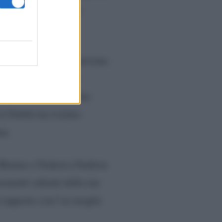
i hanno creduto alle
rte dell’ospite.
lle fragilità delle persone,
icato, lanciando una
sto, i metodi di vendita
 la Nobile ha rivelato
na.
a Bonino e Federico Fashion
omenti salienti della sua
el rapporto con l’ex moglie