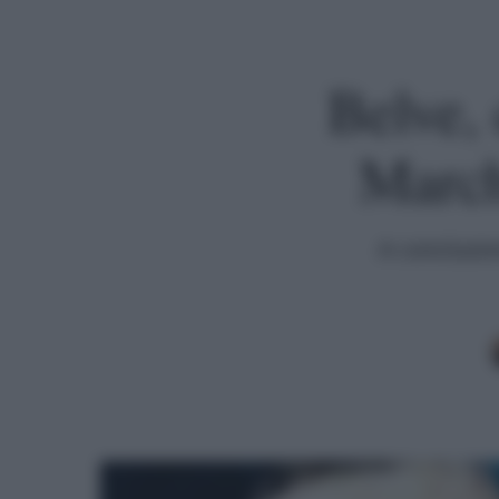
Belve, 
March
A conclusio
Premi invio per cercare o ESC per uscire