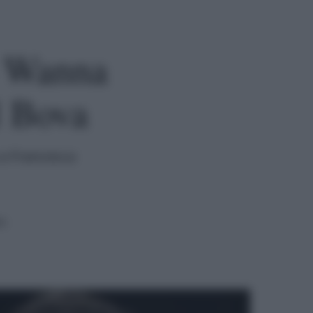
sì Wanna
l Bova
 a Francesca
a