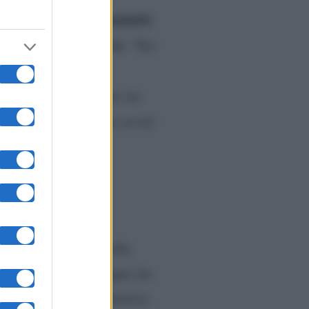
Emanuele
di aver apprezzato
Raoul Bova
ro l’attore
: “S
ai
ore invece non mi è
Il momento, nonostante sia
eguito ricondiviso sui
social
gnani e, nel corso della
n avere peli sulla lingua, ha
nfronti della presentatrice.