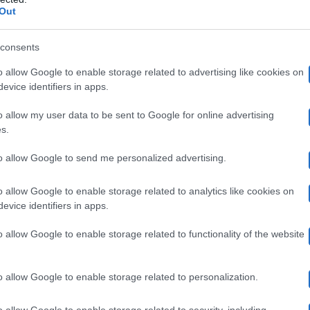
Out
ntervista della figlia, ha confidato a Francesca Fagnani 
to è stato un altro degli ospiti di quella puntata, ovve
consents
he vorrei conoscere? Emanuele Filiberto di Savoia. L’att
o allow Google to enable storage related to advertising like cookies on
evice identifiers in apps.
e ha chiesto la Fagnani. “
Per carità!
” ha risposto lei. 
o allow my user data to be sent to Google for online advertising
 è sfuggito agli occhi di alcuni spettatori, venendo in s
s.
o in termini di visualizzazioni.
to allow Google to send me personalized advertising.
o allow Google to enable storage related to analytics like cookies on
 Stefania Nobile
evice identifiers in apps.
o allow Google to enable storage related to functionality of the website
a, Stefania Nobile è stata intervistata da Francesca Fa
 anche
scambi piuttosto tesi
. La conduttrice, nota per no
o allow Google to enable storage related to personalization.
domande, la quale non ha nascosto il suo fastidio nei co
o allow Google to enable storage related to security, including