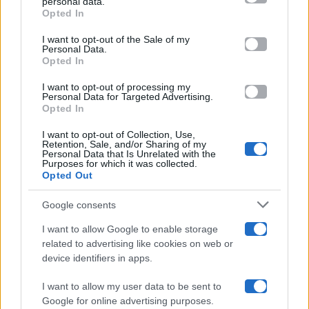
personal data.
Opted In
Please note that this website/app uses one or more Google
services and may gather and store information including but
I want to opt-out of the Sale of my
Programmi TV
Personal Data.
not limited to your visit or usage behaviour. You may click to
Opted In
grant or deny consent to Google and its third-party tags to
use your data for below specified purposes in below Google
Amici
I want to opt-out of processing my
consent section.
Personal Data for Targeted Advertising.
Opted In
Ballando Con Le Stelle
I want to opt-out of Collection, Use,
Retention, Sale, and/or Sharing of my
Grande Fratello
Personal Data that Is Unrelated with the
Purposes for which it was collected.
Opted Out
Isola Dei Famosi
Google consents
Pechino Express
I want to allow Google to enable storage
related to advertising like cookies on web or
Uomini E Donne
device identifiers in apps.
I want to allow my user data to be sent to
Google for online advertising purposes.
Maste S.r.l.