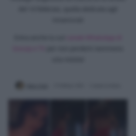
del 14 febbraio, quella dedicata agli
innamorati
Entra anche tu sul
canale WhatsApp di
Gossip e TV
per non perderti nemmeno
una notizia!
Mirko Vitali
15 Febbraio 2024
2 minuti di lettura