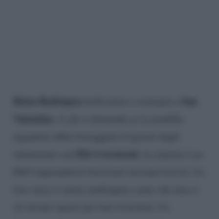
Belen Rodriguez
San
bellissima e scatenata a
Valentino.
A chi si domanda se la modella
argentina abbia festeggiato il giorno degli
Elio Lorenzoni
innamorati con
, la risposta è no.
Dell’imprenditore bresciano nessuna traccia. La
love story è ormai naufragata e pare che non ci
sia alcuno spazio per una ricucitura. La