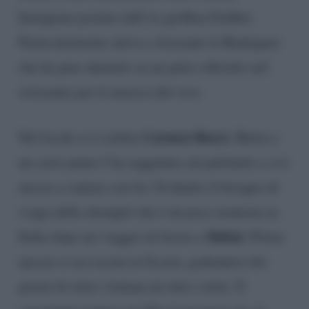
Instagram postate dall’ex gieffina Griffini.
Particolarmente attiva e frizzante la Rodriguez
che ha pure duettato su un palco allestito nel
ristorante per la musica dal vivo.
Carmen Buscè.
Nel locale si è esibita
Belen a
un certo punto l’ha raggiunta sul palchetto e si è
messa a cantare con lei. Evidente il bisogno di
svago della showgirl che è da poco rientrata in
Dubai
Italia dopo un viaggio di lavoro a
. Prima
ancora si era recata in Scozia, godendosi dei
giorni di relax, lontana da tutti e tutto. E