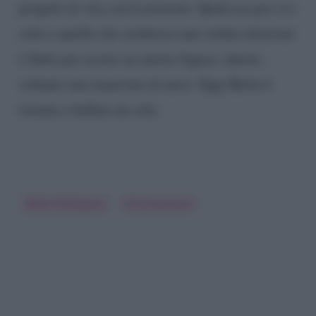
progetti di vita con Lorenzoni. Qualcosa poi si è
rotto e quella che sembrava una solida relazione
è finita per essere un amore fugace, durato
soltanto una manciata di mesi. Oggi Belen è
tornata a ballare da sola.
Belen Rodriguez
Elio Lorenzoni