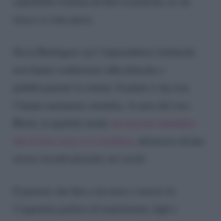
soprattutto lontana da Elio Lorenzoni, le cui
tracce si sono perse.
Sia la Rodriguez sia l’imprenditore lombardo
non hanno confermato ufficialmente e
pubblicamente la rottura. Il punto è che non
l’hanno nemmeno smentita. A onor del vero
Belen, in qualche modo,
ha lasciato intendere
che la love story si è conclusa,
attraverso alcune
mosse recenti piazzate sui social.
E pensare che fino a un mese e mezzo fa
l’argentina parlava di matrimonio, figli e