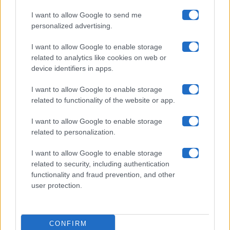
I want to allow Google to send me
Chi siamo
personalized advertising.
Collabora con noi
I want to allow Google to enable storage
related to analytics like cookies on web or
device identifiers in apps.
Contatti
I want to allow Google to enable storage
Privacy Policy
related to functionality of the website or app.
Cookie Policy
I want to allow Google to enable storage
related to personalization.
Pubblicità
I want to allow Google to enable storage
related to security, including authentication
functionality and fraud prevention, and other
user protection.
© 2026 Gossip e Tv. email:
redazione@gossipetv.com
-
Preferenze Privacy
- Riproduzione riservata - Photo
CONFIRM
Credits: Le immagini presenti in questo sito sono di