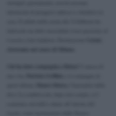
showgirl, giustamente, non ha nessuna
intenzione di piangersi addosso e chiudersi in
casa. E infatti nella serata del 14 febbraio ha
indossato un abito mozzafiato rosso passione ed
Carmè
è uscita a fare baldoria. Destinazione
,
ristorante nel cuore di Milano.
Chi ha fatto compagnia a Belen?
L’amica di
Patrizia Griffini,
una vita,
e il compagno di
Mauro Situra,
quest’ultima,
l’hairstylist delle
dive. La combriccola, dopo aver cenato, si è
scatenata con balli e danze all’interno del
locale, come testimoniato dalle Stories