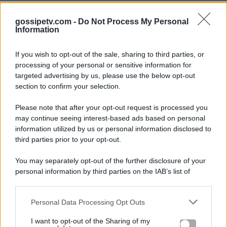
gossipetv.com -
Do Not Process My Personal
Information
If you wish to opt-out of the sale, sharing to third parties, or
processing of your personal or sensitive information for
targeted advertising by us, please use the below opt-out
section to confirm your selection.
Please note that after your opt-out request is processed you
Gossip e TV è un sito di MASTE S.r.l.
may continue seeing interest-based ads based on personal
viale Luigi Majno n. 21 - 20129 Milano (MI)
information utilized by us or personal information disclosed to
third parties prior to your opt-out.
P.Iva 10909580960
You may separately opt-out of the further disclosure of your
personal information by third parties on the IAB’s list of
Categorie
downstream participants.
Gossip
Personal Data Processing Opt Outs
This information may also be disclosed by us to third parties
on the IAB’s List of Downstream Participants that may further
I want to opt-out of the Sharing of my
Televisione
disclose it to other third parties.