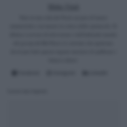
Mirko Vitali
Nato in una città del Nord, un paio di lauree
umanistiche e un master in critica dello spettacolo. Si
diletta a scrivere di televisione e dell'infernale mondo
del gossip del Bel Paese (è convinto che qualcuno
dovrà pur farlo questo ingrato mestiere di spifferare i
fattacci altrui).
Facebook
Instagram
LinkedIn
Lascia una risposta