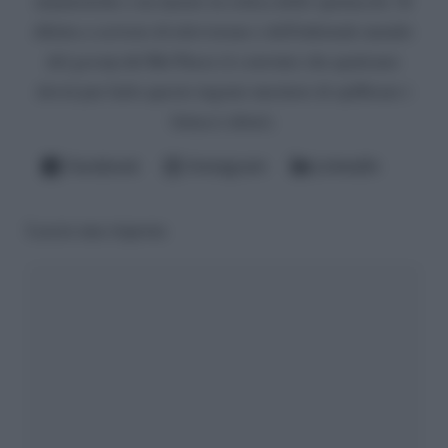
umanistiche e un master in critica dello spettacolo. Si
diletta a scrivere di televisione e dell'infernale mondo
del gossip del Bel Paese (è convinto che qualcuno
dovrà pur farlo questo ingrato mestiere di spifferare i
fattacci altrui).
Facebook
Instagram
LinkedIn
Lascia una risposta