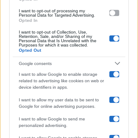
grant or deny consent to Google and its third-party tags to
use your data for below specified purposes in below Google
Amici
I want to opt-out of processing my
consent section.
Personal Data for Targeted Advertising.
Opted In
Ballando Con Le Stelle
I want to opt-out of Collection, Use,
Retention, Sale, and/or Sharing of my
Grande Fratello
Personal Data that Is Unrelated with the
Purposes for which it was collected.
Opted Out
Isola Dei Famosi
Google consents
Pechino Express
I want to allow Google to enable storage
related to advertising like cookies on web or
Uomini E Donne
device identifiers in apps.
I want to allow my user data to be sent to
Google for online advertising purposes.
Maste S.r.l.
I want to allow Google to send me
Chi siamo
personalized advertising.
Collabora con noi