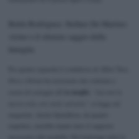
Belén Rodriguez: Stefano De Martino
vicino e il silenzio saggio della
famiglia
Per quanto riguarda il conduttore di Affari Tuoi,
Diva e Donna
ha assicurato che continua a
ex moglie
essere di sostegno all’
.
“Lui non la
lascia sola, ora vuole salvarla”,
si legge sul
magazine. Anche Spinalbese, da quanto
trapelato, starebbe dando tutto il supporto
necessario alla modella. Nel frattempo tutta la