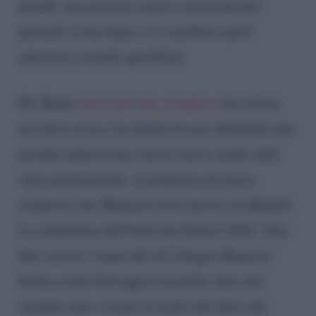
quindi, non possono essere concretamente
presenti al suo fianco. Lo sarebbero però
attraverso contatti quotidiani.
Per Belén
non è una fase semplice
. Lei stessa,
nei mesi scorsi, ha riferito di aver affrontato una
pesante depressione che ha inciso anche sulla
sfera professionale. A proposito di lavoro,
sembrava che Mediaset fosse decisa ad affidarle
la conduzione dell’Isola dei Famosi 2026. Alla
fine, invece, i piani alti di Cologno Monzese
hanno scelto Selvaggia Lucarelli, fatto che
sarebbe stato vissuto in modo tutt’altro che