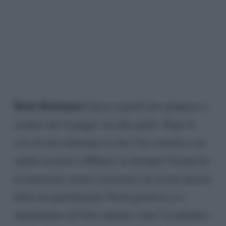
Belén Rodriguez
lancia segnali che spingono a
credere che il peggio sia alle spalle. Dopo la
crisi di una settimana fa che l’ha costretta a un
rapido ricovero a Milano, la showgirl 41enne ha
ricominciato anche a mostrare sui social sprazzi
della sua quotidianità. Pochi giorni fa si è
immortalata nel letto intenta a fare l’occhiolino