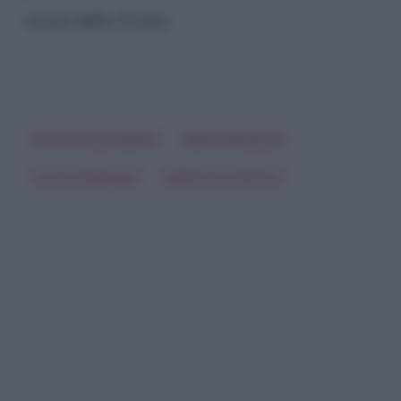
sereno dalla 41enne.
Antonino Spinalbese
Belen Rodriguez
Cecilia Rodriguez
Stefano De Martino