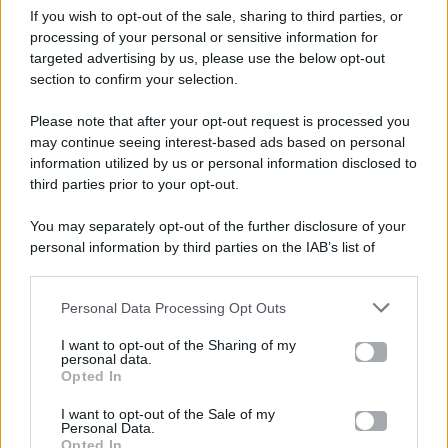
If you wish to opt-out of the sale, sharing to third parties, or
processing of your personal or sensitive information for
targeted advertising by us, please use the below opt-out
section to confirm your selection.
Please note that after your opt-out request is processed you
Gossip e TV è un sito di MASTE S.r.l.
may continue seeing interest-based ads based on personal
viale Luigi Majno n. 21 - 20129 Milano (MI)
information utilized by us or personal information disclosed to
third parties prior to your opt-out.
P.Iva 10909580960
You may separately opt-out of the further disclosure of your
personal information by third parties on the IAB’s list of
Categorie
downstream participants.
Gossip
Personal Data Processing Opt Outs
This information may also be disclosed by us to third parties
on the IAB’s List of Downstream Participants that may further
I want to opt-out of the Sharing of my
Televisione
disclose it to other third parties.
personal data.
Opted In
Please note that this website/app uses one or more Google
services and may gather and store information including but
I want to opt-out of the Sale of my
Programmi TV
Personal Data.
not limited to your visit or usage behaviour. You may click to
Opted In