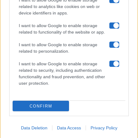
I want to allow Google to enable storage
related to analytics like cookies on web or
device identifiers in apps.
Contatti
I want to allow Google to enable storage
Privacy Policy
related to functionality of the website or app.
Cookie Policy
I want to allow Google to enable storage
related to personalization.
Pubblicità
I want to allow Google to enable storage
related to security, including authentication
functionality and fraud prevention, and other
user protection.
© 2026 Gossip e Tv. email:
redazione@gossipetv.com
-
Preferenze Privacy
- Riproduzione riservata - Photo
CONFIRM
Credits: Le immagini presenti in questo sito sono di
proprietà di Maste Srl
Data Deletion
Data Access
Privacy Policy
x-
facebook
instagram
twitter