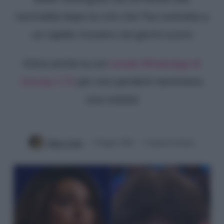
normalità dopo la crisi che l'ha costretta a
un rapido ricovero nei giorni scorsi
Entra anche tu sul
canale WhatsApp di
Gossip e TV
per non perderti nemmeno
una notizia!
Mirko Vitali
3 Giugno 2026
3 minuti di lettura