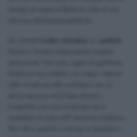
famiglia di origine di Belén ha scelto di non
rilasciare dichiarazioni pubbliche.
Cecilia e Jeremias,
genitori
Né i fratelli
né i
Gustavo e Veronica hanno parlato in questi
ultimi giorni. Una scelta saggia ed equilibrata,
finalizzata senza dubbio a far calare i riflettori
sulla vita privata della conduttrice che, in
questo momento, ha bisogno di pace e
tranquillità, non certo di persone che la
catapultino al centro dell’attenzione mediatica.
Tra l’altro i genitori si trovano in Argentina e,