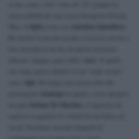
ai fan, come a dire ‘tutto ok’. Il 2 giugno ha
invece pubblicato una storia Instagram di Luna
figlia
Antonino Spinalbese
Marì, la
avuta con
.
Ha ritratto la piccola mentre si trovava con lei a
fare merenda in un bar. In questo momento
cura
delicato, dunque, parte della ‘
‘ di quello
che viene spesso definito il suo “male oscuro”
figli
sono i
. Da tempo non mostra foto del
Santiago
primogenito
in quanto, come spiegato
Stefano De Martino
da papà
, il ragazzino ha
espresso ai genitori la volontà di non finire sui
social. Insomma, nessuna disparità di
trattamento tra il primo figlio e Luna.