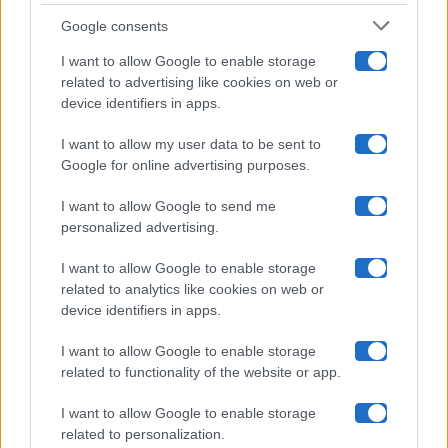
Google consents
Pechino Express
I want to allow Google to enable storage
related to advertising like cookies on web or
Uomini E Donne
device identifiers in apps.
I want to allow my user data to be sent to
Google for online advertising purposes.
Maste S.r.l.
I want to allow Google to send me
Chi siamo
personalized advertising.
Collabora con noi
I want to allow Google to enable storage
related to analytics like cookies on web or
device identifiers in apps.
Contatti
I want to allow Google to enable storage
Privacy Policy
related to functionality of the website or app.
Cookie Policy
I want to allow Google to enable storage
related to personalization.