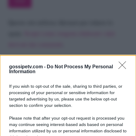
Questo sito utilizza Akismet per ridurre lo
spam.
Scopri come vengono elaborati i dati
derivati dai commenti
.
gossipetv.com -
Do Not Process My Personal
Information
If you wish to opt-out of the sale, sharing to third parties, or
processing of your personal or sensitive information for
targeted advertising by us, please use the below opt-out
section to confirm your selection.
Please note that after your opt-out request is processed you
Gossip e TV è un sito di MASTE S.r.l.
may continue seeing interest-based ads based on personal
viale Luigi Majno n. 21 - 20129 Milano (MI)
information utilized by us or personal information disclosed to