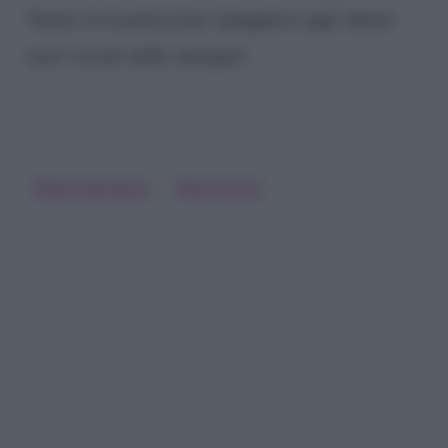
Venier in trasmissione indagherà sugli ultimi
mesi vissuti dalla showgirl.
Belen Rodriguez
Mara Venier