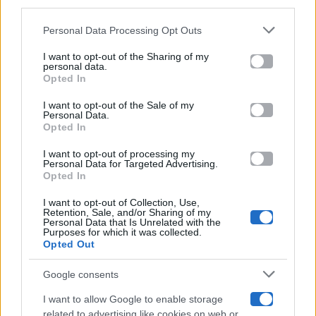
downstream participants.
Gossip
Personal Data Processing Opt Outs
This information may also be disclosed by us to third parties
on the IAB’s List of Downstream Participants that may further
I want to opt-out of the Sharing of my
Televisione
disclose it to other third parties.
personal data.
Opted In
Please note that this website/app uses one or more Google
services and may gather and store information including but
I want to opt-out of the Sale of my
Programmi TV
Personal Data.
not limited to your visit or usage behaviour. You may click to
Opted In
grant or deny consent to Google and its third-party tags to
Amici
use your data for below specified purposes in below Google
I want to opt-out of processing my
consent section.
Personal Data for Targeted Advertising.
Opted In
Ballando Con Le Stelle
I want to opt-out of Collection, Use,
Retention, Sale, and/or Sharing of my
Grande Fratello
Personal Data that Is Unrelated with the
Purposes for which it was collected.
Opted Out
Isola Dei Famosi
Google consents
Pechino Express
I want to allow Google to enable storage
related to advertising like cookies on web or