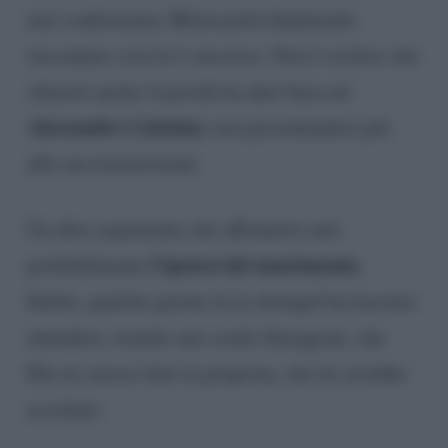
mai confermata), Belen potrà finalmente
raccontare cosa le è successo. Non è escluso che
chiarirà anche il perché ha dato buca ad
Alessandro Cattelan
, non presentandosi più
alla sua trasmissione.
Un altro argomento che affronterà sarà
l’ipotesi del matrimonio
probabilmente
.
Infatti, qualche giorno fa la showgirl ha lasciato
intendere, tramite uno scatto Instagram, che
Elio le avesse fatto la proposta, che lei avrebbe
accettato.