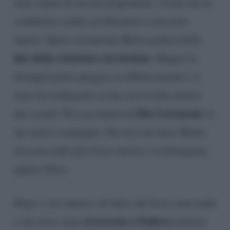
stata ospite di nessun programma. I temi che la
conduttrice andrà ad affrontare si possono
intuire. Quasi certamente Belen parlerà della
fine della relazione con Stefano
. Magari la
showgirl potrà spiegare se effettivamente c’è
stato un tradimento (come aveva fatto intuire
Elio Lorenzoni
dai social). Poi racconterà di
, il
suo nuovo compagno. Da circa un mese Belen
non nasconde più il loro amore e su Instagram
appare felice.
Dopo i vari rumors sul fatto che fosse stata male
ricoverata a Padova
e che fosse stata
(notizia