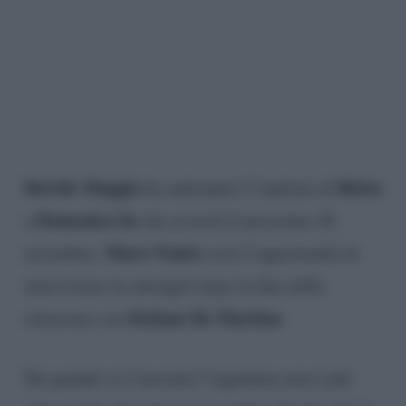
Davide Maggio
Belen
ha anticipato l’ospitata di
Domenica In
a
che avverrà il prossimo 26
Mara Venier
novembre.
avrà l’opportunità di
intervistare la showgirl dopo la fine della
Stefano De Martino
relazione con
.
Da quando si è lasciata l’argentina non è più