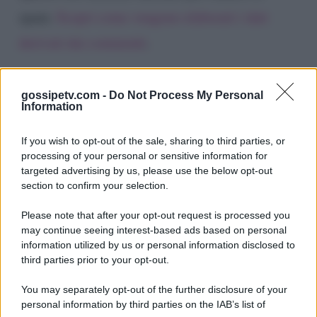
spam.
Scopri come vengono elaborati i dati
derivati dai commenti
.
gossipetv.com -
Do Not Process My Personal
Information
If you wish to opt-out of the sale, sharing to third parties, or
processing of your personal or sensitive information for
targeted advertising by us, please use the below opt-out
section to confirm your selection.
Please note that after your opt-out request is processed you
Gossip e TV è un sito di MASTE S.r.l.
may continue seeing interest-based ads based on personal
viale Luigi Majno n. 21 - 20129 Milano (MI)
information utilized by us or personal information disclosed to
P.Iva 10909580960
third parties prior to your opt-out.
You may separately opt-out of the further disclosure of your
personal information by third parties on the IAB’s list of
Categorie