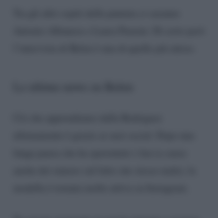
Tra gli altri ospiti della puntata ci saranno
Antonio Albanese e Laura Pausini. Di certo però
l’intervista di Belen è una di quelle più attese.
Le ultime news su Belen
Ciò che apprendiamo dalla Rodriguez
ultimamente è grazie ai suoi social. Dopo una
lunga pausa che ha spaventato i fan (a causa
anche dei rumors sul fatto che stesse male), la
modella è tornata molto attiva su Instagram.