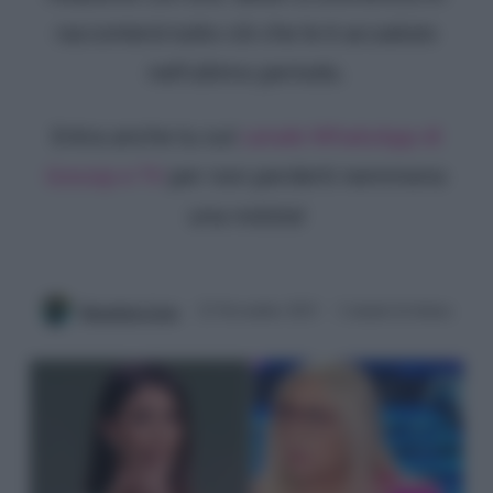
racconterà tutto ciò che le è accaduto
nell'ultimo periodo.
Entra anche tu sul
canale WhatsApp di
Gossip e TV
per non perderti nemmeno
una notizia!
Benedetta Certa
22 Novembre 2023
2 minuti di lettura