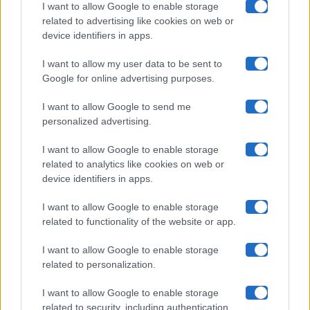
I want to allow Google to enable storage
related to advertising like cookies on web or
Uomini E Donne
device identifiers in apps.
I want to allow my user data to be sent to
Google for online advertising purposes.
Maste S.r.l.
I want to allow Google to send me
Chi siamo
personalized advertising.
Collabora con noi
I want to allow Google to enable storage
related to analytics like cookies on web or
device identifiers in apps.
Contatti
I want to allow Google to enable storage
Privacy Policy
related to functionality of the website or app.
Cookie Policy
I want to allow Google to enable storage
related to personalization.
Pubblicità
I want to allow Google to enable storage
related to security, including authentication