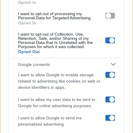
Opted In
grant or deny consent to Google and its third-party tags to
use your data for below specified purposes in below Google
Amici
I want to opt-out of processing my
consent section.
Personal Data for Targeted Advertising.
Opted In
Ballando Con Le Stelle
I want to opt-out of Collection, Use,
Retention, Sale, and/or Sharing of my
Grande Fratello
Personal Data that Is Unrelated with the
Purposes for which it was collected.
Opted Out
Isola Dei Famosi
Google consents
Pechino Express
I want to allow Google to enable storage
related to advertising like cookies on web or
Uomini E Donne
device identifiers in apps.
I want to allow my user data to be sent to
Google for online advertising purposes.
Maste S.r.l.
I want to allow Google to send me
Chi siamo
personalized advertising.