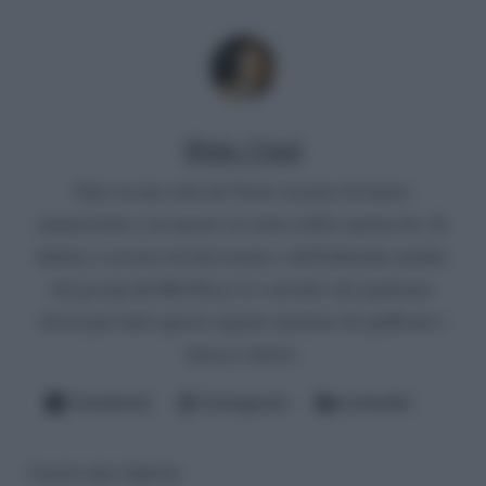
Mirko Vitali
Nato in una città del Nord, un paio di lauree
umanistiche e un master in critica dello spettacolo. Si
diletta a scrivere di televisione e dell'infernale mondo
del gossip del Bel Paese (è convinto che qualcuno
dovrà pur farlo questo ingrato mestiere di spifferare i
fattacci altrui).
Facebook
Instagram
LinkedIn
Lascia una risposta