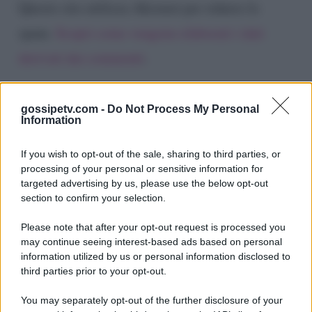
Questo sito utilizza Akismet per ridurre lo
spam.
Scopri come vengono elaborati i dati
derivati dai commenti
.
gossipetv.com -
Do Not Process My Personal
Information
If you wish to opt-out of the sale, sharing to third parties, or
processing of your personal or sensitive information for
targeted advertising by us, please use the below opt-out
section to confirm your selection.
Please note that after your opt-out request is processed you
Gossip e TV è un sito di MASTE S.r.l.
may continue seeing interest-based ads based on personal
viale Luigi Majno n. 21 - 20129 Milano (MI)
information utilized by us or personal information disclosed to
third parties prior to your opt-out.
P.Iva 10909580960
You may separately opt-out of the further disclosure of your