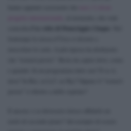
hanno appunto assicurato che
non c’è alcun
progetto internazionale,
al momento, che vede
l’ex volto di Pomeriggio Cinque
coinvolta
. Nel
frattempo la stessa d’Urso si diverte a
mescolare le carte. A più riprese ha dichiarato
che “tornerà presto”. Resta da capire dove, come
e quando. In un programma tutto suo? E se sì,
dove? In Rai, su La7, su Sky? Oppure il “tornerò
presto” è riferito a delle ospitate?
E ancora: e se dovessero invece affidarle un
ruolo di secondo piano? Ad esempio di essere