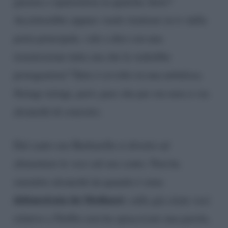
giurata o opinionista in qualche show?
Accetterebbe oppure vuole rientrare in tv dalla
porta principale, vale a dire con una
trasmissione tutta sua che la vedrebbe
protagonista? Tutto è avvolto in una nebulosa.
Stringi stringi, però, pare che per ora non ci sia
alcunché di concreto.
Dal canto suo Barbarella si diverte ad
alimentare le voci sul suo conto. Non ha
smentito alcunché da quando è stata
defenestrata da Mediaset:
sulle già citate voci
relative a Netflix non ha spiaccicato una parola,