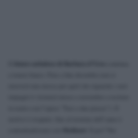
futuro nebuloso di Barbara d’Urso
Il
continua
a tenere banco. Fino a fine dicembre non si
muoverà una mosca per quel che riguarda i suoi
impegni tv (tornerà invece a novembre a recitare
in teatro con l’opera “Taxi a due piazze”). Il
motivo è risaputo: fino al termine dell’anno è
Mediaset
contrattualizzata con
. E poi? Nei