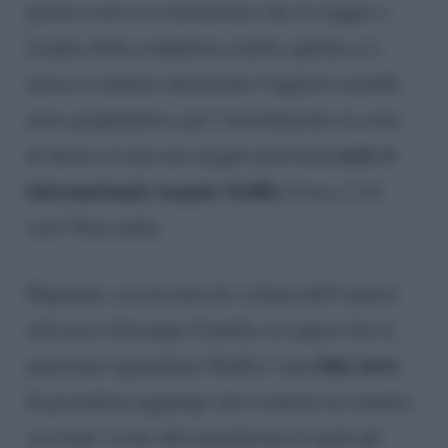
giorni scorsi si è mormorato che il viaggio a
Londra della conduttrice (nella capitale si è
messa a studiare duramente l’inglese) sarebbe
stato propedeutico per l’arruolamento in veste
serie tv
di attrice in una non meglio precisata
internazionale targata Netflix.
Cosa c’è di
vero? Pare nulla.
Dagospia, con un articolo a firma dell’esperto
televisivo Giuseppe Candela, fa sapere che la
fake news.
questione riguardante Netflix è una
Il giornalista aggiunge che è entrato in contatto
con fonti vicine alla piattaforma le quali gli