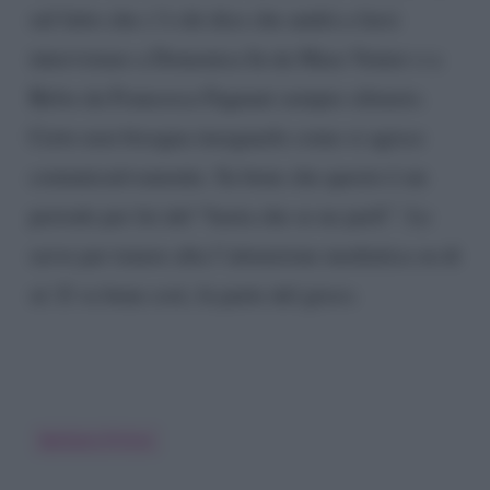
sul fatto che c’è chi dice che andrà a farsi
intervistare a Domenica In da Mara Venier o a
Belve da Francesca Fagnani sempre silenzio.
Certo non bisogna insegnarle come si agisce
comunicativamente. Sa bene che questo è un
periodo per lei del “basta che se ne parli”. Le
serve per tenere alta l’attenzione mediatica su di
sé. E va bene così, fa parte del gioco.
Barbara D'Urso