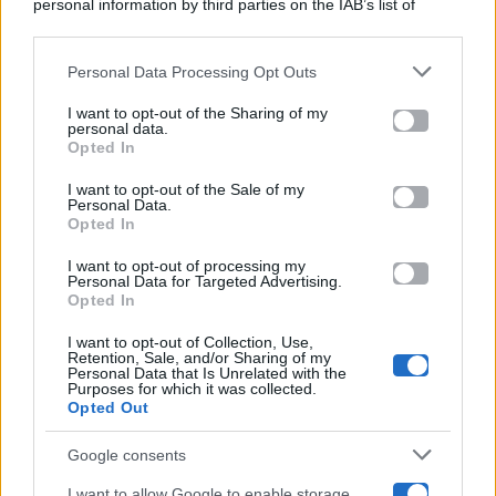
personal information by third parties on the IAB’s list of
Categorie
downstream participants.
Gossip
Personal Data Processing Opt Outs
This information may also be disclosed by us to third parties
on the IAB’s List of Downstream Participants that may further
I want to opt-out of the Sharing of my
Televisione
disclose it to other third parties.
personal data.
Opted In
Please note that this website/app uses one or more Google
services and may gather and store information including but
I want to opt-out of the Sale of my
Programmi TV
Personal Data.
not limited to your visit or usage behaviour. You may click to
Opted In
grant or deny consent to Google and its third-party tags to
use your data for below specified purposes in below Google
Amici
I want to opt-out of processing my
consent section.
Personal Data for Targeted Advertising.
Opted In
Ballando Con Le Stelle
I want to opt-out of Collection, Use,
Retention, Sale, and/or Sharing of my
Grande Fratello
Personal Data that Is Unrelated with the
Purposes for which it was collected.
Opted Out
Isola Dei Famosi
Google consents
Pechino Express
I want to allow Google to enable storage