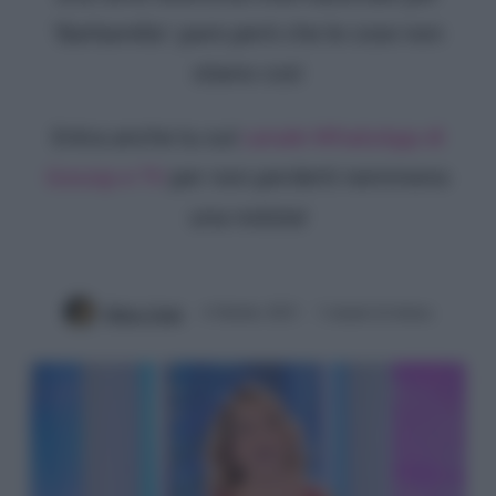
'Barbarella': pare però che le cose non
stiano così
Entra anche tu sul
canale WhatsApp di
Gossip e TV
per non perderti nemmeno
una notizia!
Mirko Vitali
4 Ottobre 2023
3 minuti di lettura