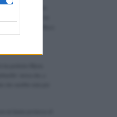
taremo a vedere. Non ho
 mai seguita. Adesso ha
 qualche settimana fa Ricci.
le ha preferito Myrta
barella’ stessa che, a
e che sarebbe stata poi
 non mi hanno permesso di