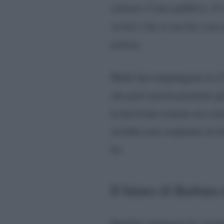
salutare il mio pubblico. Il
verità è che io non ho conc
notizia.
Molti fan rimpiangono la d
che però non ha premiato gli
la decisione tramite un com
avrebbe mai sospettato di d
lei.
Il futuro di Barbara
Qualche settimana fa, trami