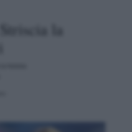
Striscia la
i
la Notizia
ura