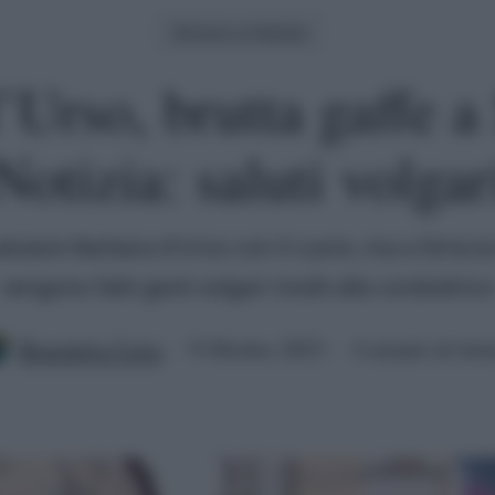
Striscia La Notizia
Urso, brutta gaffe a 
Notizia: saluti volgar
lutare Barbara d'Urso con il cuore, ma a Striscia 
vengono fatti gesti volgari rivolti alla conduttrice
Benedetta Certa
9 Ottobre 2023
4 minuti di lett