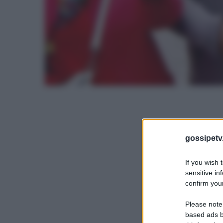
gossipetv
If you wish 
sensitive in
confirm your
Please note
based ads b