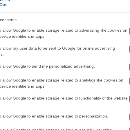
n il simbolo del cuore
”.
Out
consents
are con il classico saluto con il cuore, come la moglie,
o allow Google to enable storage related to advertising like cookies on
rgano genitale femminile.
evice identifiers in apps.
o allow my user data to be sent to Google for online advertising
s.
tonio Ricci
to allow Google to send me personalized advertising.
Striscia la Notizia
, Antonio Ricci, ha detto di aver sen
o allow Google to enable storage related to analytics like cookies on
non può parlare. Lui l’ha invitata anche in trasmissione
evice identifiers in apps.
gliersi dei sassolini.
o allow Google to enable storage related to functionality of the website
 d’Urso. Ho anche chiesto a Barbara di venire a trovar
o allow Google to enable storage related to personalization.
al Gabibbo e che dicesse a tutti che era lì con il cuore
o allow Google to enable storage related to security, including