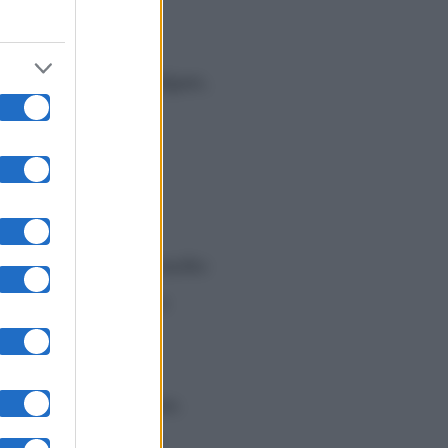
 ha fatto un gesto volgare,
tito la d’Urso, che è molto
 e lei ha detto che a
ci nella prima puntata.
. Però non ha potuto