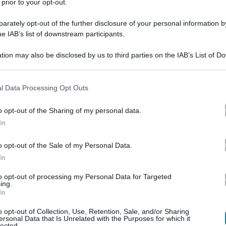
 prior to your opt-out.
rately opt-out of the further disclosure of your personal information by
he IAB’s list of downstream participants.
tion may also be disclosed by us to third parties on the IAB’s List of 
 that may further disclose it to other third parties.
 that this website/app uses one or more Google services and may gath
l Data Processing Opt Outs
o
Pomeriggio Cinque
è stata messa alla porta da
(sostit
including but not limited to your visit or usage behaviour. You may click 
 to Google and its third-party tags to use your data for below specifi
Strisc
ato in alcun programma Mediaset, tranne che da
o opt-out of the Sharing of my personal data.
ogle consent section.
In
Cristiano Militello
del tg satirico,
, che è solito interp
o opt-out of the Sale of my Personal Data.
In
fermato una coppia per salutare Barbara d’Urso.
to opt-out of processing my Personal Data for Targeted
ing.
In
tate Barbara d’Urso? Lo chiedo siccome lei non ce l’ha f
o opt-out of Collection, Use, Retention, Sale, and/or Sharing
lutarla noi. Sì questa volta siamo noi che facciamo i no
ersonal Data that Is Unrelated with the Purposes for which it
lected.