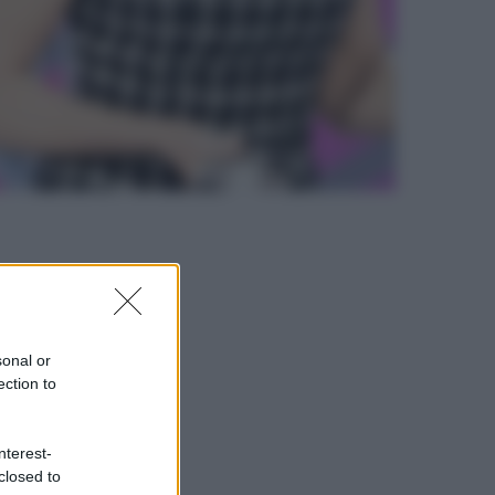
sonal or
ection to
nterest-
closed to