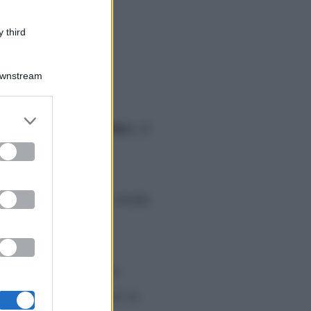
 third
Downstream
er and store
Myrta Merlino
uita di
), il
to grant or
ed purposes
ia la Notizia
.
ellare le persone per strada
atta a salutare il suo
stri saluti a lei. Così va