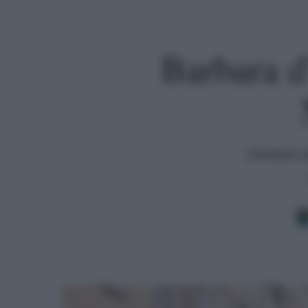
Barbara d’
Doveva sa
Premi invio per cercare o ESC per uscire