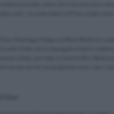
 comunicato ha fatto credere che la decisione fosse sta
ordato nulla”,
ha scritto infatti la D’Urso a luglio scor
’Urso e Pomeriggio Cinque con Myrta Merlino ha cambia
 ascolti. Il fatto che ha amareggiato di più la conduttri
unicato stampa, poco dopo la morte di Silvio Berluscon
over lasciare uno dei suoi programmi storici, nato e c
 d’Urso
te Instagram, la d’Urso ha annunciato che si sarebbe
tr