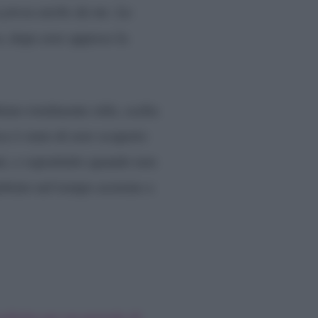
ta presa anche da me. La
so, dopo aver appreso la
to totalmente stile, scelta
ce è stato di aver scoperto
i, e soprattutto quando non
ambiato nel tempo assieme a
asferita per un periodo di