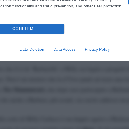
cation functionality and fraud prevention, and other user protection.
po
to che l’ingaggio di ‘Barbarella’ ha anche sfumature
Lega
ella
che, da tempo, ha l’obbiettivo di trovare uno 
CONFIRM
Matteo Salvini
o uno sarebbe
che avrebbe esercitato il 
Data Deletion
Data Access
Privacy Policy
e che il sì di ‘Barbarella’ a Milly sia legato a progetti 
 Non è un mistero che la d’Urso punti ad avere una tra
Teo Mammucari,
a
che dopo aver partecipato a Balland
che anche a Barbara, più avanti, sia cucito addosso un p
alla corte di Milly Carlucci è un doppio sgarro a Medias