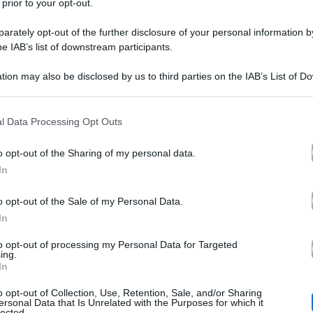
 prior to your opt-out.
rately opt-out of the further disclosure of your personal information by
he IAB’s list of downstream participants.
tion may also be disclosed by us to third parties on the IAB’s List of 
 that may further disclose it to other third parties.
 that this website/app uses one or more Google services and may gath
l Data Processing Opt Outs
including but not limited to your visit or usage behaviour. You may click 
 to Google and its third-party tags to use your data for below specifi
o opt-out of the Sharing of my personal data.
ogle consent section.
Ballando con le Stelle 2025
oncorrente di
. A lanciare 
In
campana è stata ingaggiata ufficialmente dal popolare t
o opt-out of the Sale of my Personal Data.
i
In
che ha inseguito per anni la collega. Nella scorsa ediz
zione dell’ex ‘Lady Cologno’ al programma danzante. ‘B
to opt-out of processing my Personal Data for Targeted
ing.
In
el ruolo di ‘Ballerina per una notte’. E ovviamente si lan
o opt-out of Collection, Use, Retention, Sale, and/or Sharing
i
(la giornalista ha criticato innumerevoli volte il modo 
ersonal Data that Is Unrelated with the Purposes for which it
lected.