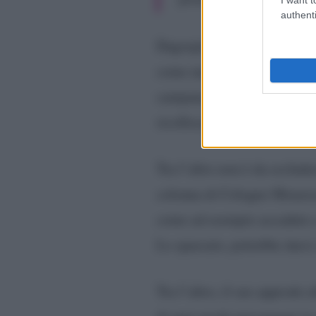
authenti
Dagospia ha inoltre sostenu
come una piccola vittoria d
campana. Il suo fan numer
ricollocare la d’Urso.
Tra l’altro non è da escluder
colonna di Cologno Monzese.
come ad esempio accaduto 
Lo spaesato, potrebbe darsi 
Tra l’altro, il suo approdo 