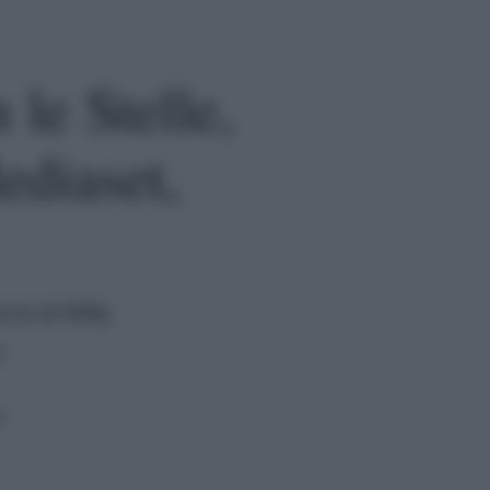
le Stelle,
ediaset,
cio di Milly
i
a