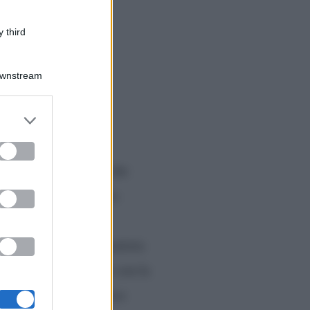
 third
Downstream
er and store
to grant or
ed purposes
lo scoop è Dagospia che
alent show di Rai Uno.
ione c’è stato un
arbarella’ fu protagonista
ciò delle frecciatine con la
di fare tv della d’Urso