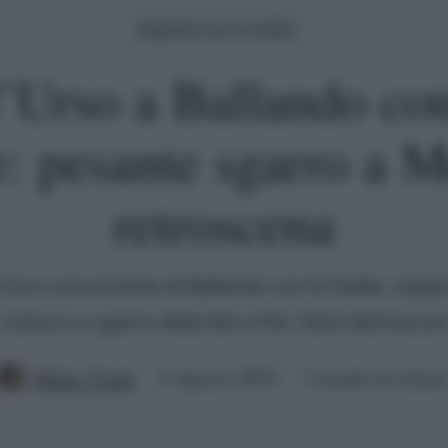
Ballando Con Le Stelle
’Urso a Ballando con 
le: pesante sgarro a M
retroscena
rso concorrente di Ballando con le Stelle, colpac
Carlucci e sgarro della Rai a Pier Silvio Berluscon
Mirko Vitali
6 Agosto 2025
3 minuti di lettur