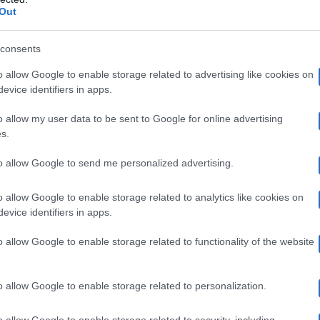
à una delle anime dello show e c’è da scommettere che c
Out
ltro, d’Urso è una delle favorite per la vittoria finale su
consents
o allow Google to enable storage related to advertising like cookies on
evice identifiers in apps.
lando con le Stelle, sgarro della Rai a 
o allow my user data to be sent to Google for online advertising
s.
cast
to allow Google to send me personalized advertising.
ettagli in merito all’acquisto della d’Urso nel
di B
arro
Mediaset
pax televisiva
a
, rompendo la
con l’azie
o allow Google to enable storage related to analytics like cookies on
evice identifiers in apps.
la questione:
o allow Google to enable storage related to functionality of the website
siva tra Rai e Mediaset: in barba a Pier Silvio Berlusco
o allow Google to enable storage related to personalization.
rla dal piccolo schermo televisivo, Barbara D’Urso sar
allando con le stelle”.
o allow Google to enable storage related to security, including