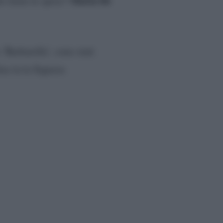
Maria De
be farne le spese?
a ‘Barbarella’, sono stati
ias la la Signora