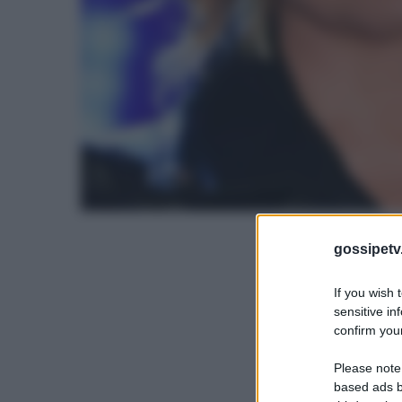
gossipetv
If you wish 
sensitive in
confirm your
Please note
based ads b