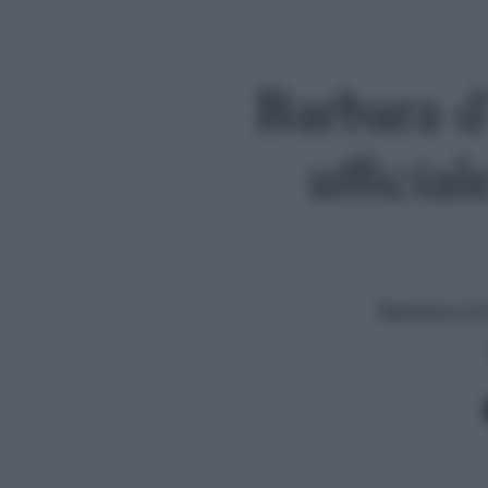
Barbara d
ufficia
Barbara d'U
Premi invio per cercare o ESC per uscire