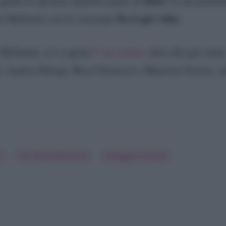
share
 grado di spostare qualche punto di
. E chi potreb
Tu sì que vales
ro Ballando con la corazzata
.
 Ballando, si è a quota
5 vip svelati
: oltre alla già citat
la, Andrea Delogu, Rosa Chemical e Maurizio Ferrini, al
i
Pier Silvio Berlusconi
Selvaggia Lucarelli