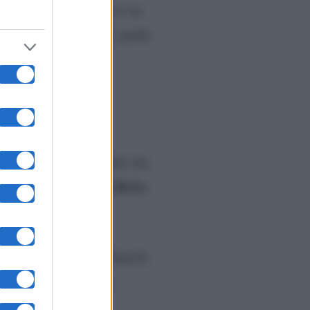
on la temuta giurata se ne
lla carta, avendo alle spalle
Mediaset
allando, sottolineando che
Pier Silvio
nda guidata da
ni, che ha fatto il diavolo
à concorrente nella