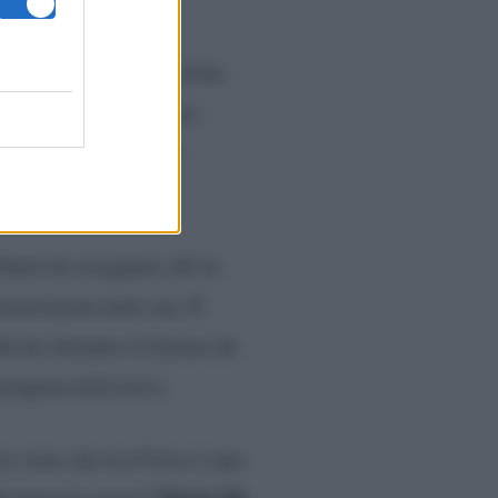
litiche
e può essere letto
spazio alla conduttrice
suo peso politico per
futuri da assegnare all’ex
smissione tutta sua. E
o ha ottenuto il timone de
rogetto televisivo.
et visto che la d’Urso è uno