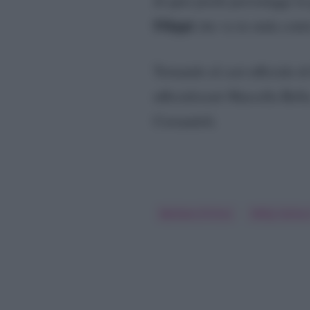
di quei pochi personaggi in
Filippi
che va in onda cont
Tornando al cast ufficiale di
ufficializzati Marcella Bel
Coriandoli.
Barbara D'Urso
Milly Carlucc