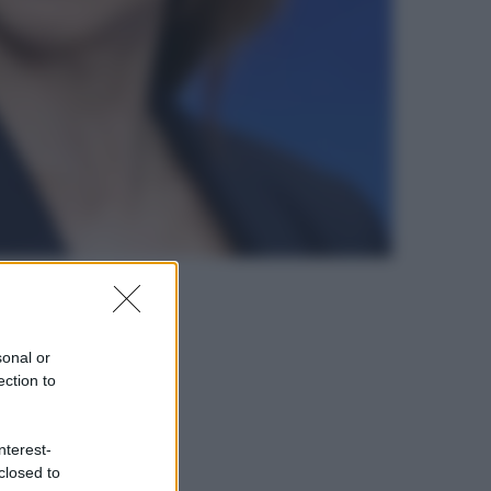
sonal or
ection to
nterest-
closed to